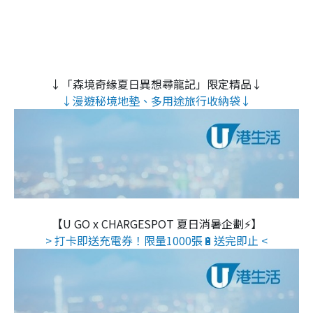
↓「森境奇緣夏日異想尋龍記」限定精品↓
↓漫遊秘境地墊、多用途旅行收納袋↓
【U GO x CHARGESPOT 夏日消暑企劃⚡】
> 打卡即送充電券！限量1000張🔋送完即止 <