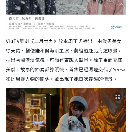
ViuTV
新劇《二月廿九》於本周正式播出，由俊男美女
徐天佑、劉俊謙和吳海昕主演，劇組遠赴北海道取景，
拍出雪國浪漫氣氛，可謂有齊靚人靚景。除了畫面充滿
美感，故事的節奏都算明快，首集已經清楚交代了
Yeesa
和她周邊人物的關係，並出現了她首次穿越的情景。