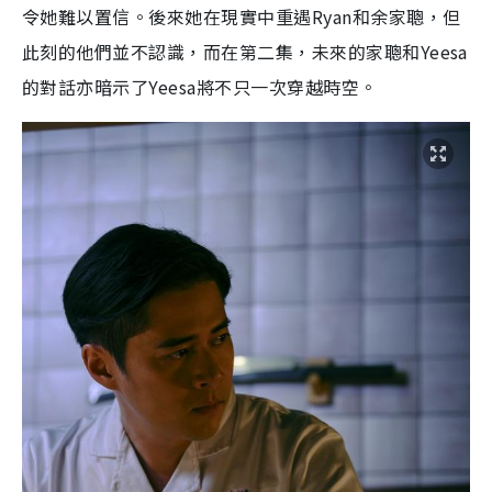
令她難以置信。後來她在現實中重遇
Ryan
和余家聰，但
此刻的他們並不認識，而在第二集，未來的家聰和
Yeesa
的對話亦暗示了
Yeesa
將不只一次穿越時空。