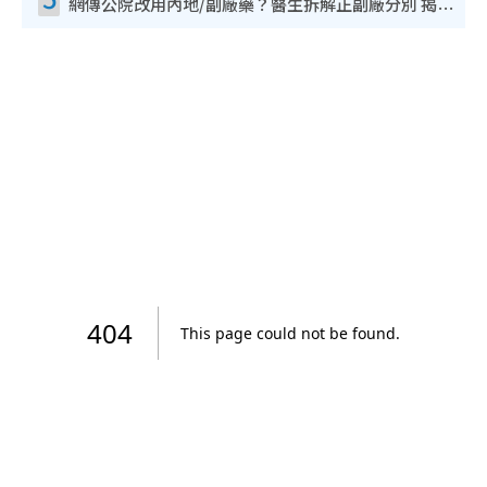
網傳公院改用內地/副廠藥？醫生拆解正副廠分別 揭4類人換藥隨時出事