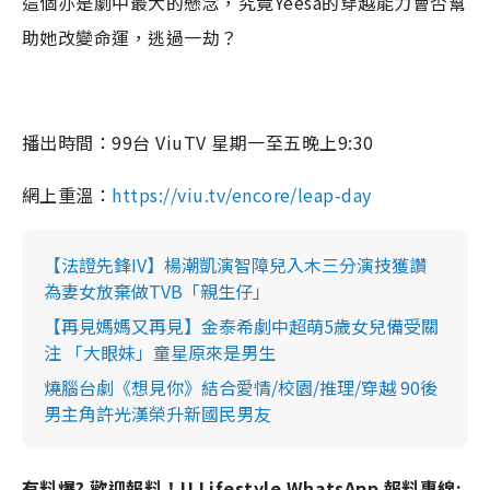
這個亦是劇中最大的懸念，究竟
Yeesa
的穿越能力會否幫
助她改變命運，逃過一劫？
播出時間：99台 ViuTV 星期一至五晚上9:30
網上重溫：
https://viu.tv/encore/leap-day
【法證先鋒IV】楊潮凱演智障兒入木三分演技獲讚
為妻女放棄做TVB「親生仔」
【再見媽媽又再見】金泰希劇中超萌5歲女兒備受關
注 「大眼妹」童星原來是男生
燒腦台劇《想見你》結合愛情/校園/推理/穿越 90後
男主角許光漢榮升新國民男友
有料爆? 歡迎報料！U Lifestyle WhatsApp 報料專線: