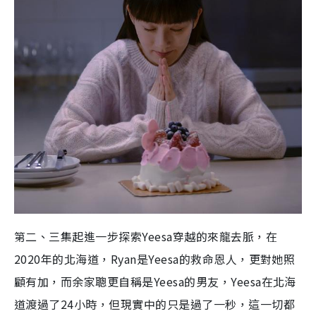
第二、三集起進一步探索
Yeesa
穿越的來龍去脈，在
2020
年的北海道，
Ryan
是
Yeesa
的救命恩人，更對她照
顧有加，而余家聰更自稱是
Yeesa
的男友，
Yeesa
在北海
道渡過了
24
小時，但現實中的只是過了一秒，這一切都