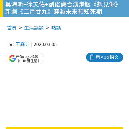
吳海昕+徐天佑+劉俊謙合演港版《想見你》
新劇《二月廿九》穿越未來預知死期
首頁
生活話題
熱話
文:
王庭芝
2020.03.05
在Google追蹤
用 App 睇文
《UHK 港生活》