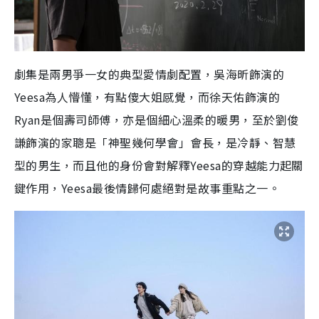
劇集是兩男爭一女的典型愛情劇配置，吳海昕飾演的
Yeesa
為人懵懂，有點傻大姐感覺，而徐天佑飾演的
Ryan
是個壽司師傅，亦是個細心溫柔的暖男，至於劉俊
謙飾演的家聰是「神聖幾何學會」會長，是冷靜、智慧
型的男生，而且他的身份會對解釋
Yeesa
的穿越能力起關
鍵作用，
Yeesa
最後情歸何處絕對是故事重點之一。