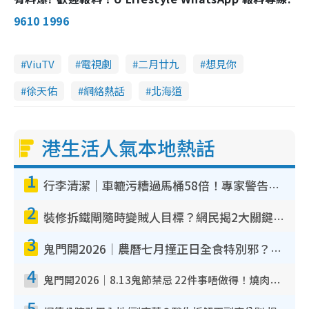
9610 1996
ViuTV
電視劇
二月廿九
想見你
徐天佑
網絡熱話
北海道
港生活人氣本地熱話
1
行李清潔｜車轆污糟過馬桶58倍！專家警告忌用酒精抹 教1招免污手除菌
2
裝修拆鐵閘隨時變賊人目標？網民揭2大關鍵用途：裝新式等於白裝？附新舊鐵閘分別
3
鬼門開2026｜農曆七月撞正日全食特別邪？專家警告切忌做一事！揭4大禁忌+2招保平安
4
鬼門開2026｜8.13鬼節禁忌 22件事唔做得！燒肉、刺身要少食？半夜勿吹口哨/打呢個電話
5