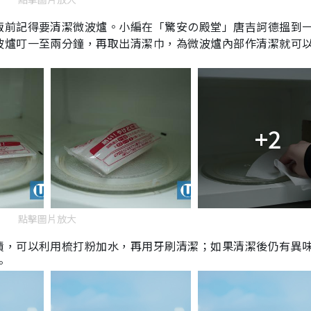
飯前記得要清潔微波爐。小編在「驚安の殿堂」唐吉訶德搵到
波爐叮一至兩分鐘，再取出清潔巾，為微波爐內部作清潔就可
+2
點擊圖片放大
漬，可以利用梳打粉加水，再用牙刷清潔；如果清潔後仍有異
。