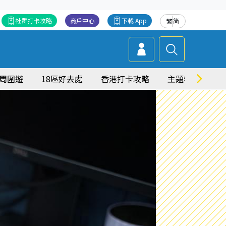
社群打卡攻略
商戶中心
下載 App
繁
简
周圍遊
18區好去處
香港打卡攻略
主題特集