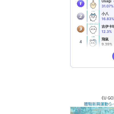
《U G
體驗新興運動💦