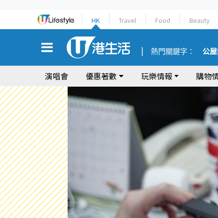
HK
Travel
Food
Beauty
熱門關鍵字：
公屋
演唱會
優惠著數
玩樂情報
購物