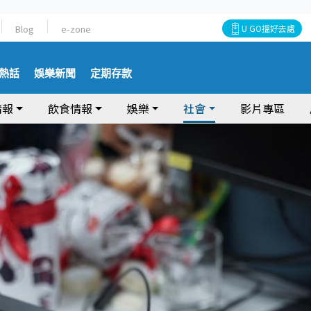
Blog
e-zone
U GO搵好去處
熱話
娛樂新聞
定期存款
情報
飲食情報
娛樂
社會
影片專區