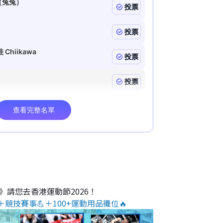
O》請您去香港運動節2026！
＋競技賽事💪＋100+運動用品攤位🔥