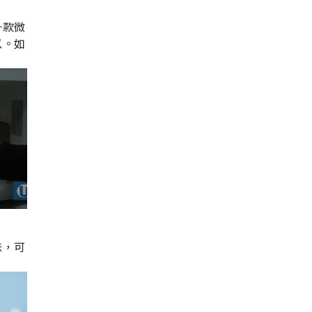
一款微
以。如
味，可