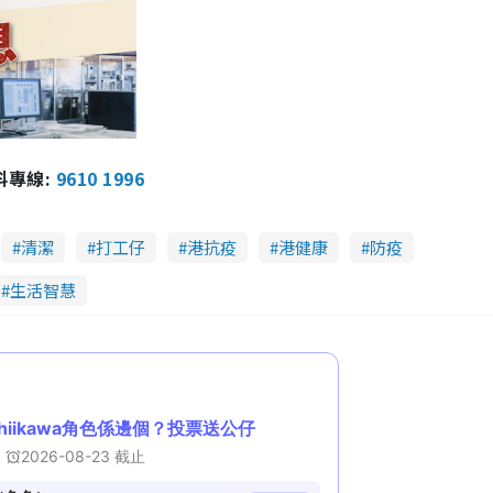
報料專線:
9610 1996
清潔
打工仔
港抗疫
港健康
防疫
生活智慧