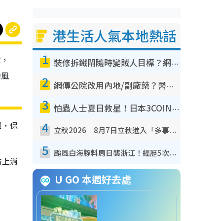
港生活人氣本地熱話
1
意，
裝修拆鐵閘隨時變賊人目標？網民揭2大關鍵用途：裝新式等於白裝？附新舊鐵閘分別
染風
2
網傳公院改用內地/副廠藥？醫生拆解正副廠分別 揭4類人換藥隨時出事
3
怕蟲人士夏日救星！日本3COINS爆紅驅蟲神器$45起 1招「全程免觸碰」輕鬆搞定小強
4
罩，保
立秋2026｜8月7日立秋進入「多事之秋」 3件事唔做得！專家教6招開運 清枱頭／銀包納氣接好運
5
颱風白海豚料周日襲浙江！經歷5次「眼牆置換」極罕見 成登陸內地最長途颱風
沾上消
U GO 本週好去處