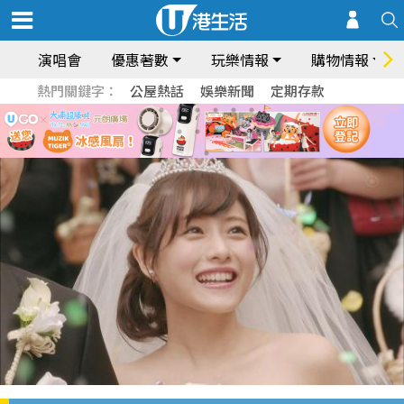
演唱會
優惠著數
玩樂情報
購物情報
熱門關鍵字：
公屋熱話
娛樂新聞
定期存款