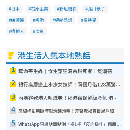
日本
石原里美
新垣結衣
北川景子
綾瀨遙
香港
網絡熱話
模特兒
機械人
演員
港生活人氣本地熱話
1
奪命寄生蟲｜食生菜狂瀉首現死者！疫潮惡化錄1.8萬宗病例 揭洗菜3大謬誤
2
銀行高層戀上水療女技師！兩個月借128萬驚覺「沉船」沉落火海 揭背後疑似邪教操控賣淫
3
內地客歎港人唔識老！揭港鐵保鮮級冷氣 港人求放過：咪投訴
4
牙線棒亂用隨時越清越污糟！牙醫驚揭盲目過戶細菌恐致蛀牙：呢種先係日常真保養
5
WhatsApp預設貼圖點刪？揭1招「反向操作」還原簡潔介面 附3步實測教學