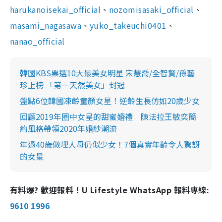
harukanoisekai_official
、
nozomisasaki_official
、
masami_nagasawa
、
yuko_takeuchi0401
、
nanao_official
韓國KBS票選10大最美女明星 宋慧喬/全智賢/孫藝
珍上榜 「第一天然美女」封冠
盤點6位韓國凍齡童顏女星！逆齡生長仿如20歲少女
回顧2019年圈中女星的甜蜜婚禮 陳法拉王敏奕簡
約風格帶領2020年婚紗潮流
年過40歲做埋人母仍似少女！7個真實年齡令人驚訝
的女星
有料爆? 歡迎報料！U Lifestyle WhatsApp 報料專線:
9610 1996