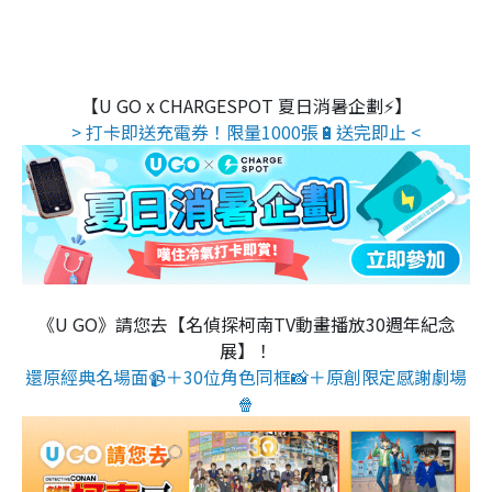
【U GO x CHARGESPOT 夏日消暑企劃⚡】
> 打卡即送充電券！限量1000張🔋送完即止 <
《U GO》請您去【名偵探柯南TV動畫播放30週年紀念
展】！
還原經典名場面📹＋30位角色同框📸＋原創限定感謝劇場
🍿