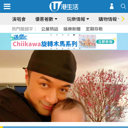
演唱會
優惠著數
玩樂情報
購物情報
熱門關鍵字：
公屋熱話
娛樂新聞
定期存款