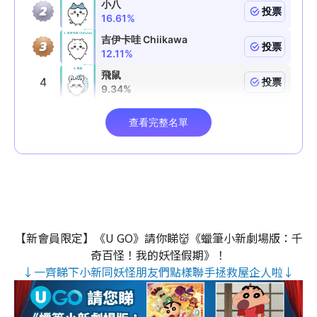
【新會員限定】《U GO》請你睇👹《蠟筆小新劇場版：千
奇百怪！我的妖怪假期》！
↓一齊睇下小新同妖怪朋友們點樣聯手拯救屋企人啦↓