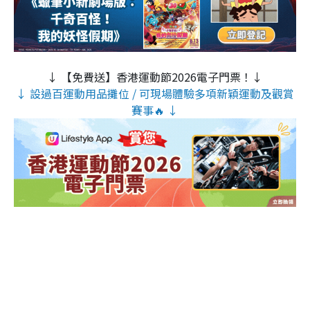
↓ 【免費送】香港運動節2026電子門票！↓
↓ 設過百運動用品攤位 / 可現場體驗多項新穎運動及觀賞
賽事🔥 ↓