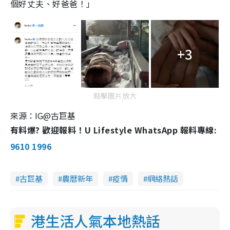
個好丈夫、好爸爸！」
+3
點擊圖片放大
來源：IG@古巨基
有料爆? 歡迎報料！U Lifestyle WhatsApp 報料專線:
9610 1996
古巨基
農曆新年
疫情
網絡熱話
港生活人氣本地熱話