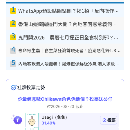
1
WhatsApp預設貼圖點刪？揭1招「反向操作」還原簡潔介面 附3步實測教學
2
香港山邊鐵閘邊門大開？內地客困惑意義何在！網民神回覆：呢種叫法理性防禦
3
鬼門開2026｜農曆七月撞正日全食特別邪？專家警告切忌做一事！揭4大禁忌+2招保平安
4
奪命寄生蟲｜食生菜狂瀉首現死者！疫潮惡化錄1.8萬宗病例 揭洗菜3大謬誤
5
內地客歎港人唔識老！揭港鐵保鮮級冷氣 港人求放過：咪投訴