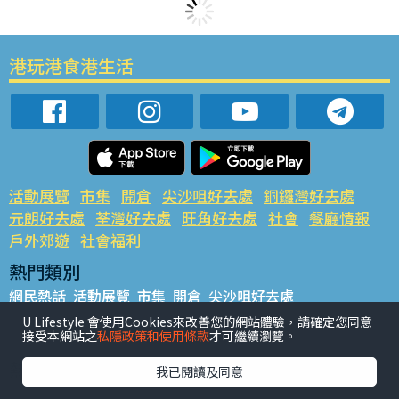
港玩港食港生活
活動展覽
市集
開倉
尖沙咀好去處
銅鑼灣好去處
元朗好去處
荃灣好去處
旺角好去處
社會
餐廳情報
戶外郊遊
社會福利
熱門類別
網民熱話
活動展覽
市集
開倉
尖沙咀好去處
銅鑼灣好去處
元朗好去處
荃灣好去處
旺角好去處
社會
U Lifestyle 會使用Cookies來改善您的網站體驗，請確定您同意
接受本網站之
私隱政策和使用條款
才可繼續瀏覽。
餐廳情報
戶外郊遊
熱門標籤
我已閱讀及同意
#UGO搵好去處
#人氣活動推介
#美食社群熱話