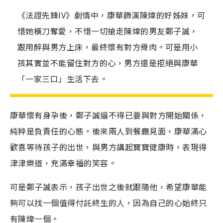
《法證先鋒IV》劇情中，康華飾演陳煒的好姊妹，可
惜她橫刀奪愛，不惜一切搶走陳煒的男友鄭子誠，
跟用醉與男方上床，最終懷有對方骨肉。可是用小
孩其實並不能留住對方的心，男方還是拒絕與康華
「一家三口」生活下去。
康華懷有身孕後，鄭子誠逼不得已要與對方開始關係，
純粹是負責任的心態。後來兩人到餐廳見面，康華滿心
歡喜等待孩子的出世，與男方講起寶寶健康時，表現得
津津樂道，充滿幸福的笑容。
可是鄭子誠表示，孩子出世之後就跟隨他，希望康華能
夠可以找一個值得付託終生的人，因為自己的心始終只
有陳煒一個。