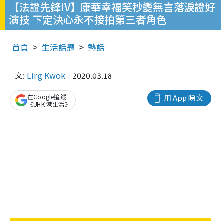
【法證先鋒IV】康華幸福笑秒變無言落淚證好
演技 下定決心永不接拍第三者角色
首頁
生活話題
熱話
文:
Ling Kwok
2020.03.18
在Google追蹤
用 App 睇文
《UHK 港生活》