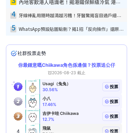
內地客歎港人唔識老！揭港鐵保鮮級冷氣 港人求放過：咪投訴
4
牙線棒亂用隨時越清越污糟！牙醫驚揭盲目過戶細菌恐致蛀牙：呢種先係日常真保養
5
WhatsApp預設貼圖點刪？揭1招「反向操作」還原簡潔介面 附3步實測教學