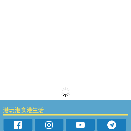
港玩港食港生活