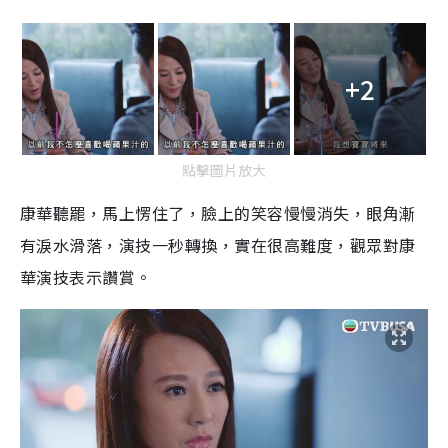
+2
點擊圖片放大
康華聽罷，馬上愣住了，臉上的笑容慢慢消失，眼角漸
有淚水滑落，演技一秒轉換，實在很高難度，觀眾對康
華演技表示讚賞。