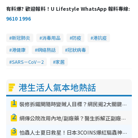
有料爆? 歡迎報料！U Lifestyle WhatsApp 報料專線:
9610 1996
新冠肺炎
消毒用品
防疫
港抗疫
港健康
網絡熱話
冠狀病毒
SARS－CoV－2
家居
港生活人氣本地熱話
1
裝修拆鐵閘隨時變賊人目標？網民揭2大關鍵用途：裝新式等於白裝？附新舊鐵閘分別
2
網傳公院改用內地/副廠藥？醫生拆解正副廠分別 揭4類人換藥隨時出事
3
怕蟲人士夏日救星！日本3COINS爆紅驅蟲神器$45起 1招「全程免觸碰」輕鬆搞定小強