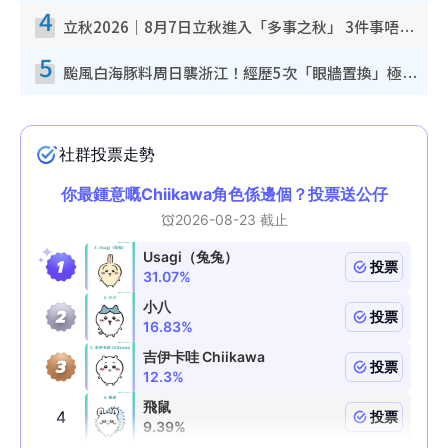
4
立秋2026｜8月7日立秋進入「多事之秋」 3件事唔做得！專家教6招開運 清枱頭／銀包納氣接好運
5
颱風白海豚料周日襲浙江！經歷5次「眼牆置換」極罕見 成登陸內地最長途颱風