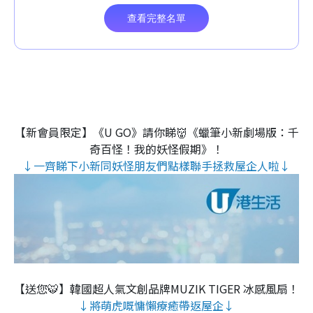
【新會員限定】《U GO》請你睇👹《蠟筆小新劇場版：千
奇百怪！我的妖怪假期》！
↓一齊睇下小新同妖怪朋友們點樣聯手拯救屋企人啦↓
【送您🐯】韓國超人氣文創品牌MUZIK TIGER 冰感風扇！
↓將萌虎嘅慵懶療癒帶返屋企↓