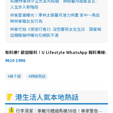
40歲林峯除夕正式宣布結婚 與張馨月甜蜜宣言：
人生步入新階段
林峯愛巢曝光！準林太張馨月落力佈置 家中一角反
映林峯寵女友行為
林峯忙拍《使徒行者3》沒空慶祝女友生日 甜蜜喊
話親暱稱呼曝光引網民不滿
有料爆? 歡迎報料！U Lifestyle WhatsApp 報料專線:
9610 1996
吳千語
網絡熱話
港生活人氣本地熱話
1
行李清潔｜車轆污糟過馬桶58倍！專家警告忌用酒精抹 教1招免污手除菌