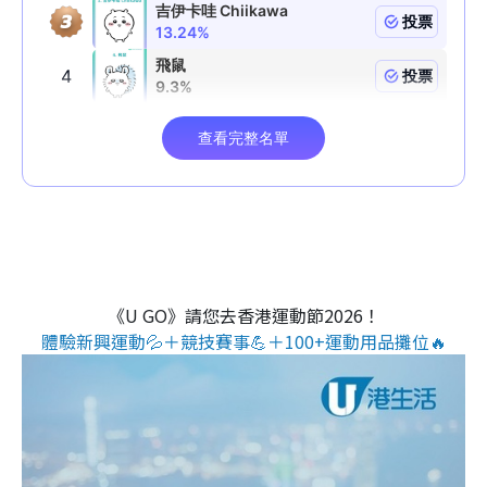
《U GO》請您去香港運動節2026！
體驗新興運動💦＋競技賽事💪＋100+運動用品攤位🔥