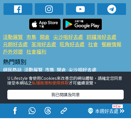
活動展覽
市集
開倉
尖沙咀好去處
銅鑼灣好去處
元朗好去處
荃灣好去處
旺角好去處
社會
餐廳情報
戶外郊遊
社會福利
熱門類別
網民熱話
活動展覽
市集
開倉
尖沙咀好去處
銅鑼灣好去處
元朗好去處
荃灣好去處
旺角好去處
社會
U Lifestyle 會使用Cookies來改善您的網站體驗，請確定您同意
接受本網站之
私隱政策和使用條款
才可繼續瀏覽。
餐廳情報
戶外郊遊
熱門標籤
我已閱讀及同意
#UGO搵好去處
#人氣活動推介
#美食社群熱話
#親子玩樂好去處
#ULifestyle應用程式
#限時搶
本週好去處
#UJetso禮物放送
#ULifestyle商戶中心
#著數
#網絡熱話
香港經濟日報版權所有©2026