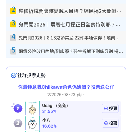
2
裝修拆鐵閘隨時變賊人目標？網民揭2大關鍵用途：裝新式等於白裝？附新舊鐵閘分別
3
鬼門開2026｜農曆七月撞正日全食特別邪？專家警告切忌做一事！揭4大禁忌+2招保平安
4
鬼門開2026｜8.13鬼節禁忌 22件事唔做得！燒肉、刺身要少食？半夜勿吹口哨/打呢個電話
5
網傳公院改用內地/副廠藥？醫生拆解正副廠分別 揭4類人換藥隨時出事