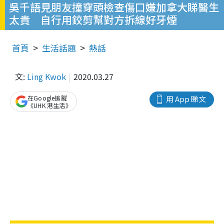
吳千語見朋友撞穿頭檢查傷口嫌加拿大睇醫生
太貴 自行用鉸剪幫對方拆線好牙煙
首頁
生活話題
熱話
文:
Ling Kwok
2020.03.27
在Google追蹤
用 App 睇文
《UHK 港生活》