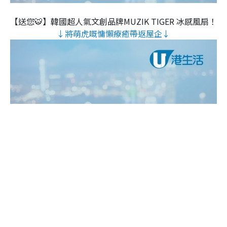
【送您🐯】韓國超人氣文創品牌MUZIK TIGER 冰感風扇！
↓將萌虎嘅慵懶療癒帶返屋企↓