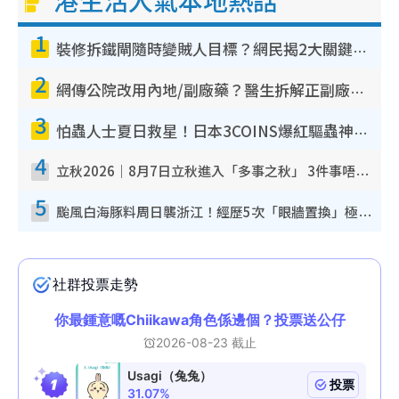
港生活人氣本地熱話
1
裝修拆鐵閘隨時變賊人目標？網民揭2大關鍵用途：裝新式等於白裝？附新舊鐵閘分別
2
網傳公院改用內地/副廠藥？醫生拆解正副廠分別 揭4類人換藥隨時出事
3
怕蟲人士夏日救星！日本3COINS爆紅驅蟲神器$45起 1招「全程免觸碰」輕鬆搞定小強
4
立秋2026｜8月7日立秋進入「多事之秋」 3件事唔做得！專家教6招開運 清枱頭／銀包納氣接好運
5
颱風白海豚料周日襲浙江！經歷5次「眼牆置換」極罕見 成登陸內地最長途颱風