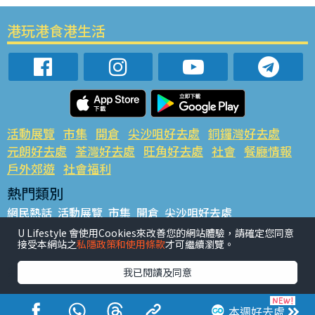
港玩港食港生活
活動展覽
市集
開倉
尖沙咀好去處
銅鑼灣好去處
元朗好去處
荃灣好去處
旺角好去處
社會
餐廳情報
戶外郊遊
社會福利
熱門類別
網民熱話
活動展覽
市集
開倉
尖沙咀好去處
銅鑼灣好去處
元朗好去處
荃灣好去處
旺角好去處
社會
U Lifestyle 會使用Cookies來改善您的網站體驗，請確定您同意
接受本網站之
私隱政策和使用條款
才可繼續瀏覽。
餐廳情報
戶外郊遊
熱門標籤
我已閱讀及同意
#UGO搵好去處
#人氣活動推介
#美食社群熱話
#親子玩樂好去處
#ULifestyle應用程式
#限時搶
本週好去處