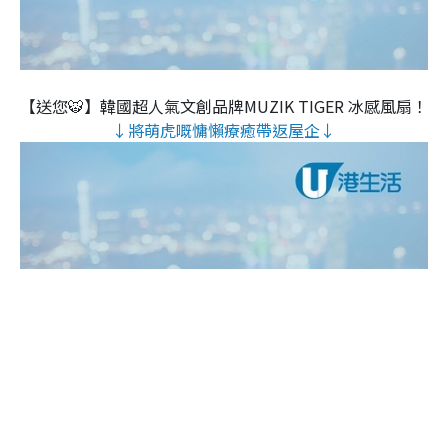
【送您🐯】韓國超人氣文創品牌MUZIK TIGER 冰感風扇！
↓將萌虎嘅慵懶療癒帶返屋企↓