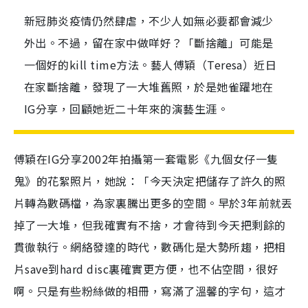
新冠肺炎疫情仍然肆虐，不少人如無必要都會減少
外出。不過，留在家中做咩好？「斷捨離」可能是
一個好的kill time方法。藝人傅穎（Teresa）近日
在家斷捨離，發現了一大堆舊照，於是她雀躍地在
IG分享，回顧她近二十年來的演藝生涯。
傅穎在IG分享2002年拍攝第一套電影《九個女仔一隻
鬼》的花絮照片，她說：「今天決定把儲存了許久的照
片轉為數碼檔，為家裏騰出更多的空間。早於3年前就丟
掉了一大堆，但我確實有不捨，才會待到今天把剩餘的
貫徹執行。網絡發達的時代，數碼化是大勢所趨，把相
片save到hard disc裏確實更方便，也不佔空間，很好
啊。只是有些粉絲做的相冊，寫滿了溫馨的字句，這才