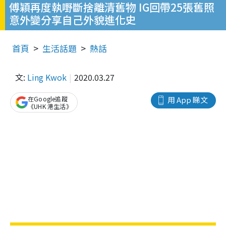
傅穎再度執嘢斷捨離清舊物 IG回帶25張舊照
意外變分享自己外貌進化史
首頁
生活話題
熱話
文:
Ling Kwok
2020.03.27
在Google追蹤
用 App 睇文
《UHK 港生活》