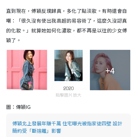
直到現在，傅穎反璞歸真，多化了點淡妝。有時還會自
嘲：「很久沒有使出我高超的易容術了，這麼久沒認真
的化妝。」就算她如何化濃妝，都不再是以往的少女傅
穎了。
+4
點擊圖片放大
圖：傳穎IG
傅穎北上發展年賺千萬 住宅曝光被指家徒四壁 設計
簡約受「斷捨離」影響