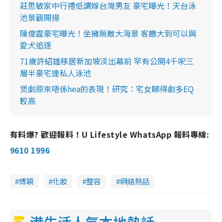
莊思敏家中行禮低調嫁台灣男友 豪宅曝光！天台泳
池景觀開揚
陳偉霆豪宅曝光！坐擁無敵大海景 客廳大到可以與
愛犬追逐
71歲許紹雄移居新加坡淡出幕前 罕有公開4千呎三
層半豪宅連私人泳池
煲劇原來唔係hea的表現！研究：宅女睇得劇多EQ
較高
有料爆? 歡迎報料！U Lifestyle WhatsApp 報料專線:
9610 1996
傅穎
化妝
整容
網絡熱話