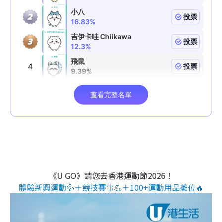
《U GO》請您去香港運動節2026！
體驗新興運動💦＋競技賽事💪＋100+運動用品攤位🔥