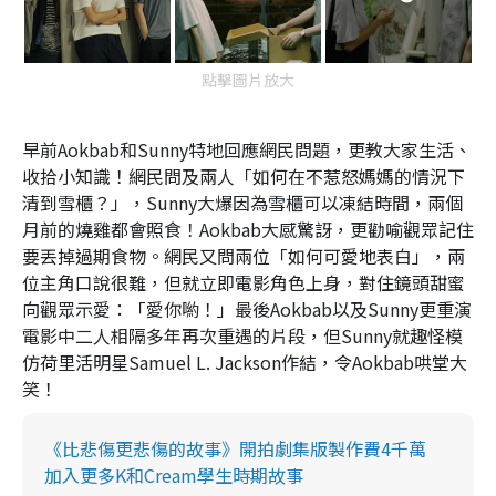
點擊圖片放大
早前Aokbab和Sunny特地回應網民問題，更教大家生活、
收拾小知識！網民問及兩人「如何在不惹怒媽媽的情況下
清到雪櫃？」，Sunny大爆因為雪櫃可以凍結時間，兩個
月前的燒雞都會照食！Aokbab大感驚訝，更勸喻觀眾記住
要丟掉過期食物。網民又問兩位「如何可愛地表白」，兩
位主角口說很難，但就立即電影角色上身，對住鏡頭甜蜜
向觀眾示愛：「愛你喲！」最後Aokbab以及Sunny更重演
電影中二人相隔多年再次重遇的片段，但Sunny就趣怪模
仿荷里活明星Samuel L. Jackson作結，令Aokbab哄堂大
笑！
《比悲傷更悲傷的故事》開拍劇集版製作費4千萬
加入更多K和Cream學生時期故事