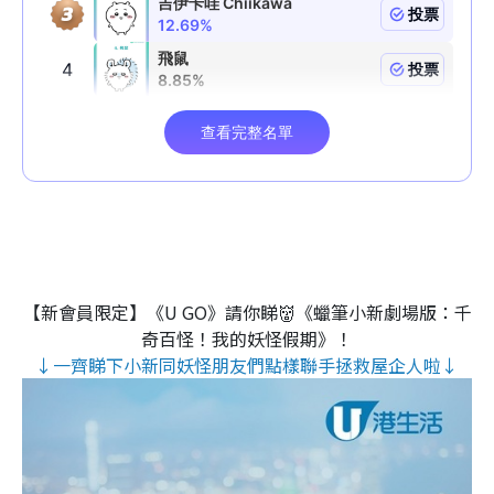
【新會員限定】《U GO》請你睇👹《蠟筆小新劇場版：千
奇百怪！我的妖怪假期》！
↓一齊睇下小新同妖怪朋友們點樣聯手拯救屋企人啦↓