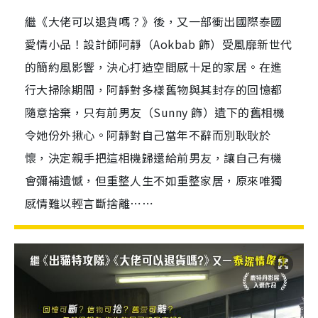
繼《大佬可以退貨嗎？》後，又一部衝出國際泰國
愛情小品！設計師阿靜（Aokbab 飾）受風靡新世代
的簡約風影響，決心打造空間感十足的家居。在進
行大掃除期間，阿靜對多樣舊物與其封存的回憶都
隨意捨棄，只有前男友（Sunny 飾）遺下的舊相機
令她份外揪心。阿靜對自己當年不辭而別耿耿於
懷，決定親手把這相機歸還給前男友，讓自己有機
會彌補遺憾，但重整人生不如重整家居，原來唯獨
感情難以輕言斷捨離⋯⋯