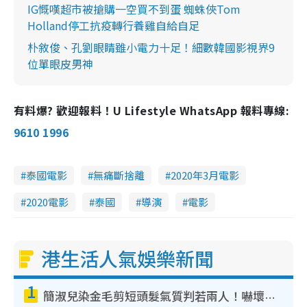
IG慨嘆超市被搶購一空買不到蛋 蜘蛛俠Tom
Holland停工抗疫轉行養雞自給自足
朴敘俊、孔劉眼睛雖小電力十足！細數韓國影視界9
位單眼皮男神
有料爆? 歡迎報料！U Lifestyle WhatsApp 報料專線:
9610 1996
泰國電影
無痛斷捨離
2020年3月電影
2020電影
泰國
導演
電影
港生活人氣娛樂新聞
1
簡淑兒染金毛剪短頭髮氣質判若兩人！嚇壞老公麥大力都認唔出：「你做咩事？」