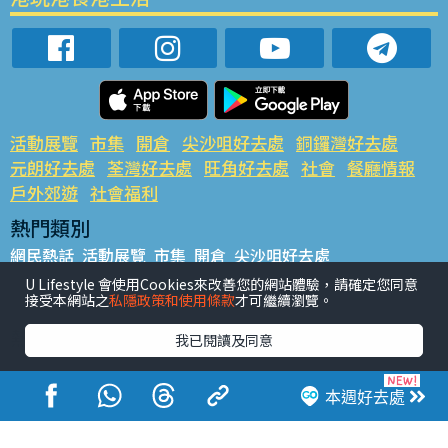
活動展覽
市集
開倉
尖沙咀好去處
銅鑼灣好去處
元朗好去處
荃灣好去處
旺角好去處
社會
餐廳情報
戶外郊遊
社會福利
熱門類別
網民熱話
活動展覽
市集
開倉
尖沙咀好去處
銅鑼灣好去處
元朗好去處
荃灣好去處
旺角好去處
社會
U Lifestyle 會使用Cookies來改善您的網站體驗，請確定您同意
接受本網站之
私隱政策和使用條款
才可繼續瀏覽。
餐廳情報
戶外郊遊
熱門標籤
我已閱讀及同意
#UGO搵好去處
#人氣活動推介
#美食社群熱話
#親子玩樂好去處
#ULifestyle應用程式
#限時搶
本週好去處
#UJetso禮物放送
#ULifestyle商戶中心
#著數
#網絡熱話