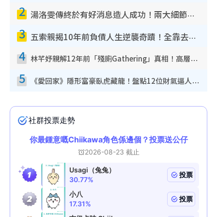
2
湯洛雯傳終於有好消息造人成功！兩大細節曝孕味極濃惹猜測：大肚婆先會咁！
3
五索親揭10年前負債人生逆襲奇蹟！全靠去一地方轉運後即遇上馬先生
4
林芊妤親解12年前「殘廁Gathering」真相！高層解約一句話重創尊嚴至今拒返TVB
5
《愛回家》隱形富豪臥虎藏龍！盤點12位財氣逼人的有錢藝人：呢位靚女3億身家唔憂做