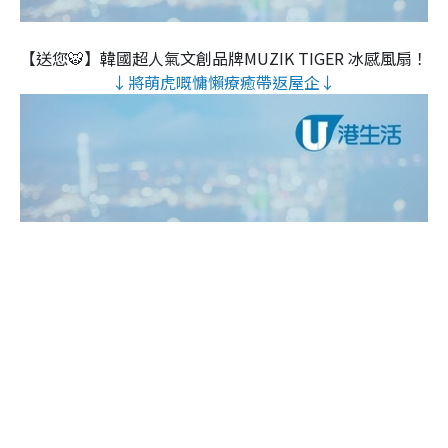
【送您🐯】韓國超人氣文創品牌MUZIK TIGER 冰感風扇！
↓將萌虎嘅慵懶療癒帶返屋企↓