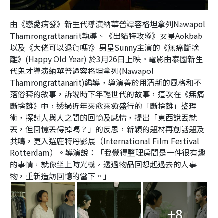
由《戀愛病發》新生代導演納華普譚容格坦拿列Nawapol
Thamrongrattanarit執導、《出貓特攻隊》女星Aokbab
以及《大佬可以退貨嗎?》男星Sunny主演的《無痛斷捨
離》(Happy Old Year) 於3月26日上映。電影由泰國新生
代鬼才導演納華普譚容格坦拿列(Nawapol
Thamrongrattanarit)編導，導演善於用清新的風格和不
落俗套的敘事，訴說時下年輕世代的故事，這次在《無痛
斷捨離》中，透過近年來愈來愈盛行的「斷捨離」整理
術，探討人與人之間的回憶及感情，提出「東西說丟就
丟，但回憶丟得掉嗎？」的反思，新穎的題材再創話題及
共鳴，更入選鹿特丹影展（International Film Festival
Rotterdam）。導演說：「我覺得整理房間是一件很有趣
的事情，就像坐上時光機，透過物品回想起過去的人事
物，重新造訪回憶的當下。」
+8