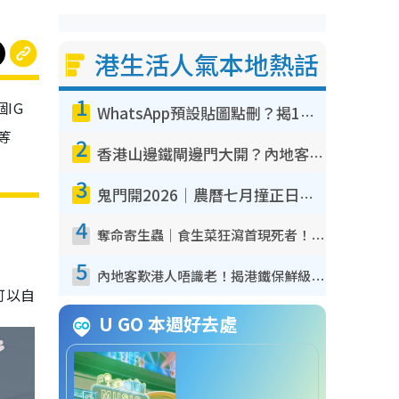
港生活人氣本地熱話
1
IG
WhatsApp預設貼圖點刪？揭1招「反向操作」還原簡潔介面 附3步實測教學
等
2
香港山邊鐵閘邊門大開？內地客困惑意義何在！網民神回覆：呢種叫法理性防禦
3
鬼門開2026｜農曆七月撞正日全食特別邪？專家警告切忌做一事！揭4大禁忌+2招保平安
4
奪命寄生蟲｜食生菜狂瀉首現死者！疫潮惡化錄1.8萬宗病例 揭洗菜3大謬誤
5
內地客歎港人唔識老！揭港鐵保鮮級冷氣 港人求放過：咪投訴
可以自
U GO 本週好去處