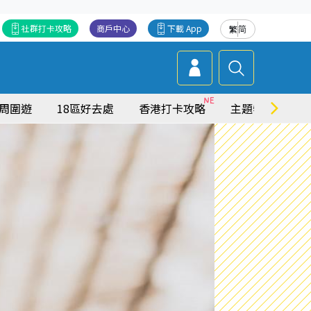
社群打卡攻略
商戶中心
下載 App
繁
简
周圍遊
18區好去處
香港打卡攻略
主題特集