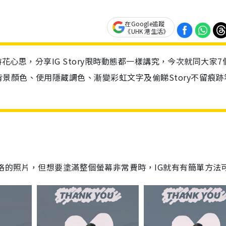
在Google追蹤
《UHK 港生活》
活時花心思，分享IG Story限時動態都一樣講究，今次就同大家7個
景顏色、使用隱藏調色、漸變彩虹文字及偷睇Story不留痕跡
風格的照片，但想要塗滿整個螢幕非常費時，IG就有有簡單方法