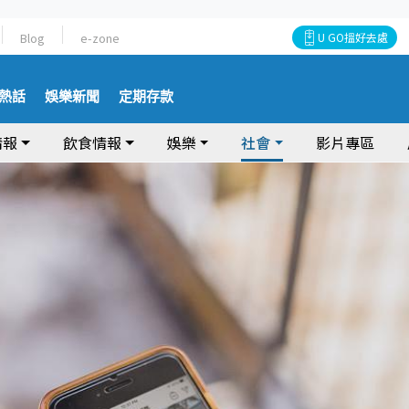
Blog
e-zone
U GO搵好去處
熱話
娛樂新聞
定期存款
情報
飲食情報
娛樂
社會
影片專區