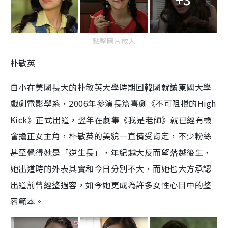
點擊圖片放大
朴敏英
自小在美國長大的朴敏英大學時期回韓國就讀東國大學
戲劇電影學系，
2006
年參演長篇喜劇《不可阻擋的
High
Kick
》正式出道，翌年在劇集《我是老師》就已經有機
會擔正女主角，朴敏英的美貌一直備受肯定，不少粉絲
甚至覺得她是「逆生長」，年紀越大反而望落越後生，
她出道時的外表其實和今日分別不大，而她也大方承認
出道前曾經整過容，如今她更成為許多女性心目中的整
容範本。