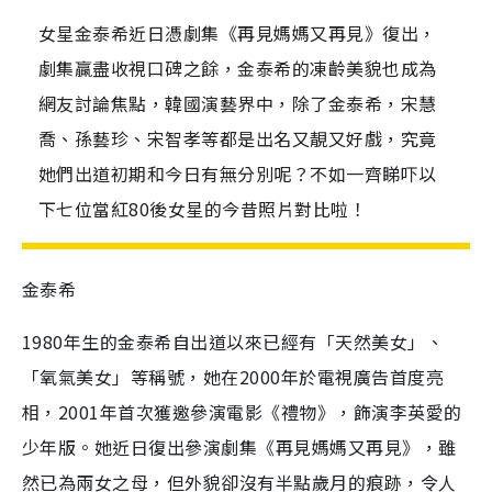
女星金泰希近日憑劇集《再見媽媽又再見》復出，
劇集贏盡收視口碑之餘，金泰希的凍齡美貌也成為
網友討論焦點，韓國演藝界中，除了金泰希，宋慧
喬、孫藝珍、宋智孝等都是出名又靚又好戲，究竟
她們出道初期和今日有無分別呢？不如一齊睇吓以
下七位當紅80後女星的今昔照片對比啦！
金泰希
1980
年生的金泰希自出道以來已經有「天然美女」、
「氧氣美女」等稱號，她在
2000
年於電視廣告首度亮
相，
2001
年首次獲邀參演電影《禮物》，飾演李英愛的
少年版。她近日復出參演劇集《再見媽媽又再見》，雖
然已為兩女之母，但外貌卻沒有半點歲月的痕跡，令人