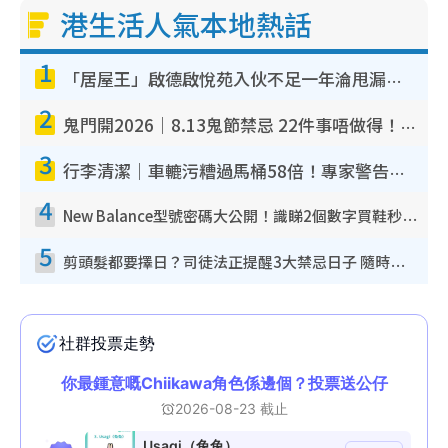
港生活人氣本地熱話
1
「居屋王」啟德啟悅苑入伙不足一年淪甩漏之王！插頭噴火花致大停電 多戶業主全屋家電報銷
2
鬼門開2026｜8.13鬼節禁忌 22件事唔做得！燒肉、刺身要少食？半夜勿吹口哨/打呢個電話
3
行李清潔｜車轆污糟過馬桶58倍！專家警告忌用酒精抹 教1招免污手除菌
4
New Balance型號密碼大公開！識睇2個數字買鞋秒知功能免中伏 附5大熱門鞋款
5
剪頭髮都要擇日？司徒法正提醒3大禁忌日子 隨時剪走財運！呢日剪髮恐「剪壽命」？