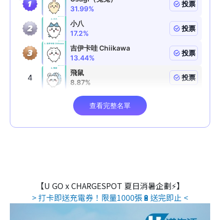
【U GO x CHARGESPOT 夏日消暑企劃⚡】
> 打卡即送充電券！限量1000張🔋送完即止 <