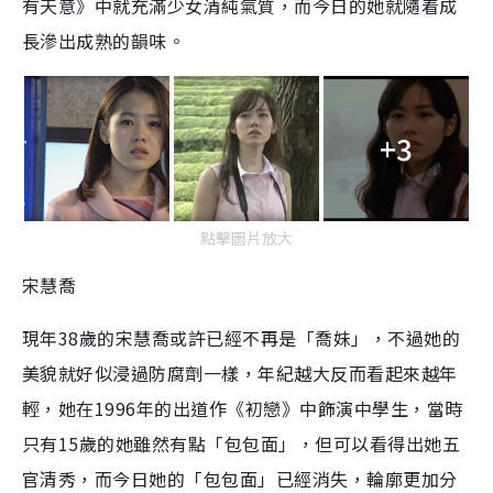
有天意》中就充滿少女清純氣質，而今日的她就隨着成
長滲出成熟的韻味。
+3
點擊圖片放大
宋慧喬
現年
38
歲的宋慧喬或許已經不再是「喬妹」，不過她的
美貌就好似浸過防腐劑一樣，年紀越大反而看起來越年
輕，她在
1996
年的出道作《初戀》中飾演中學生，當時
只有
15
歲的她雖然有點「包包面」，但可以看得出她五
官清秀，而今日她的「包包面」已經消失，輪廓更加分