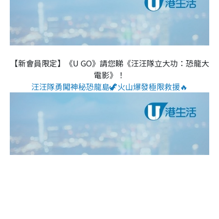
【新會員限定】《U GO》請您睇《汪汪隊立大功：恐龍大
電影》！
汪汪隊勇闖神秘恐龍島🦖火山爆發極限救援🔥