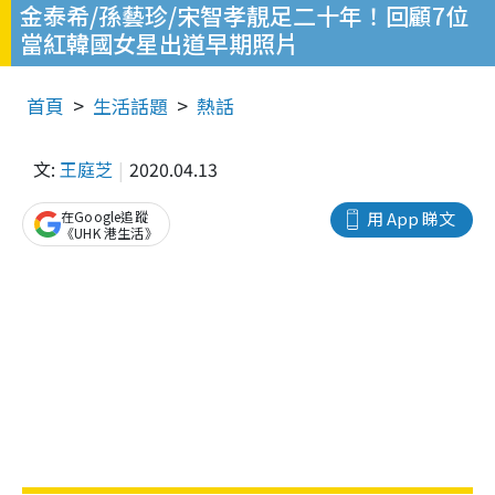
金泰希/孫藝珍/宋智孝靚足二十年！回顧7位
當紅韓國女星出道早期照片
首頁
生活話題
熱話
文:
王庭芝
2020.04.13
在Google追蹤
用 App 睇文
《UHK 港生活》