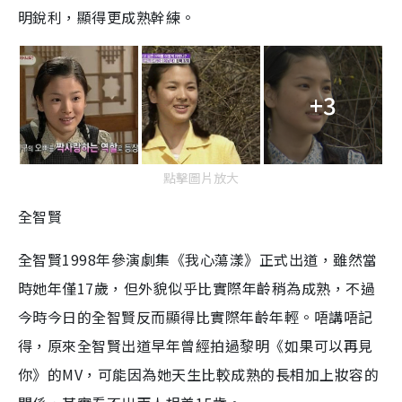
明銳利，顯得更成熟幹練。
+3
點擊圖片放大
全智賢
全智賢
1998
年參演劇集《我心蕩漾》正式出道，雖然當
時她年僅
17
歲，但外貌似乎比實際年齡稍為成熟，不過
今時今日的全智賢反而顯得比實際年齡年輕。唔講唔記
得，原來全智賢出道早年曾經拍過黎明《如果可以再見
你》的
MV
，可能因為她天生比較成熟的長相加上妝容的