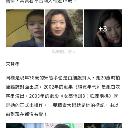
關係，其實看不出兩人相差
15
歲。
+3
點擊圖片放大
宋智孝
同樣是現年
38
歲的宋智孝也是由細靚到大，她
20
歲時拍
攝雜誌封面出道，
2002
年的劇集《純真年代》是她首次
客串演出，
2003
年的電影《女高怪談
3
：狐狸階梯》就
是她的正式出道作，一雙精靈大眼就是她的標記，由以
前到現在都沒有變！