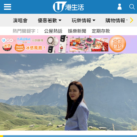
演唱會
優惠著數
玩樂情報
購物情報
熱門關鍵字：
公屋熱話
娛樂新聞
定期存款