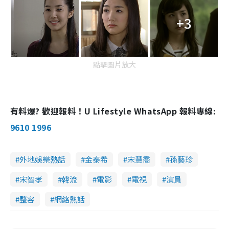
+3
點擊圖片放大
有料爆? 歡迎報料！U Lifestyle WhatsApp 報料專線:
9610 1996
外地娛樂熱話
金泰希
宋慧喬
孫藝珍
宋智孝
韓流
電影
電視
演員
整容
網絡熱話