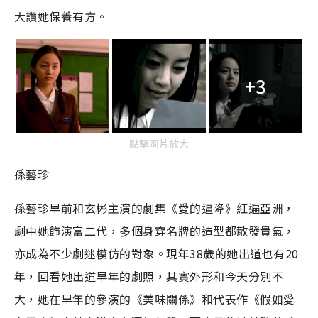
大讚她保養有方。
+3
點擊圖片放大
孫藝珍
孫藝珍早前和玄彬主演的劇集《愛的逼降》紅遍亞洲，
劇中她飾演富二代，多個身穿名牌的造型都散發貴氣，
亦成為不少劇迷模仿的對象。現年
38
歲的她出道也有
20
年，回看她出道早年的劇照，其實外形和今天分別不
大，她在早年的參演的《美味關係》和代表作《假如愛