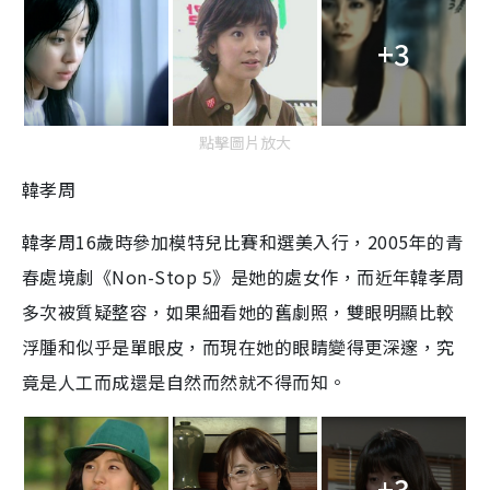
+3
點擊圖片放大
韓孝周
韓孝周
16
歲時參加模特兒比賽和選美入行，
2005
年的青
春處境劇《
Non-Stop 5
》是她的處女作，而近年韓孝周
多次被質疑整容，如果細看她的舊劇照，雙眼明顯比較
浮腫和似乎是單眼皮，而現在她的眼睛變得更深邃，究
竟是人工而成還是自然而然就不得而知。
+3