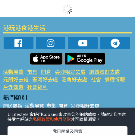
港玩港食港生活
活動展覽
市集
開倉
尖沙咀好去處
銅鑼灣好去處
元朗好去處
荃灣好去處
旺角好去處
社會
餐廳情報
戶外郊遊
社會福利
熱門類別
網民熱話
活動展覽
市集
開倉
尖沙咀好去處
銅鑼灣好去處
元朗好去處
荃灣好去處
旺角好去處
社會
U Lifestyle 會使用Cookies來改善您的網站體驗，請確定您同意
接受本網站之
私隱政策和使用條款
才可繼續瀏覽。
餐廳情報
戶外郊遊
熱門標籤
我已閱讀及同意