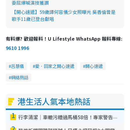
委屈爆喊演技獲讚
【開心速遞】59歲譚何容儀少女照曝光 吳香倫曾是
歌手11歲已登台獻唱
有料爆? 歡迎報料！U Lifestyle WhatsApp 報料專線:
9610 1996
呂慧儀
愛．回家之開心速遞
開心速遞
網絡熱話
港生活人氣本地熱話
1
行李清潔｜車轆污糟過馬桶58倍！專家警告忌用酒精抹 教1招免污手除菌
2