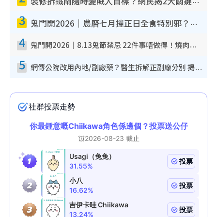
裝修拆鐵閘隨時變賊人目標？網民揭2大關鍵用途：裝新式等於白裝？附新舊鐵閘分別
3
鬼門開2026｜農曆七月撞正日全食特別邪？專家警告切忌做一事！揭4大禁忌+2招保平安
4
鬼門開2026｜8.13鬼節禁忌 22件事唔做得！燒肉、刺身要少食？半夜勿吹口哨/打呢個電話
5
網傳公院改用內地/副廠藥？醫生拆解正副廠分別 揭4類人換藥隨時出事