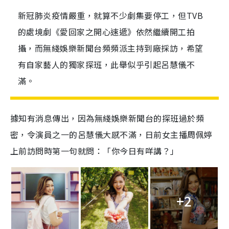
新冠肺炎疫情嚴重，就算不少劇集要停工，但TVB
的處境劇《愛回家之開心速遞》依然繼續開工拍
攝，而無綫娛樂新聞台頻頻派主持到廠採訪，希望
有自家藝人的獨家探班，此舉似乎引起呂慧儀不
滿。
據知有消息傳出，因為無綫娛樂新聞台的探班過於頻
密，令演員之一的呂慧儀大感不滿，日前女主播周佩婷
上前訪問時第一句就問：「你今日有咩講？」
+2