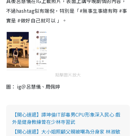
其後呂慧儀在IG上載照片，表面上講今晚劇情的內容，
不過hashtag似有端倪，特別是「#無事生事總有時 #事
實是 #做好自己就可以 」。
點擊圖片放大
圖： ig＠呂慧儀、周佩婷
【開心速遞】譚坤倫IT部毒男CPU形象深入民心 戲
外是健身教練曾在少林寺習武
【開心速遞】大小姐照顧父親被嘲為分身家 林淑敏