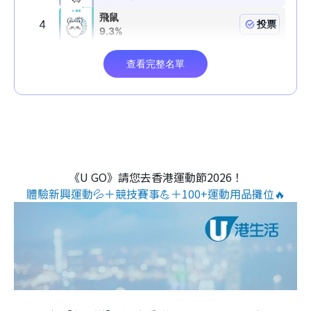
《U GO》請您去香港運動節2026！
體驗新興運動💦＋競技賽事💪＋100+運動用品攤位🔥