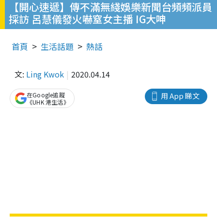
【開心速遞】傳不滿無綫娛樂新聞台頻頻派員
採訪 呂慧儀發火嚇窒女主播 IG大呻
首頁
生活話題
熱話
文:
Ling Kwok
2020.04.14
在Google追蹤
用 App 睇文
《UHK 港生活》