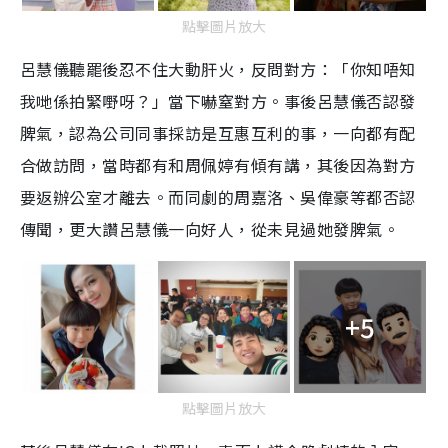
點擊圖片放大
呂慧儀聽罷後忍不住大動肝火，反問對方：「你知唔知
我哋係拍緊嘢呀？」當下嚇窒對方。事後呂慧儀否認發
脾氣，認為公司同事採訪是互惠互利的事，一向都有配
合做訪問，當時都有和周佩婷有傾有講，其後因為對方
要返辦公室才離去。而同劇的周嘉洛、吳偉豪等都否認
傳聞，更大讚呂慧儀一向好人，從未見過她發脾氣。
+5
點擊圖片放大