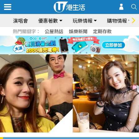
演唱會
優惠著數
玩樂情報
購物情報
熱門關鍵字：
公屋熱話
娛樂新聞
定期存款