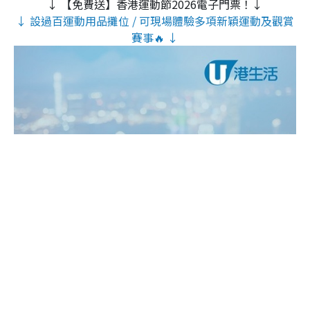
↓ 【免費送】香港運動節2026電子門票！↓
↓ 設過百運動用品攤位 / 可現場體驗多項新穎運動及觀賞
賽事🔥 ↓