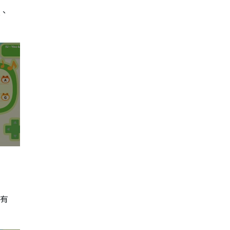
K、
更有