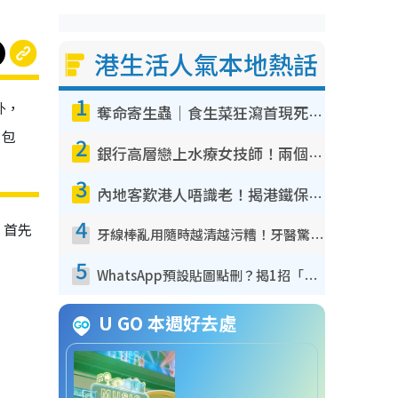
港生活人氣本地熱話
1
外，
奪命寄生蟲｜食生菜狂瀉首現死者！疫潮惡化錄1.8萬宗病例 揭洗菜3大謬誤
，包
2
銀行高層戀上水療女技師！兩個月借128萬驚覺「沉船」沉落火海 揭背後疑似邪教操控賣淫
3
內地客歎港人唔識老！揭港鐵保鮮級冷氣 港人求放過：咪投訴
4
，首先
牙線棒亂用隨時越清越污糟！牙醫驚揭盲目過戶細菌恐致蛀牙：呢種先係日常真保養
5
WhatsApp預設貼圖點刪？揭1招「反向操作」還原簡潔介面 附3步實測教學
U GO 本週好去處