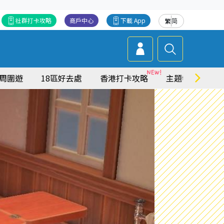
社群打卡攻略
商戶中心
下載 App
繁
简
周圍遊
18區好去處
香港打卡攻略
主題特集