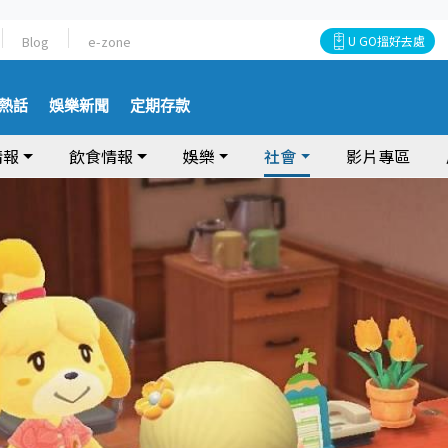
Blog
e-zone
U GO搵好去處
熱話
娛樂新聞
定期存款
情報
飲食情報
娛樂
社會
影片專區