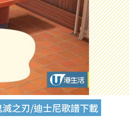
/鬼滅之刃/迪士尼歌譜下載