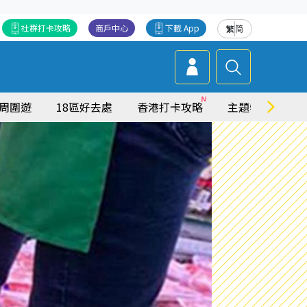
社群打卡攻略
商戶中心
下載 App
繁
简
周圍遊
18區好去處
香港打卡攻略
主題特集