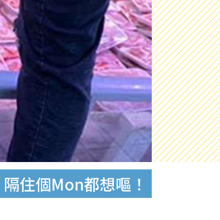
隔住個Mon都想嘔！