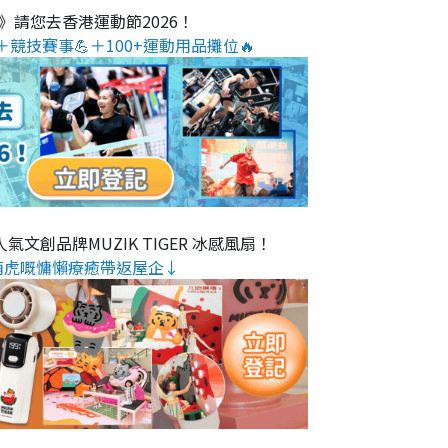
O》請您去香港運動節2026！
＋競技賽事💪＋100+運動用品攤位🔥
氣文創品牌MUZIK TIGER 冰感風扇！
萌虎嘅慵懶療癒帶返屋企↓