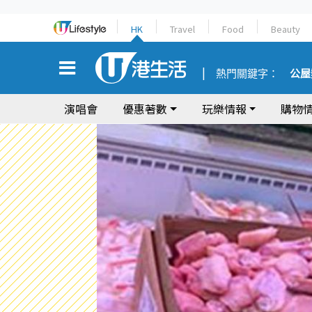
HK
Travel
Food
Beauty
熱門關鍵字：
公屋
演唱會
優惠著數
玩樂情報
購物