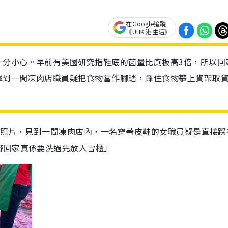
在Google追蹤
《UHK 港生活》
十分小心。早前有美國研究指鞋底的菌量比廁板高3倍，所以回
擊到一間凍肉店職員疑把食物當作腳踏，踩住食物攀上貨架取
一張照片，見到一間凍肉店內，一名穿著皮鞋的女職員疑是直接踩
嘢回家真係要洗過先放入雪櫃」