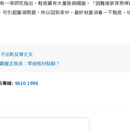
uston）有一項研究指出，鞋底藏有大量致病細菌，「困難梭狀芽孢
板的菌量高3倍，可引起腹瀉問題。所以回到家中，最好就要消毒一下鞋底，
繼子出軌反撇丈夫
怒轟僱主無良：窄過棺材點瞓？
報料專線:
9610 1996