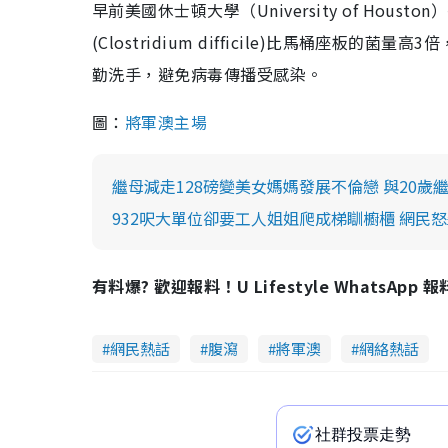
早前美國休士頓大學（University of Ho
(Clostridium difficile)比馬桶座
勤洗手，避免病毒傳播受感染。
圖：
將軍澳主場
繼母減走128磅變美女媽媽發展不倫戀 與20歲
932呎大單位卻要工人姐姐爬成梯瞓櫥櫃 網民
有料爆? 歡迎報料！U Lifestyle WhatsApp 
網民熱話
腹瀉
將軍澳
網絡熱話