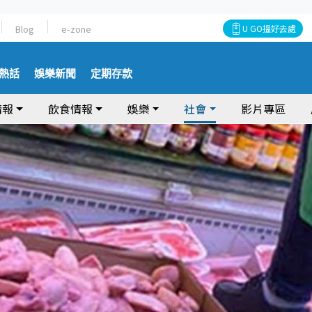
Blog
e-zone
U GO搵好去處
熱話
娛樂新聞
定期存款
情報
飲食情報
娛樂
社會
影片專區