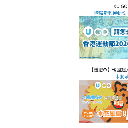
《U G
體驗新興運動💦
【送您🐯】韓國超人
↓將