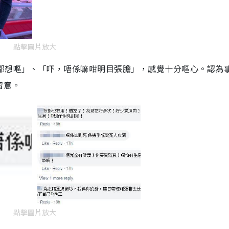
點擊圖片放大
n都想嘔」、「吓，唔係嘛咁明目張膽」，感覺十分嘔心。認為
留意。
點擊圖片放大