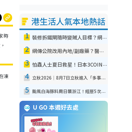
港生活人氣本地熱話
1
家時
裝修拆鐵閘隨時變賊人目標？網民揭2大關鍵用途：裝新式等於白裝？附新舊鐵閘分別
貨，
2
網傳公院改用內地/副廠藥？醫生拆解正副廠分別 揭4類人換藥隨時出事
3
怕蟲人士夏日救星！日本3COINS爆紅驅蟲神器$45起 1招「全程免觸碰」輕鬆搞定小強
4
在凍
立秋2026｜8月7日立秋進入「多事之秋」 3件事唔做得！專家教6招開運 清枱頭／銀包納氣接好運
5
颱風白海豚料周日襲浙江！經歷5次「眼牆置換」極罕見 成登陸內地最長途颱風
U GO 本週好去處