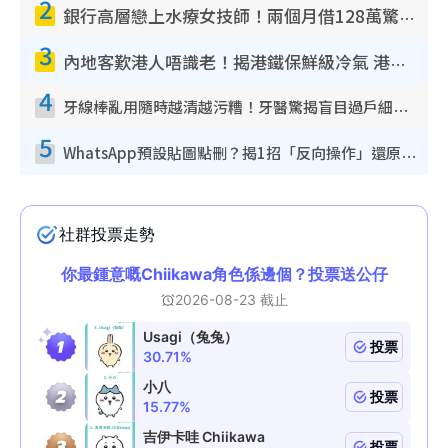
2
銀行高層戀上水療女技師！兩個月借128萬驚覺「沉船」沉落火海 揭背後疑似邪教操控賣淫
3
內地客歎港人唔識老！揭港鐵保鮮級冷氣 港人求放過：咪投訴
4
牙線棒亂用隨時越清越污糟！牙醫驚揭盲目過戶細菌恐致蛀牙：呢種先係日常真保養
5
WhatsApp預設貼圖點刪？揭1招「反向操作」還原簡潔介面 附3步實測教學