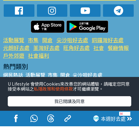
活動展覽
市集
開倉
尖沙咀好去處
銅鑼灣好去處
元朗好去處
荃灣好去處
旺角好去處
社會
餐廳情報
戶外郊遊
社會福利
熱門類別
網民熱話
活動展覽
市集
開倉
尖沙咀好去處
銅鑼灣好去處
元朗好去處
荃灣好去處
旺角好去處
社會
U Lifestyle 會使用Cookies來改善您的網站體驗，請確定您同意
接受本網站之
私隱政策和使用條款
才可繼續瀏覽。
餐廳情報
戶外郊遊
熱門標籤
我已閱讀及同意
#UGO搵好去處
#人氣活動推介
#美食社群熱話
#親子玩樂好去處
#ULifestyle應用程式
#限時搶
本週好去處
#UJetso禮物放送
#ULifestyle商戶中心
#著數
#網絡熱話
香港經濟日報版權所有©2026