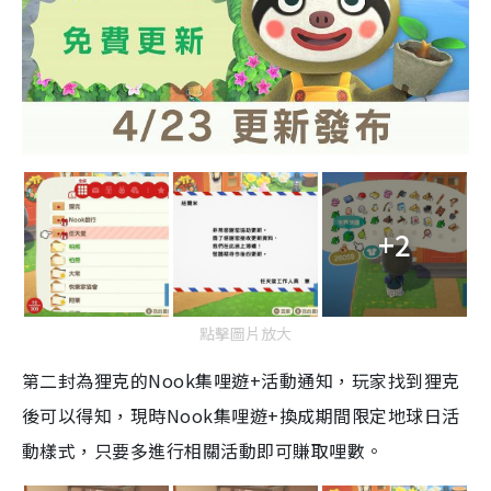
+2
點擊圖片放大
第二封為狸克的
Nook
集哩遊
+
活動通知，玩家找到狸克
後可以得知
，
現時
Nook
集哩遊
+
換成期間限定地球日活
動樣式，只要多進行相關活動即可賺取哩數。