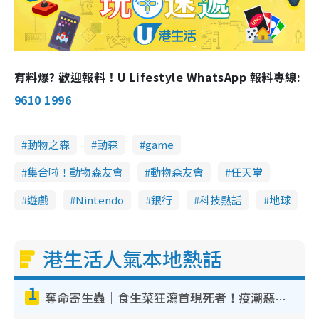
有料爆? 歡迎報料！U Lifestyle WhatsApp 報料專線:
9610 1996
動物之森
動森
game
集合啦！動物森友會
動物森友會
任天堂
遊戲
Nintendo
銀行
科技熱話
地球
港生活人氣本地熱話
1
奪命寄生蟲｜食生菜狂瀉首現死者！疫潮惡化錄1.8萬宗病例 揭洗菜3大謬誤