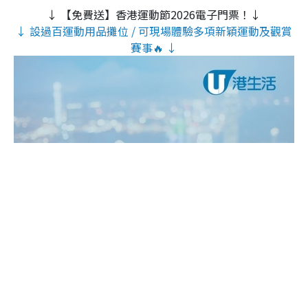
↓ 【免費送】香港運動節2026電子門票！↓
↓ 設過百運動用品攤位 / 可現場體驗多項新穎運動及觀賞
賽事🔥 ↓