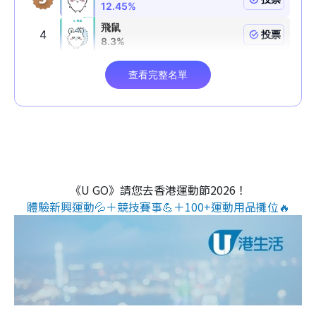
《U GO》請您去香港運動節2026！
體驗新興運動💦＋競技賽事💪＋100+運動用品攤位🔥