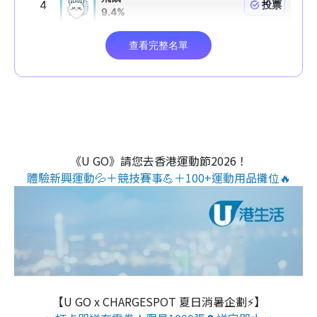
《U GO》請您去香港運動節2026！
體驗新興運動💦＋競技賽事💪＋100+運動用品攤位🔥
【U GO x CHARGESPOT 夏日消暑企劃⚡】