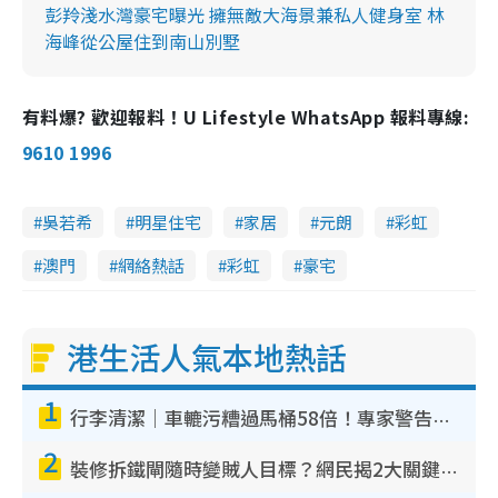
彭羚淺水灣豪宅曝光 擁無敵大海景兼私人健身室 林
海峰從公屋住到南山別墅
有料爆? 歡迎報料！U Lifestyle WhatsApp 報料專線:
9610 1996
吳若希
明星住宅
家居
元朗
彩虹
澳門
網絡熱話
彩虹
豪宅
港生活人氣本地熱話
1
行李清潔｜車轆污糟過馬桶58倍！專家警告忌用酒精抹 教1招免污手除菌
2
裝修拆鐵閘隨時變賊人目標？網民揭2大關鍵用途：裝新式等於白裝？附新舊鐵閘分別