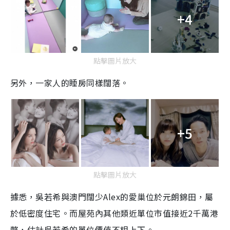
+4
點擊圖片放大
另外，一家人的睡房同樣闊落。
+5
點擊圖片放大
據悉，吳若希與澳門闊少
Alex
的愛巢位於元朗錦田，屬
於低密度住宅。而屋苑內其他類近單位市值接近
2
千萬港
幣，估計吳若希的單位價值不相上下。