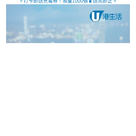
> 打卡即送充電券！限量1000張🔋送完即止 <