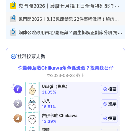
3
鬼門開2026｜農曆七月撞正日全食特別邪？專家警告切忌做一事！揭4大禁忌+2招保平安
4
鬼門開2026｜8.13鬼節禁忌 22件事唔做得！燒肉、刺身要少食？半夜勿吹口哨/打呢個電話
5
網傳公院改用內地/副廠藥？醫生拆解正副廠分別 揭4類人換藥隨時出事