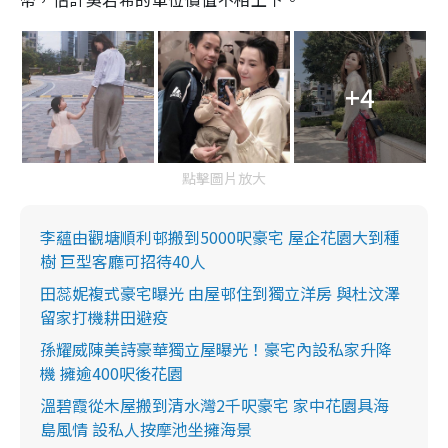
+4
點擊圖片放大
李蘊由觀塘順利邨搬到5000呎豪宅 屋企花園大到種
樹 巨型客廳可招待40人
田蕊妮複式豪宅曝光 由屋邨住到獨立洋房 與杜汶澤
留家打機耕田避疫
孫耀威陳美詩豪華獨立屋曝光！豪宅內設私家升降
機 擁逾400呎後花園
溫碧霞從木屋搬到清水灣2千呎豪宅 家中花園具海
島風情 設私人按摩池坐擁海景