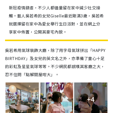
新冠疫情肆虐，不少人都儘量留在家中減少社交接
觸。藝人吳若希的女兒Giselle最近剛滿3歲，吳若希
就選擇留在家中為愛女舉行生日派對，並在網上分
享家中佈置，公開其豪宅內貌。
吳若希用氣球裝飾大廳，除了用字母氣球拼出「
HAPPY
BIRTHDAY
」及女兒的英文名之外，亦準備了童心十足
的彩虹及星星氣球等等。不少網民都感嘆其客廳之大，
忍不住問「點解間屋咁大」。
+4