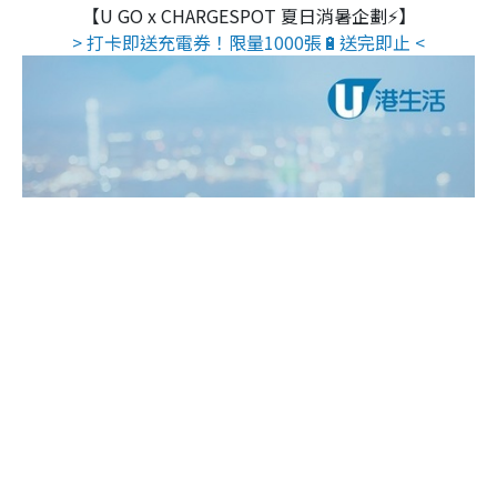
【U GO x CHARGESPOT 夏日消暑企劃⚡】
> 打卡即送充電券！限量1000張🔋送完即止 <