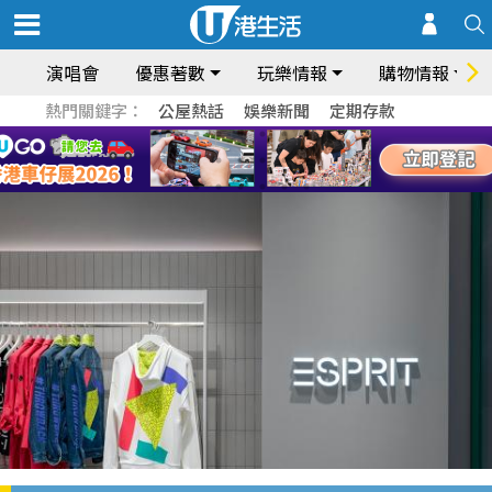
演唱會
優惠著數
玩樂情報
購物情報
熱門關鍵字：
公屋熱話
娛樂新聞
定期存款