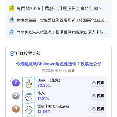
3
鬼門開2026｜農曆七月撞正日全食特別邪？專家警告切忌做一事！揭4大禁忌+2招保平安
4
奪命寄生蟲｜食生菜狂瀉首現死者！疫潮惡化錄1.8萬宗病例 揭洗菜3大謬誤
5
內地客歎港人唔識老！揭港鐵保鮮級冷氣 港人求放過：咪投訴