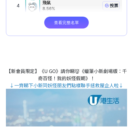
【新會員限定】《U GO》請你睇👹《蠟筆小新劇場版：千
奇百怪！我的妖怪假期》！
↓一齊睇下小新同妖怪朋友們點樣聯手拯救屋企人啦↓