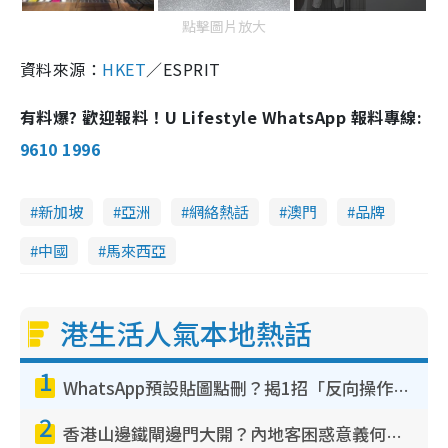
點擊圖片放大
資料來源：
HKET
／ESPRIT
有料爆? 歡迎報料！U Lifestyle WhatsApp 報料專線:
9610 1996
新加坡
亞洲
網絡熱話
澳門
品牌
中國
馬來西亞
港生活人氣本地熱話
1
WhatsApp預設貼圖點刪？揭1招「反向操作」還原簡潔介面 附3步實測教學
2
香港山邊鐵閘邊門大開？內地客困惑意義何在！網民神回覆：呢種叫法理性防禦