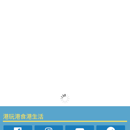
港玩港食港生活