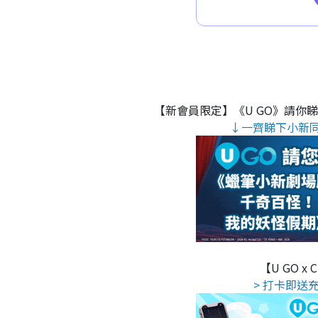
【新會員限定】《U GO》請你
↓一齊睇下小新
【U GO x
> 打卡即送充