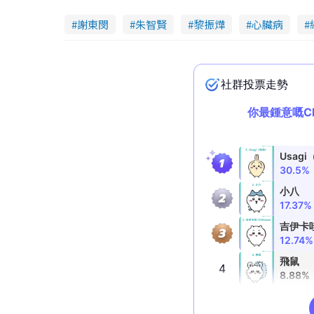
謝東閔
朱智賢
黎振燁
心臟病