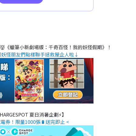
睇👹《蠟筆小新劇場版：千奇百怪！我的妖怪假期》！
同妖怪朋友們點樣聯手拯救屋企人啦↓
 CHARGESPOT 夏日消暑企劃⚡】
電券！限量1000張🔋送完即止 <