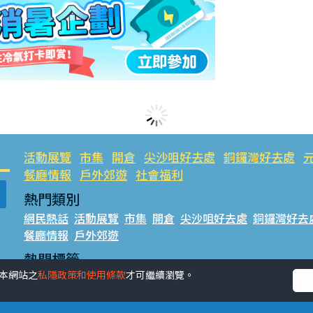
活動展覽
市集
開倉
尖沙咀好去處
銅鑼灣好去處
餐廳情報
戶外郊遊
社會福利
熱門類別
網民熱話
活動展覽
市集
開倉
尖沙咀好去處
銅鑼灣好去
餐廳情報
戶外郊遊
熱門標籤
受本網站之
私隱政策和使用條款
才可繼續瀏覽。
#UGO搵好去處
#人氣活動推介
#美食社群熱話
#親子玩
#UJetso禮物放送
#ULifestyle商戶中心
#著數
#網絡熱