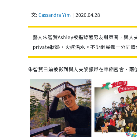
文:
Cassandra Yim
2020.04.28
藝人朱智賢Ashley被指背著男友謝東閔，與
private狀態，火速潛水。不少網民都十分
朱智賢日前被影到與人夫黎振燁在車廂密會，兩