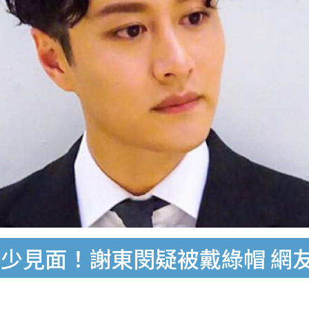
少見面！謝東閔疑被戴綠帽 網