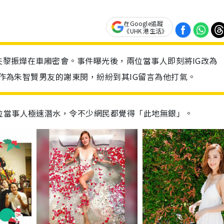
在Google追蹤
《UHK 港生活》
人夫黎振燁在車廂密會。事件曝光後，兩位當事人即刻將IG改為
同情作為朱智賢男友的謝東閔，紛紛到其IG留言為他打氣。
位當事人極速潛水，令不少網民都覺得「此地無銀」。