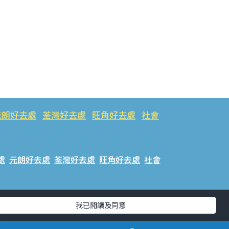
元朗好去處
荃灣好去處
旺角好去處
社會
處
元朗好去處
荃灣好去處
旺角好去處
社會
樂好去處
#ULifestyle應用程式
#限時搶
我已閱讀及同意
話