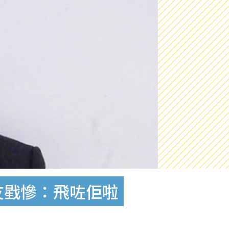
友戥慘：飛咗佢啦