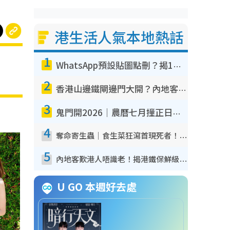
港生活人氣本地熱話
1
WhatsApp預設貼圖點刪？揭1招「反向操作」還原簡潔介面 附3步實測教學
2
香港山邊鐵閘邊門大開？內地客困惑意義何在！網民神回覆：呢種叫法理性防禦
3
鬼門開2026｜農曆七月撞正日全食特別邪？專家警告切忌做一事！揭4大禁忌+2招保平安
4
奪命寄生蟲｜食生菜狂瀉首現死者！疫潮惡化錄1.8萬宗病例 揭洗菜3大謬誤
5
內地客歎港人唔識老！揭港鐵保鮮級冷氣 港人求放過：咪投訴
U GO 本週好去處