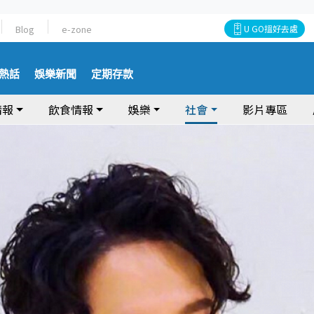
Blog
e-zone
U GO搵好去處
熱話
娛樂新聞
定期存款
情報
飲食情報
娛樂
社會
影片專區