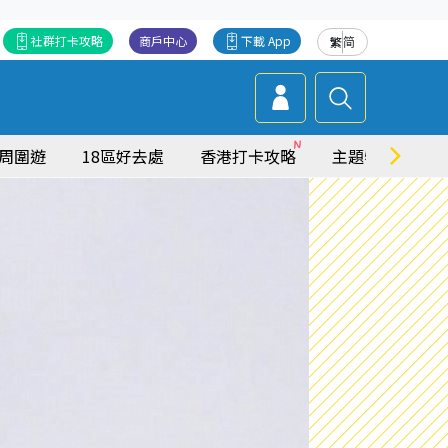
社群打卡攻略
商戶中心
下載 App
繁
简
周圍遊
18區好去處
香港打卡攻略
主題特集