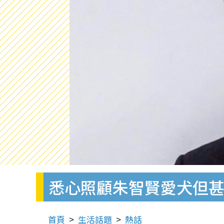
悉心照顧朱智賢愛犬但甚
首頁
生活話題
熱話