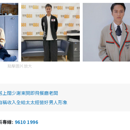
點擊圖片放大
 搭上闊少謝東閔即飛餐廳老闆
 自稱收入全給太太經營好男人形象
報料專線:
9610 1996