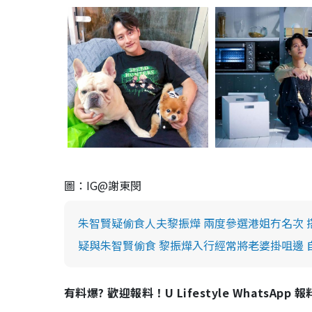
圖：IG@謝東閔
朱智賢疑偷食人夫黎振燁 兩度參選港姐冇名次
疑與朱智賢偷食 黎振燁入行經常將老婆掛咀邊
有料爆? 歡迎報料！U Lifestyle WhatsApp 