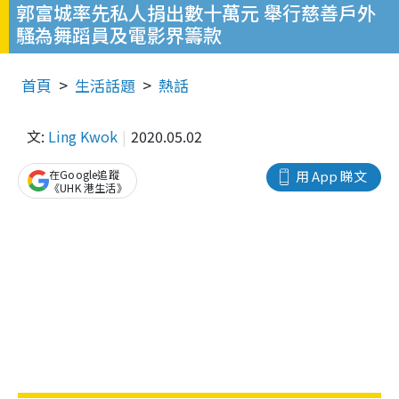
郭富城率先私人捐出數十萬元 舉行慈善戶外
騷為舞蹈員及電影界籌款
首頁
生活話題
熱話
文:
Ling Kwok
2020.05.02
在Google追蹤
用 App 睇文
《UHK 港生活》