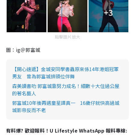
+3
點擊圖片放大
圖：ig＠郭富城
【開心速遞】金城安同學書蟲原來係14年港姐冠軍
男友 曾為郭富城排頭位伴舞
森美讀書叻 郭富城靠努力成名！細數十大住過公屋
的著名藝人
郭富城10年後再遇童星譚真一 16歲仔就快高過城
城影帝反而不老
有料爆? 歡迎報料！U Lifestyle WhatsApp 報料專線: