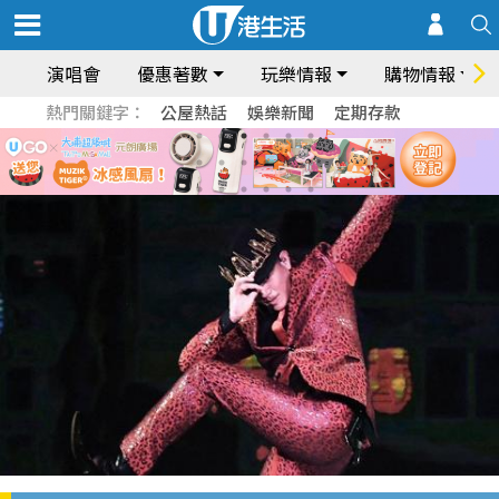
演唱會
優惠著數
玩樂情報
購物情報
熱門關鍵字：
公屋熱話
娛樂新聞
定期存款