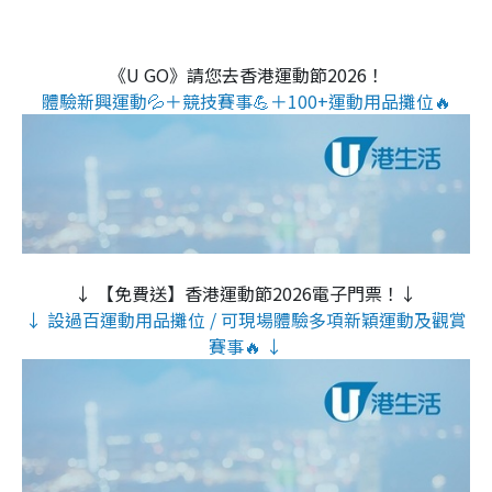
《U GO》請您去香港運動節2026！
體驗新興運動💦＋競技賽事💪＋100+運動用品攤位🔥
↓ 【免費送】香港運動節2026電子門票！↓
↓ 設過百運動用品攤位 / 可現場體驗多項新穎運動及觀賞
賽事🔥 ↓