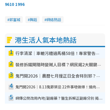
9610 1996
郭富城
舞蹈
網絡熱話
港生活人氣本地熱話
1
行李清潔｜車轆污糟過馬桶58倍！專家警告忌用酒精抹 教1招免污手除菌
2
裝修拆鐵閘隨時變賊人目標？網民揭2大關鍵用途：裝新式等於白裝？附新舊鐵閘分別
3
鬼門開2026｜農曆七月撞正日全食特別邪？專家警告切忌做一事！揭4大禁忌+2招保平安
4
鬼門開2026｜8.13鬼節禁忌 22件事唔做得！燒肉、刺身要少食？半夜勿吹口哨/打呢個電話
5
網傳公院改用內地/副廠藥？醫生拆解正副廠分別 揭4類人換藥隨時出事