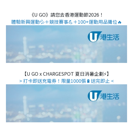
《U GO》請您去香港運動節2026！
體驗新興運動💦＋競技賽事💪＋100+運動用品攤位🔥
【U GO x CHARGESPOT 夏日消暑企劃⚡】
> 打卡即送充電券！限量1000張🔋送完即止 <