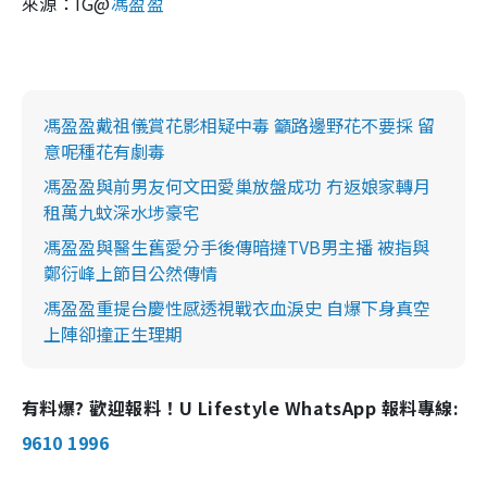
來源：
IG@
馮盈盈
馮盈盈戴祖儀賞花影相疑中毒 籲路邊野花不要採 留
意呢種花有劇毒
馮盈盈與前男友何文田愛巢放盤成功 冇返娘家轉月
租萬九蚊深水埗豪宅
馮盈盈與醫生舊愛分手後傳暗撻TVB男主播 被指與
鄭衍峰上節目公然傳情
馮盈盈重提台慶性感透視戰衣血淚史 自爆下身真空
上陣卻撞正生理期
有料爆? 歡迎報料！U Lifestyle WhatsApp 報料專線:
9610 1996