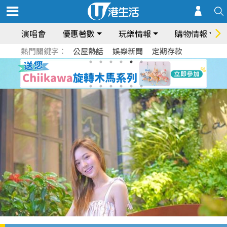
演唱會
優惠著數
玩樂情報
購物情報
熱門關鍵字：
公屋熱話
娛樂新聞
定期存款