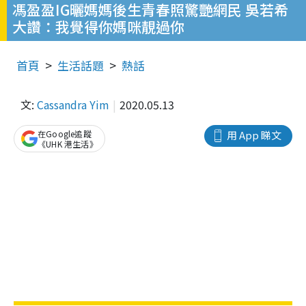
馮盈盈IG曬媽媽後生青春照驚艷網民 吳若希
大讚：我覺得你媽咪靚過你
首頁
生活話題
熱話
文:
Cassandra Yim
2020.05.13
在Google追蹤
用 App 睇文
《UHK 港生活》