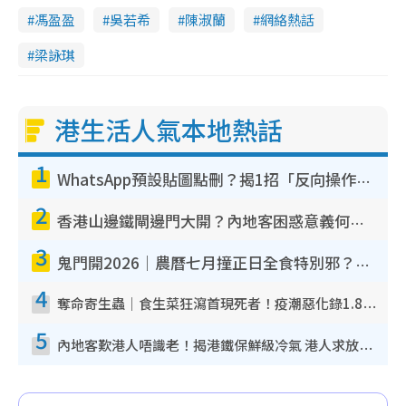
馮盈盈
吳若希
陳淑蘭
網絡熱話
梁詠琪
港生活人氣本地熱話
1
WhatsApp預設貼圖點刪？揭1招「反向操作」還原簡潔介面 附3步實測教學
2
香港山邊鐵閘邊門大開？內地客困惑意義何在！網民神回覆：呢種叫法理性防禦
3
鬼門開2026｜農曆七月撞正日全食特別邪？專家警告切忌做一事！揭4大禁忌+2招保平安
4
奪命寄生蟲｜食生菜狂瀉首現死者！疫潮惡化錄1.8萬宗病例 揭洗菜3大謬誤
5
內地客歎港人唔識老！揭港鐵保鮮級冷氣 港人求放過：咪投訴