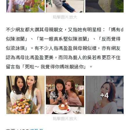
點擊圖片放大
不少網友都大讚其母親靚女，又指她有明星相：「媽有d
似陳淑蘭」、「第一眼真系堅似陳淑蘭」、「反而覺得
似梁詠琪」。有不少人指馮盈盈與母親似樣，亦有網友
認為馮母比馮盈盈更美，而同為藝人的吳若希更忍不住
留言指「死啦～ 我覺得你媽咪靚過你」。
+4
點擊圖片放大