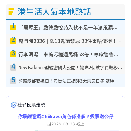
港生活人氣本地熱話
1
「居屋王」啟德啟悅苑入伙不足一年淪甩漏之王！插頭噴火花致大停電 多戶業主全屋家電報銷
2
鬼門開2026｜8.13鬼節禁忌 22件事唔做得！燒肉、刺身要少食？半夜勿吹口哨/打呢個電話
3
行李清潔｜車轆污糟過馬桶58倍！專家警告忌用酒精抹 教1招免污手除菌
4
New Balance型號密碼大公開！識睇2個數字買鞋秒知功能免中伏 附5大熱門鞋款
5
剪頭髮都要擇日？司徒法正提醒3大禁忌日子 隨時剪走財運！呢日剪髮恐「剪壽命」？