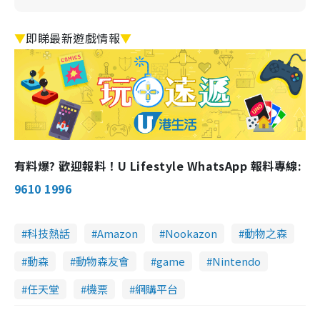
▼
即睇最新遊戲情報
▼
有料爆? 歡迎報料！U Lifestyle WhatsApp 報料專線:
9610 1996
科技熱話
Amazon
Nookazon
動物之森
動森
動物森友會
game
Nintendo
任天堂
機票
網購平台