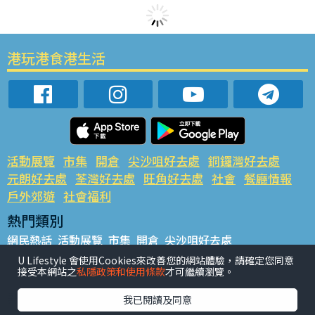
港玩港食港生活
活動展覽
市集
開倉
尖沙咀好去處
銅鑼灣好去處
元朗好去處
荃灣好去處
旺角好去處
社會
餐廳情報
戶外郊遊
社會福利
熱門類別
網民熱話
活動展覽
市集
開倉
尖沙咀好去處
銅鑼灣好去處
元朗好去處
荃灣好去處
旺角好去處
社會
U Lifestyle 會使用Cookies來改善您的網站體驗，請確定您同意
接受本網站之
私隱政策和使用條款
才可繼續瀏覽。
餐廳情報
戶外郊遊
熱門標籤
我已閱讀及同意