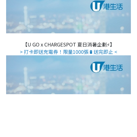
【U GO x CHARGESPOT 夏日消暑企劃⚡】
> 打卡即送充電券！限量1000張🔋送完即止 <