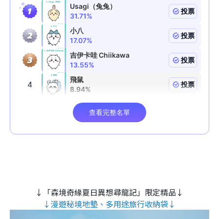
↓「森境奇緣夏日異想尋龍記」限定精品↓
↓漫遊秘境地墊、多用途旅行收納袋↓