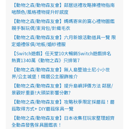
【動物之森/動物森友會】鄰居送禮攻略揀禮物指南
啱顏色/風格禮物提升好感度
【動物之森/動物森友會】媽媽寄來的窩心禮物圖鑑
親手製玩偶/束背包/針織毛衣
【動物之森/動物森友會】六月新娘活動道具一覽 限
定婚禮傢俱/地板/婚紗禮服
【Switch遊戲】任天堂10大暢銷Switch遊戲排名
熱賣1340萬《動物之森》只排第7
【動物之森/動物森友會】無人島整迪士尼小小世
界/公主城堡！精選公主服飾推介
【動物之森/動物森友會】提升島嶼評價方法 鄰居/
景觀好重要!大頭菜影響分數?
【動物之森/動物森友會】攻略秋季限定採蘑菇！蘑
菇取得方式+ DIY蘑菇傢具一覽
【動物之森/動物森友會】日本收集狂玩家整理超齊
全動森發售傢具圖鑑表！