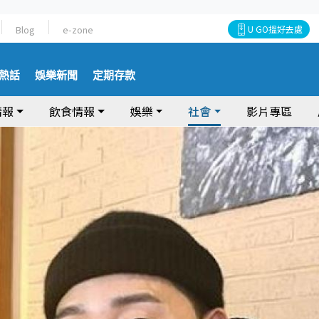
Blog
e-zone
U GO搵好去處
熱話
娛樂新聞
定期存款
情報
飲食情報
娛樂
社會
影片專區