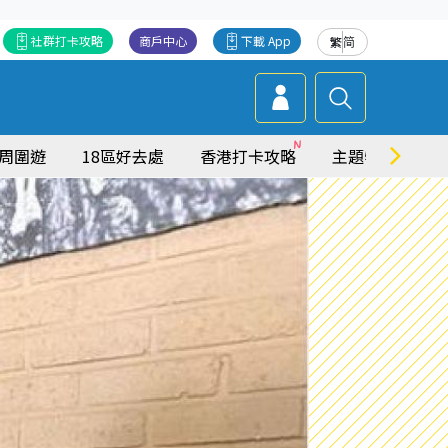
社群打卡攻略
商戶中心
下載 App
繁
简
周圍遊
18區好去處
香港打卡攻略
主題特集