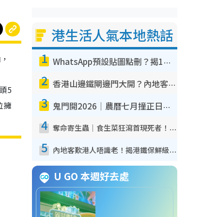
港生活人氣本地熱話
1
論，
WhatsApp預設貼圖點刪？揭1招「反向操作」還原簡潔介面 附3步實測教學
2
香港山邊鐵閘邊門大開？內地客困惑意義何在！網民神回覆：呢種叫法理性防禦
頭5
3
位擁
鬼門開2026｜農曆七月撞正日全食特別邪？專家警告切忌做一事！揭4大禁忌+2招保平安
4
奪命寄生蟲｜食生菜狂瀉首現死者！疫潮惡化錄1.8萬宗病例 揭洗菜3大謬誤
5
內地客歎港人唔識老！揭港鐵保鮮級冷氣 港人求放過：咪投訴
U GO 本週好去處