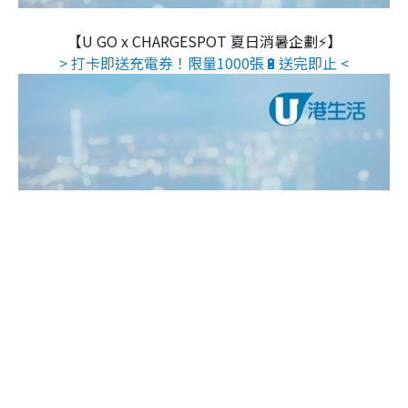
【U GO x CHARGESPOT 夏日消暑企劃⚡】
> 打卡即送充電券！限量1000張🔋送完即止 <