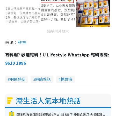
點擊圖片放大
來源：
秒拍
有料爆? 歡迎報料！U Lifestyle WhatsApp 報料專線:
9610 1996
網民熱話
網絡熱話
糖尿病
港生活人氣本地熱話
1
裝修拆鐵閘隨時變賊人目標？網民揭2大關鍵用途：裝新式等於白裝？附新舊鐵閘分別