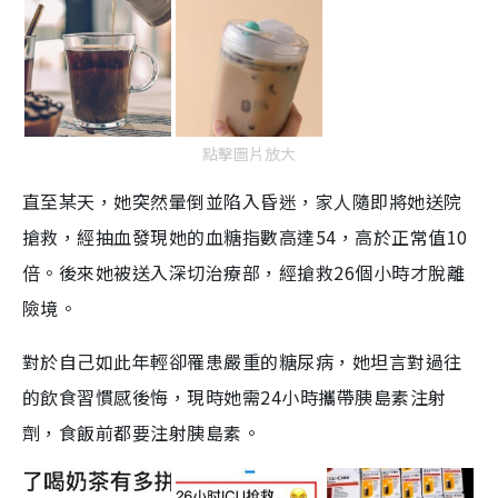
點擊圖片放大
直至某天，她突然暈倒並陷入昏迷，家人隨即將她送院
搶救，經抽血發現她的血糖指數高達54，高於正常值10
倍。後來她被送入深切治療部，經搶救26個小時才脫離
險境。
對於自己如此年輕卻罹患嚴重的糖尿病，她坦言對過往
的飲食習慣感後悔，現時她需24小時攜帶胰島素注射
劑，食飯前都要注射胰島素。