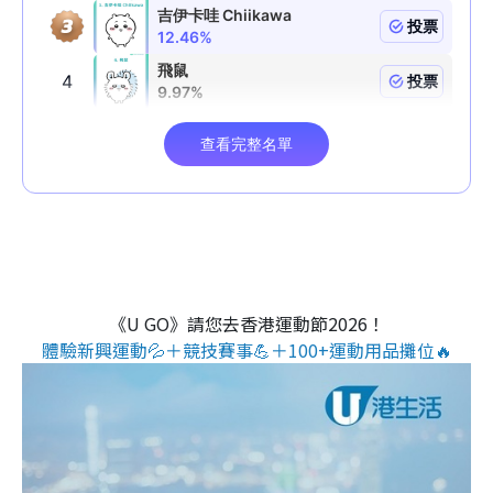
《U GO》請您去香港運動節2026！
體驗新興運動💦＋競技賽事💪＋100+運動用品攤位🔥