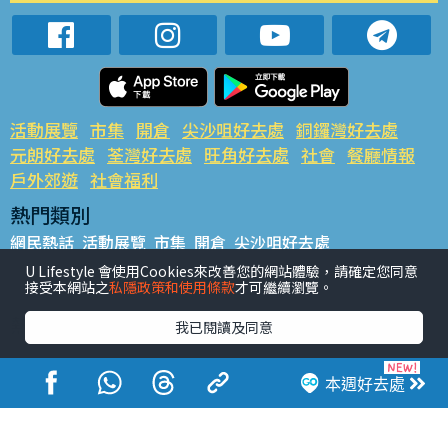
活動展覽
市集
開倉
尖沙咀好去處
銅鑼灣好去處
元朗好去處
荃灣好去處
旺角好去處
社會
餐廳情報
戶外郊遊
社會福利
熱門類別
網民熱話
活動展覽
市集
開倉
尖沙咀好去處
銅鑼灣好去處
元朗好去處
荃灣好去處
旺角好去處
社會
U Lifestyle 會使用Cookies來改善您的網站體驗，請確定您同意
接受本網站之
私隱政策和使用條款
才可繼續瀏覽。
餐廳情報
戶外郊遊
熱門標籤
我已閱讀及同意
#UGO搵好去處
#人氣活動推介
#美食社群熱話
#親子玩樂好去處
#ULifestyle應用程式
#限時搶
本週好去處
#UJetso禮物放送
#ULifestyle商戶中心
#著數
#網絡熱話
香港經濟日報版權所有©2026