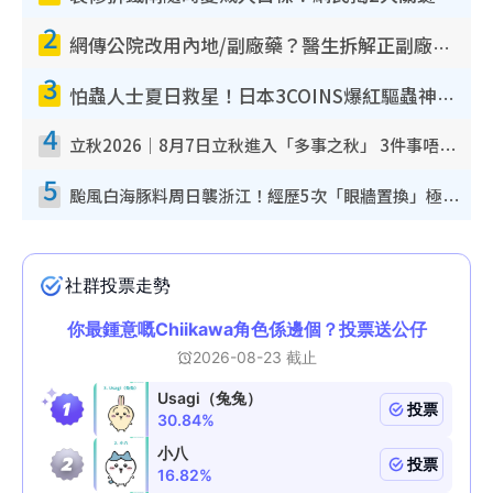
2
網傳公院改用內地/副廠藥？醫生拆解正副廠分別 揭4類人換藥隨時出事
3
怕蟲人士夏日救星！日本3COINS爆紅驅蟲神器$45起 1招「全程免觸碰」輕鬆搞定小強
4
立秋2026｜8月7日立秋進入「多事之秋」 3件事唔做得！專家教6招開運 清枱頭／銀包納氣接好運
5
颱風白海豚料周日襲浙江！經歷5次「眼牆置換」極罕見 成登陸內地最長途颱風