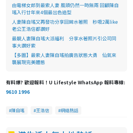
由電梯女郎到最索人妻 風頭仍然一時無兩 回顧陳自
瑤入行廿年來4個最出色造型
人妻陳自瑤又再發功分享回眸水著照 秒吸2萬like
老公王浩信都讚好
最靚人妻陳自瑤大派福利 分享水著照片引公司同
事大讚好索
【多圖】最索人妻陳自瑤拍廣告狀態大勇 仙氣來
襲展現完美體態
有料爆? 歡迎報料！U Lifestyle WhatsApp 報料專線:
9610 1996
陳自瑤
王浩信
網絡熱話