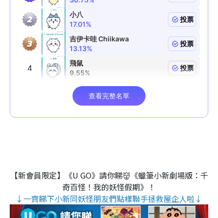
【新會員限定】《U GO》請你睇👹《蠟筆小新劇場版：千
奇百怪！我的妖怪假期》！
↓一齊睇下小新同妖怪朋友們點樣聯手拯救屋企人啦↓