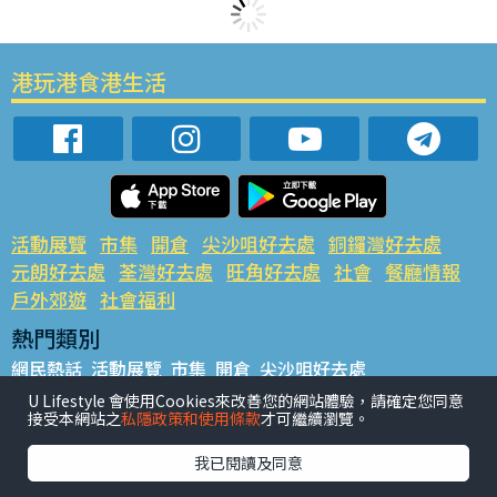
港玩港食港生活
活動展覽
市集
開倉
尖沙咀好去處
銅鑼灣好去處
元朗好去處
荃灣好去處
旺角好去處
社會
餐廳情報
戶外郊遊
社會福利
熱門類別
網民熱話
活動展覽
市集
開倉
尖沙咀好去處
銅鑼灣好去處
元朗好去處
荃灣好去處
旺角好去處
社會
U Lifestyle 會使用Cookies來改善您的網站體驗，請確定您同意
接受本網站之
私隱政策和使用條款
才可繼續瀏覽。
餐廳情報
戶外郊遊
熱門標籤
我已閱讀及同意
#UGO搵好去處
#人氣活動推介
#美食社群熱話