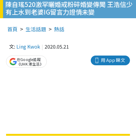
陳自瑤520激罕曬婚戒粉碎婚變傳聞 王浩信少
有上水到老婆IG留言力證情未變
首頁
生活話題
熱話
文:
Ling Kwok
2020.05.21
在Google追蹤
用 App 睇文
《UHK 港生活》