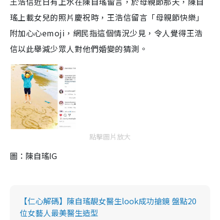
王浩信近日有上水在陳自瑤留言，於母親節那天，陳自
瑤上載女兒的照片慶祝時，王浩信留言「母親節快樂」
附加心心emoji，網民指這個情況少見，令人覺得王浩
信以此舉減少眾人對他們婚變的猜測。
點擊圖片放大
圖：陳自瑤IG
【仁心解碼】陳自瑤靚女醫生look成功搶鏡 盤點20
位女藝人最美醫生造型