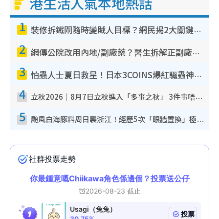
港生活人氣本地熱話
1
裝修拆鐵閘隨時變賊人目標？網民揭2大關鍵用途：裝新式等於白裝？附新舊鐵閘分別
2
網傳公院改用內地/副廠藥？醫生拆解正副廠分別 揭4類人換藥隨時出事
3
怕蟲人士夏日救星！日本3COINS爆紅驅蟲神器$45起 1招「全程免觸碰」輕鬆搞定小強
4
立秋2026｜8月7日立秋進入「多事之秋」 3件事唔做得！專家教6招開運 清枱頭／銀包納氣接好運
5
颱風白海豚料周日襲浙江！經歷5次「眼牆置換」極罕見 成登陸內地最長途颱風