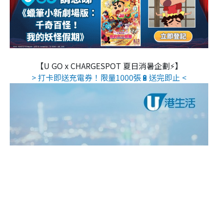
【U GO x CHARGESPOT 夏日消暑企劃⚡】
> 打卡即送充電券！限量1000張🔋送完即止 <