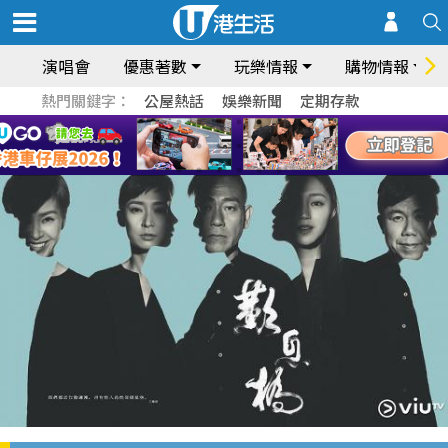
演唱會
優惠著數
玩樂情報
購物情報
熱門關鍵字：
公屋熱話
娛樂新聞
定期存款