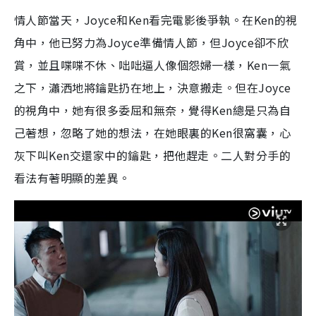
情人節當天，Joyce和Ken看完電影後爭執。在Ken的視
角中，他已努力為Joyce準備情人節，但Joyce卻不欣
賞，並且喋喋不休、咄咄逼人像個怨婦一樣，Ken一氣
之下，瀟洒地將鑰匙扔在地上，決意搬走。但在Joyce
的視角中，她有很多委屈和無奈，覺得Ken總是只為自
己著想，忽略了她的想法，在她眼裏的Ken很窩囊，心
灰下叫Ken交還家中的鑰匙，把他趕走。二人對分手的
看法有著明顯的差異。