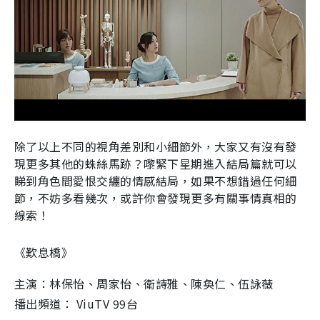
除了以上不同的視角差別和小細節外，大家又有沒有發
現更多其他的蛛絲馬跡？
嚟緊下星期進入結局篇就可以
睇到角色間愛恨交纏的情感結局，
如果不想錯過任何細
節，不妨多看幾次，或許你會發現更多有關事情真相的
線索！
《歎息橋》
主演：
林保怡
、
周家怡
、
衛詩雅、陳奐仁
、伍詠薇
播出頻道： ViuTV 99台