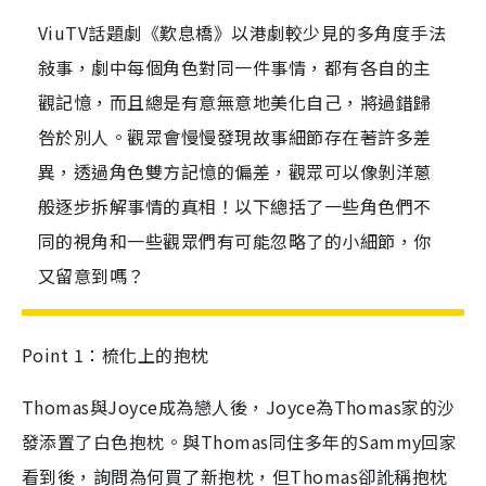
ViuTV話題劇《歎息橋》以港劇較少見的多角度手法
敍事，劇中每個角色對同一件事情，都有各自的主
觀記憶，而且總是有意無意地美化自己，將過錯歸
咎於別人。觀眾會慢慢發現故事細節存在著許多差
異，透過角色雙方記憶的偏差，觀眾可以像剝洋蔥
般逐步拆解事情的真相！以下總括了一些角色們不
同的視角和一些觀眾們有可能忽略了的小細節，你
又留意到嗎？
Point 1：梳化上的抱枕
Thomas與Joyce成為戀人後，Joyce為Thomas家的沙
發添置了白色抱枕。與Thomas同住多年的Sammy回家
看到後，詢問為何買了新抱枕，但Thomas卻訛稱抱枕