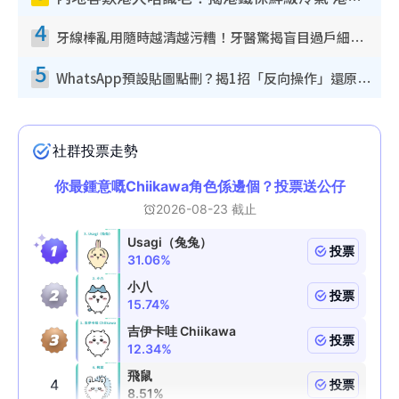
4
牙線棒亂用隨時越清越污糟！牙醫驚揭盲目過戶細菌恐致蛀牙：呢種先係日常真保養
5
WhatsApp預設貼圖點刪？揭1招「反向操作」還原簡潔介面 附3步實測教學