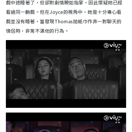
戲中途睡著了，但卻對劇情瞭如指掌，因此懷疑她已經
看過同一齣戲。但在Joyce的視角中，她是十分專心看
戲並沒有睡著，當發現Thomas拋紙巾作弄一對聊天的
情侶時，非常不滿他的行為。