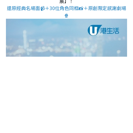
展】！
還原經典名場面📹＋30位角色同框📸＋原創限定感謝劇場
🍿