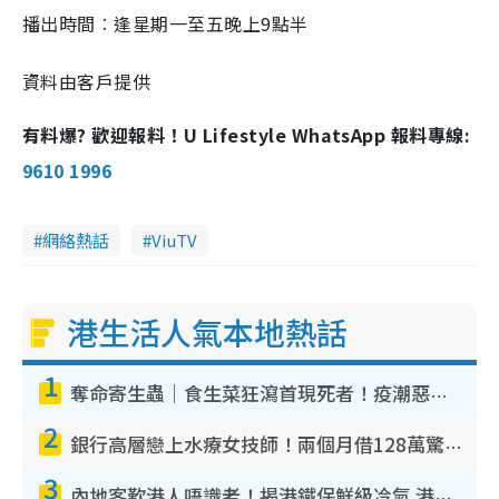
播出
時間
︰逢星期一至五晚上9點半
資料由客戶提供
有料爆? 歡迎報料！U Lifestyle WhatsApp 報料專線:
9610 1996
網絡熱話
ViuTV
港生活人氣本地熱話
1
奪命寄生蟲｜食生菜狂瀉首現死者！疫潮惡化錄1.8萬宗病例 揭洗菜3大謬誤
2
銀行高層戀上水療女技師！兩個月借128萬驚覺「沉船」沉落火海 揭背後疑似邪教操控賣淫
3
內地客歎港人唔識老！揭港鐵保鮮級冷氣 港人求放過：咪投訴