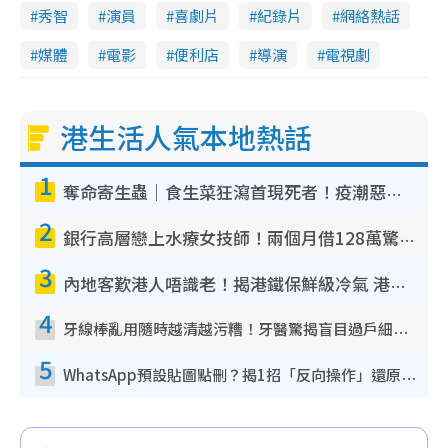
秀智
演員
喜劇片
紀錄片
網絡熱話
媒體
電影
便利店
導演
電視劇
港生活人氣本地熱話
1
奪命寄生蟲｜食生菜狂瀉首現死者！疫潮惡化錄1.8萬宗病例 揭洗菜3大謬誤
2
銀行高層戀上水療女技師！兩個月借128萬驚覺「沉船」沉落火海 揭背後疑似邪教操控賣淫
3
內地客歎港人唔識老！揭港鐵保鮮級冷氣 港人求放過：咪投訴
4
牙線棒亂用隨時越清越污糟！牙醫驚揭盲目過戶細菌恐致蛀牙：呢種先係日常真保養
5
WhatsApp預設貼圖點刪？揭1招「反向操作」還原簡潔介面 附3步實測教學