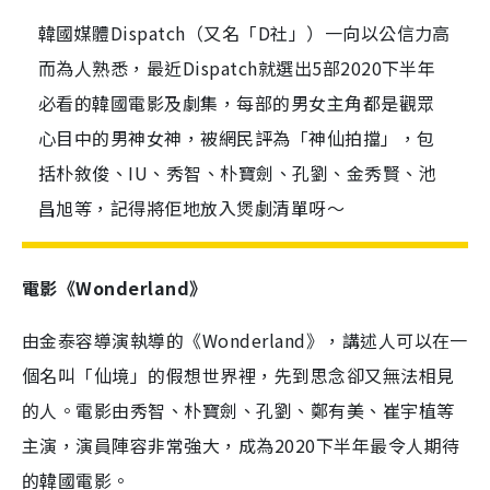
韓國媒體Dispatch（又名「D社」）一向以公信力高
而為人熟悉，最近Dispatch就選出5部2020下半年
必看的韓國電影及劇集，每部的男女主角都是觀眾
心目中的男神女神，被網民評為「神仙拍擋」，包
括朴敘俊、IU、秀智、朴寶劍、孔劉、金秀賢、池
昌旭等，記得將佢地放入煲劇清單呀～
電影《
Wonderland
》
由金泰容導演執導的《
Wonderland
》，講述人可以在一
個名叫「仙境」的假想世界裡，先到思念卻又無法相見
的人。電影由秀智、朴寶劍、孔劉、鄭有美、崔宇植等
主演，演員陣容非常強大，成為
2020
下半年最令人期待
的韓國電影。