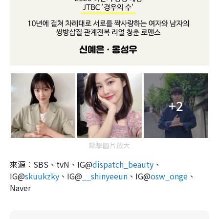
+2
點擊圖片放大
來源︰SBS、tvN、IG@
dispatch_beauty
、
IG@
skuukzky
、IG@
__shinyeeun
、IG@
osw_onge
、
Naver