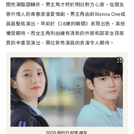
間充滿酸甜轉折，男主角才終於明白對方心意，從朋友
晉升情人的青春浪漫愛情劇。男主角由前
Wanna One
成
員邕聖祐演出，早前於《
18
歲的瞬間》表現出色，演技
備受期待。而女主角則由擁有清新的外貌和鄰家女孩氣
質的辛睿恩演出，兩位新秀演員的表演令人期待。