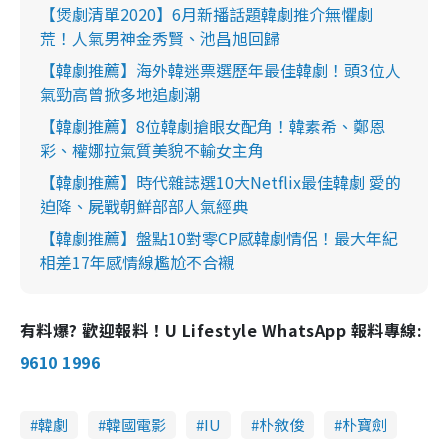
【煲劇清單2020】6月新播話題韓劇推介無懼劇
荒！人氣男神金秀賢、池昌旭回歸
【韓劇推薦】海外韓迷票選歷年最佳韓劇！頭3位人
氣勁高曾掀多地追劇潮
【韓劇推薦】8位韓劇搶眼女配角！韓素希、鄭恩
彩、權娜拉氣質美貌不輸女主角
【韓劇推薦】時代雜誌選10大Netflix最佳韓劇 愛的
迫降、屍戰朝鮮部部人氣經典
【韓劇推薦】盤點10對零CP感韓劇情侶！最大年紀
相差17年感情線尷尬不合襯
有料爆? 歡迎報料！U Lifestyle WhatsApp 報料專線:
9610 1996
韓劇
韓國電影
IU
朴敘俊
朴寶劍