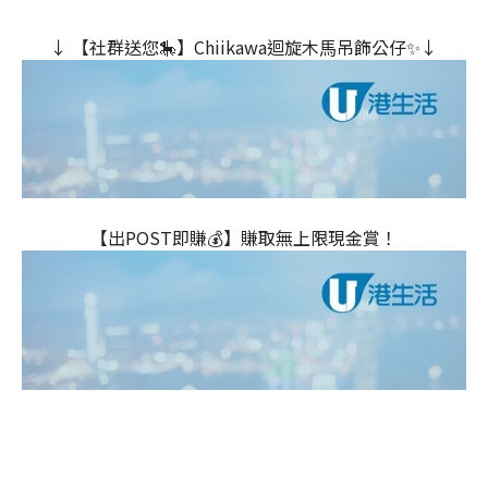
↓ 【社群送您🎠】Chiikawa迴旋木⾺吊飾公仔✨↓
【出POST即賺💰】賺取無上限現金賞！