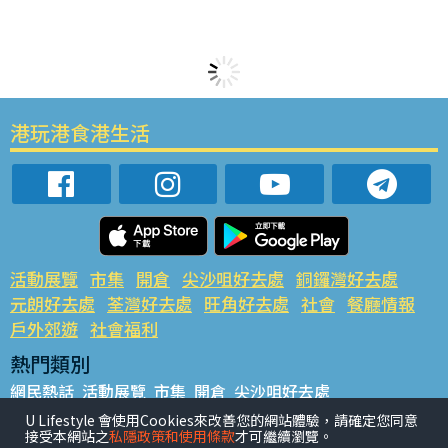
港玩港食港生活
活動展覽
市集
開倉
尖沙咀好去處
銅鑼灣好去處
元朗好去處
荃灣好去處
旺角好去處
社會
餐廳情報
戶外郊遊
社會福利
熱門類別
網民熱話
活動展覽
市集
開倉
尖沙咀好去處
銅鑼灣好去處
元朗好去處
荃灣好去處
旺角好去處
社會
U Lifestyle 會使用Cookies來改善您的網站體驗，請確定您同意
接受本網站之
私隱政策和使用條款
才可繼續瀏覽。
餐廳情報
戶外郊遊