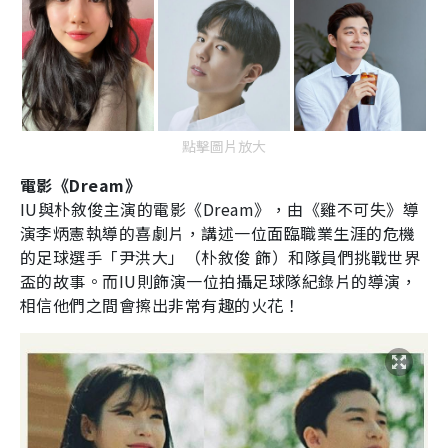
點擊圖片放大
電影《
Dream
》
IU
與朴敘俊主演的電影《
Dream
》，由《雞不可失》導
演李炳憲執導的喜劇片，講述一位面臨職業生涯的危機
的足球選手「尹洪大」（朴敘俊
飾）和隊員們挑戰世界
盃的故事。而
IU
則飾演一位拍攝足球隊紀錄片的導演，
相信他們之間會擦出非常有趣的火花！