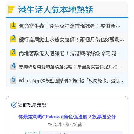
港生活人氣本地熱話
1
奪命寄生蟲｜食生菜狂瀉首現死者！疫潮惡化錄1.8萬宗病例 揭洗菜3大謬誤
2
銀行高層戀上水療女技師！兩個月借128萬驚覺「沉船」沉落火海 揭背後疑似邪教操控賣淫
3
內地客歎港人唔識老！揭港鐵保鮮級冷氣 港人求放過：咪投訴
4
牙線棒亂用隨時越清越污糟！牙醫驚揭盲目過戶細菌恐致蛀牙：呢種先係日常真保養
5
WhatsApp預設貼圖點刪？揭1招「反向操作」還原簡潔介面 附3步實測教學