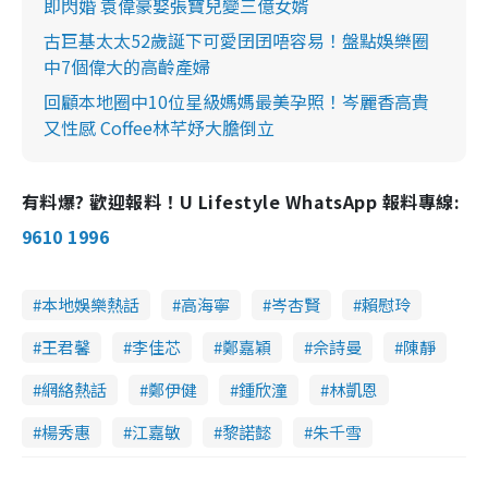
即閃婚 袁偉豪娶張寶兒變三億女婿
古巨基太太52歲誕下可愛囝囝唔容易！盤點娛樂圈
中7個偉大的高齡產婦
回顧本地圈中10位星級媽媽最美孕照！岑麗香高貴
又性感 Coffee林芊妤大膽倒立
有料爆? 歡迎報料！U Lifestyle WhatsApp 報料專線:
9610 1996
本地娛樂熱話
高海寧
岑杏賢
賴慰玲
王君馨
李佳芯
鄭嘉穎
佘詩曼
陳靜
網絡熱話
鄭伊健
鍾欣潼
林凱恩
楊秀惠
江嘉敏
黎諾懿
朱千雪