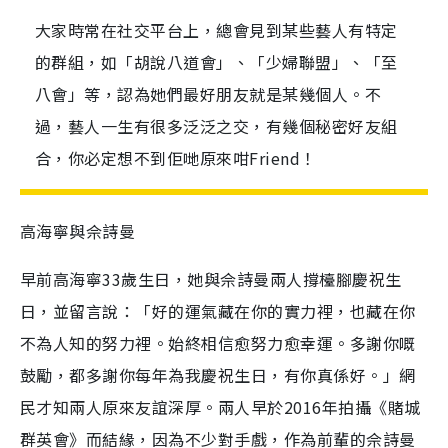
大家時常在社交平台上，總會見到某些藝人有特定
的群組，如「胡說八道會」、「少婦聯盟」、「至
八會」等，認為她們最好朋友就是某幾個人。不
過，藝人一生有很多泛泛之交，有幾個秘密好友組
合，你必定想不到佢哋原來咁Friend！
高海寧與佘詩曼
早前高海寧33歲生日，她與佘詩曼兩人撐檯腳慶祝生
日，並留言說：「好的運氣藏在你的實力裡，也藏在你
不為人知的努力裡。始終相信愈努力愈幸運。多謝你嘅
鼓勵，都多謝你每年為我慶祝生日，有你真係好。」網
民才知兩人原來友誼深厚。兩人早於2016年拍攝《賭城
群英會》而結緣，因為不少對手戲，作為前輩的佘詩曼