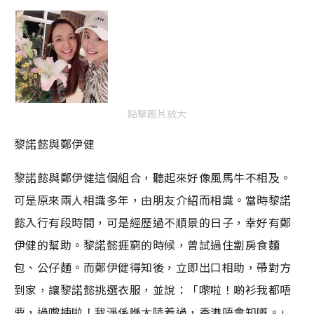
點擊圖片放大
黎諾懿與鄭伊健
黎諾懿與鄭伊健這個組合，聽起來好像風馬牛不相及。
可是原來兩人相識多年，由朋友介紹而相識。當時黎諾
懿入行有段時間，可是經歷過不順景的日子，幸好有鄭
伊健的幫助。黎諾懿捱窮的時候，曾試過住劏房食麵
包、公仔麵。而鄭伊健得知後，立即出口相助，帶對方
到家，讓黎諾懿挑選衣服，並說：「嚟啦！啲衫我都唔
要，過嚟揀啦！我淨係喺大陸着過，香港唔會知嘅。」