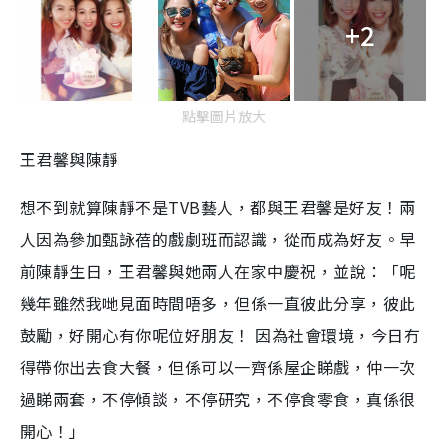
+2
點擊圖片放大
王君馨與陳靜
想不到就算陳靜不是TVB藝人，都與王君馨是好友！兩
人因為參加甄詠蓓的戲劇班而認識，從而成為好友。早
前陳靜生日，王君馨與她兩人在家中慶祝，並說：「呢
幾年雖然我哋見面時間唔多，但係一直彼此分享，彼此
鼓勵，好開心有你呢位好朋友！ 因為社會環境，今日冇
得帶你出去食大餐，但係可以一齊係屋企睇戲，仲一次
過睇兩套，不停傾談，不停研究，不停食零食，真係很
開心！」