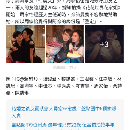
除了高海寧及「七魔女」外，周家怡也是她最好朋友之
一，兩人的友誼超過20年，據知拍攝《花花世界花家姐》
開始。周家怡經歷人生低潮時，佘詩曼義不容辭地幫助
她，所以周家怡覺得與阿佘的緣份是「整定」。
+3
點擊圖片放大
圖：IG@賴慰玲、張韶涵、黎諾懿、王君馨、江嘉敏、林
凱恩、高海寧、李佳芯、楊秀惠、岑杏賢、周家怡、佘詩
曼、陳凱琳
結婚之後反而狀態大勇愈來愈靚！盤點圈中6個索爆
人妻
盤點圈中9位駙馬 最年輕只有22歲 伍富橋拍拖半年