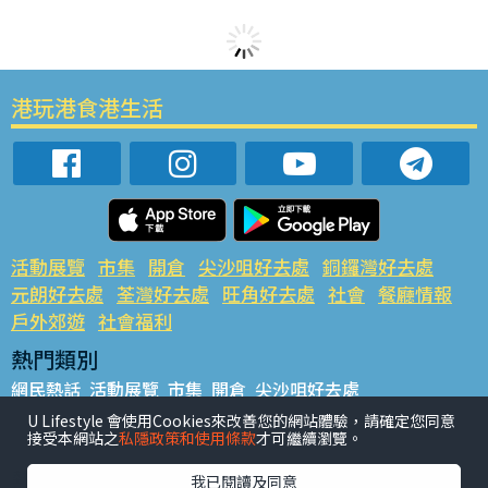
港玩港食港生活
活動展覽
市集
開倉
尖沙咀好去處
銅鑼灣好去處
元朗好去處
荃灣好去處
旺角好去處
社會
餐廳情報
戶外郊遊
社會福利
熱門類別
網民熱話
活動展覽
市集
開倉
尖沙咀好去處
銅鑼灣好去處
元朗好去處
荃灣好去處
旺角好去處
社會
U Lifestyle 會使用Cookies來改善您的網站體驗，請確定您同意
接受本網站之
私隱政策和使用條款
才可繼續瀏覽。
餐廳情報
戶外郊遊
熱門標籤
我已閱讀及同意