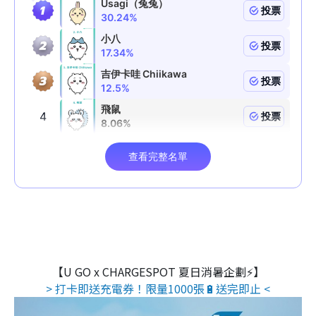
【U GO x CHARGESPOT 夏日消暑企劃⚡】
> 打卡即送充電券！限量1000張🔋送完即止 <