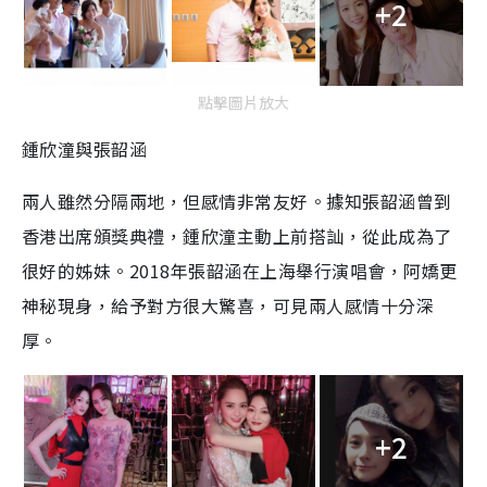
+2
點擊圖片放大
鍾欣潼與張韶涵
兩人雖然分隔兩地，但感情非常友好。據知張韶涵曾到
香港出席頒獎典禮，鍾欣潼主動上前搭訕，從此成為了
很好的姊妹。2018年張韶涵在上海舉行演唱會，阿嬌更
神秘現身，給予對方很大驚喜，可見兩人感情十分深
厚。
+2