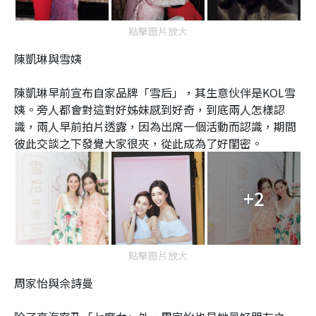
點擊圖片放大
陳凱琳與雪姨
陳凱琳早前宣布自家品牌「雪后」，其生意伙伴是KOL雪
姨。旁人都會對這對好姊妹感到好奇，到底兩人怎樣認
識，兩人早前拍片透露，因為出席一個活動而認識，期間
彼此交談之下發覺大家很夾，從此成為了好閨密。
+2
點擊圖片放大
周家怡與佘詩曼