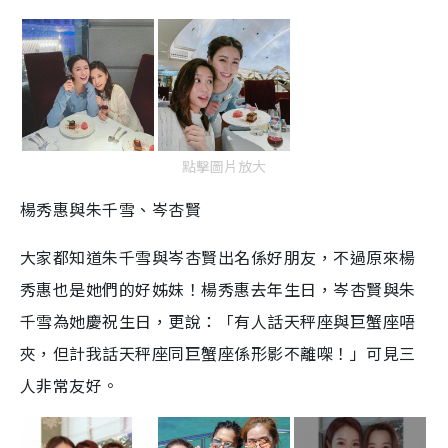
點擊圖片放大
楊秀惠與朱千雪、岑杏賢
大家都知道朱千雪與岑杏賢出名係好朋友，不過原來楊
秀惠也是她們的好姊妹！楊秀惠去年生日，岑杏賢與朱
千雪為她慶祝生日，更說：「有人話天秤座與巨蟹座唔
夾，但計我話天秤座同巨蟹座係形影不離㗎！」可見三
人非常友好。