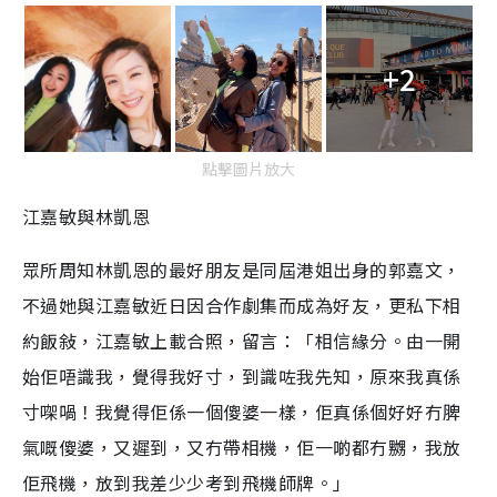
+2
點擊圖片放大
江嘉敏與林凱恩
眾所周知林凱恩的最好朋友是同屆港姐出身的郭嘉文，
不過她與江嘉敏近日因合作劇集而成為好友，更私下相
約飯敍，江嘉敏上載合照，留言：「相信緣分。由一開
始佢唔識我，覺得我好寸，到識咗我先知，原來我真係
寸㗎喎！我覺得佢係一個傻婆一樣，佢真係個好好冇脾
氣嘅傻婆，又遲到，又冇帶相機，佢一啲都冇嬲，我放
佢飛機，放到我差少少考到飛機師牌。」