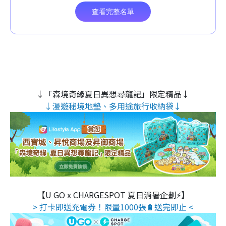
↓「森境奇緣夏日異想尋龍記」限定精品↓
↓漫遊秘境地墊、多用途旅行收納袋↓
【U GO x CHARGESPOT 夏日消暑企劃⚡】
> 打卡即送充電券！限量1000張🔋送完即止 <