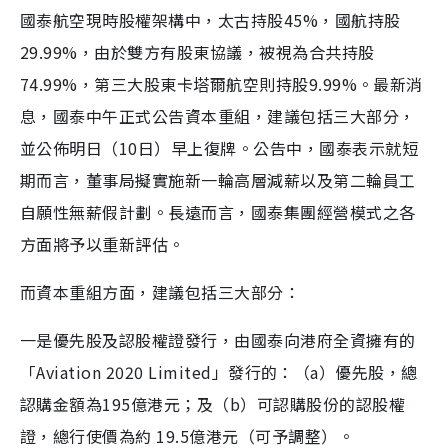
國泰航空現時股權架構中，太古持股45%，國航持股
29.99%，由於雙方有股東協議，被視為合共持股
74.99%，第三大股東卡塔爾航空則持股9.99%。最新消
息，國泰中午正式公告資本重組，建議包括三大部分，
並公佈明日（10日）早上復牌。公告中，國泰表示就短
期而言，董事局擬實施新一輪高層減薪以及第二輪員工
自願性無薪假計劃。長遠而言，國泰集團經營模式之各
方面將予以重新評估。
而資本重組方面，建議包括三大部分：
一是優先股及認股權證發行，由國泰向港府全資擁有的
「Aviation 2020 Limited」發行的：（a）優先股，總
認購金額為195億港元；及（b）可認購股份的認股權
證，總行使價為約 19.5億港元（可予調整）。