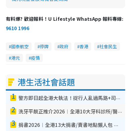
有料爆? 歡迎報料！U Lifestyle WhatsApp 報料專線:
9610 1996
國泰航空
停牌
政府
香港
社會民生
港元
疫情
港生活社會話題
1
警方即日起全港大執法！捉行人亂過馬路+司機不專注駕駛！亂過馬路罰$2000
2
洗牙平靚正推介2026︱全港10大牙科診所/醫院懶人包 夜診至8點/鎮靜潔牙/醫療券適用
3
捐書2026︱全港13大捐書/賣書地點懶人包 二手課本最高$150＋舊書換免費咖啡/戲票