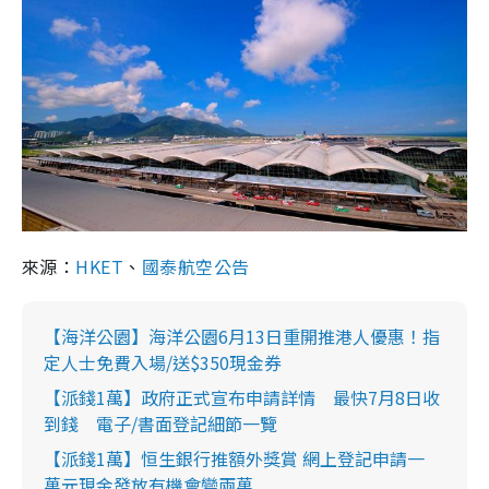
來源：
HKET
、
國泰航空公告
【海洋公園】海洋公園6月13日重開推港人優惠！指
定人士免費入場/送$350現金券
【派錢1萬】政府正式宣布申請詳情 最快7月8日收
到錢 電子/書面登記細節一覽
【派錢1萬】恒生銀行推額外獎賞 網上登記申請一
萬元現金發放有機會變兩萬