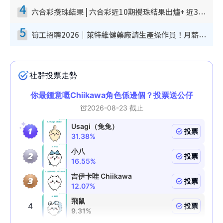
4
六合彩攪珠結果 | 六合彩近10期攪珠結果出爐+ 近30期最旺熱門中獎號碼
5
筍工招聘2026｜萊特維健藥廠請生產操作員！月薪高達$1.7萬 冷氣廠房/五天工作/保證雙糧