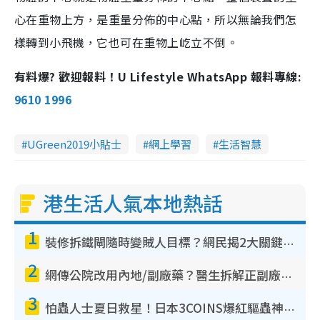
心在重物上方，是重量分佈的中心點，所以無論我們怎
樣轉到小飛機，它也可在重物上屹立不倒。
有料爆? 歡迎報料！U Lifestyle WhatsApp 報料專線:
9610 1996
UGreen2019小貼士
網上學習
生活智慧
港生活人氣本地熱話
1
裝修拆鐵閘隨時變賊人目標？網民揭2大關鍵用途：裝新式等於白裝？附新舊鐵閘分別
2
網傳公院改用內地/副廠藥？醫生拆解正副廠分別 揭4類人換藥隨時出事
3
怕蟲人士夏日救星！日本3COINS爆紅驅蟲神器$45起 1招「全程免觸碰」輕鬆搞定小強