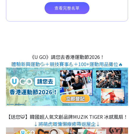
《U GO》請您去香港運動節2026！
體驗新興運動💦＋競技賽事💪＋100+運動用品攤位🔥
【送您🐯】韓國超人氣文創品牌MUZIK TIGER 冰感風扇！
↓將萌虎嘅慵懶療癒帶返屋企↓