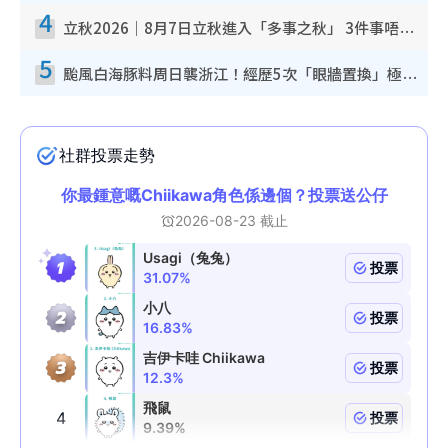
4
立秋2026｜8月7日立秋進入「多事之秋」 3件事唔做得！專家教6招開運 清枱頭／銀包納氣接好運
5
颱風白海豚料周日襲浙江！經歷5次「眼牆置換」極罕見 成登陸內地最長途颱風