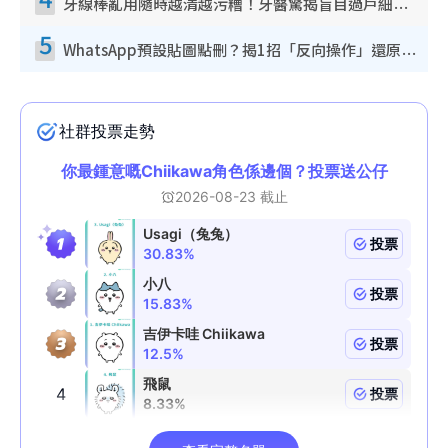
牙線棒亂用隨時越清越污糟！牙醫驚揭盲目過戶細菌恐致蛀牙：呢種先係日常真保養
5
WhatsApp預設貼圖點刪？揭1招「反向操作」還原簡潔介面 附3步實測教學