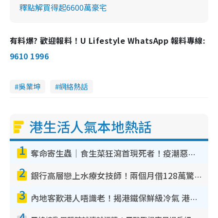
釋點解買得起6600萬豪宅
有料爆? 歡迎報料！U Lifestyle WhatsApp 報料專線:
9610 1996
吳業坤
網絡熱話
港生活人氣本地熱話
1
奪命寄生蟲｜食生菜狂瀉首現死者！疫潮惡化錄1.8萬宗病例 揭洗菜3大謬誤
2
銀行高層戀上水療女技師！兩個月借128萬驚覺「沉船」沉落火海 揭背後疑似邪教操控賣淫
3
內地客歎港人唔識老！揭港鐵保鮮級冷氣 港人求放過：咪投訴
4