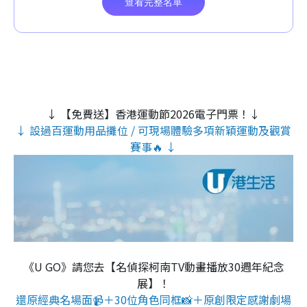
↓ 【免費送】香港運動節2026電子門票！↓
↓ 設過百運動用品攤位 / 可現場體驗多項新穎運動及觀賞
賽事🔥 ↓
《U GO》請您去【名偵探柯南TV動畫播放30週年紀念
展】！
還原經典名場面📹＋30位角色同框📸＋原創限定感謝劇場