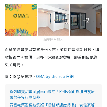
+2
點擊圖片放大
而吳業坤是次以首置身份入市，並採用建築期付款，即
收樓後才開始供，最多可承造9成按揭，即首期最低為
51.8萬元。
圖：IG@吳業坤、
OMA by the sea 官網
與張曦雯甜蜜同居半山豪宅！Kelly混血爆肌男友原
來曾任投行副總裁
買豪宅築愛巢被質疑「啲錢喺邊度得嚟」 袁偉豪解