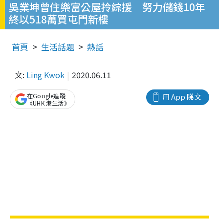
吳業坤曾住樂富公屋拎綜援 努力儲錢10年
終以518萬買屯門新樓
首頁
生活話題
熱話
文:
Ling Kwok
2020.06.11
在Google追蹤
用 App 睇文
《UHK 港生活》