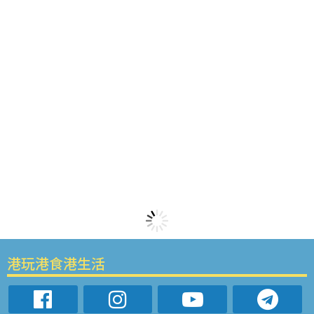
港玩港食港生活