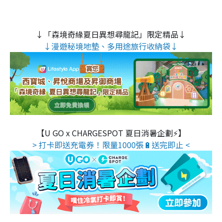
↓「森境奇緣夏日異想尋龍記」限定精品↓
↓漫遊秘境地墊、多用途旅行收納袋↓
【U GO x CHARGESPOT 夏日消暑企劃⚡】
> 打卡即送充電券！限量1000張🔋送完即止 <