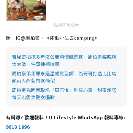
點擊圖片放大
圖：IG@周柏豪、《兩個小生去camping》
曾秘密拍拖多年沒公開戀情感愧疚 周柏豪每晚與
太太做一件事彌補遺憾
周柏豪弟弟原來是星級髮型師 為哥哥打造比比鳥
頭兩人外貌有80%似
周柏豪為囡囡取名「周芯悅」別具心意！甜蜜承諾
每天為愛妻愛女唱歌
有料爆? 歡迎報料！U Lifestyle WhatsApp 報料專線:
9610 1996