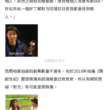
個人，突然之間拍完嗰套戲，唔見嗰個人係會有啲sad，
好似失咗一個好了解對方同埋日日夜夜都會見到嘅
人。」
點擊圖片放大
而周柏豪拍過的劇集數量不算多，他於2018年拍攝《再
創世紀》跟鄧佩儀有感情線要日對夜對，所以有網民懷
疑「對方」有可能是鄧佩儀。