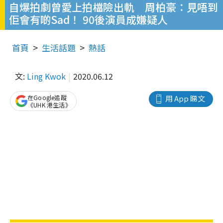
自爆拍劇曾愛上拍檔險出軌 周柏豪：見唔到
佢會有啲Sad！ 90後演員成嫌疑人
首頁
生活話題
熱話
文:
Ling Kwok
2020.06.12
在Google追蹤
用 App 睇文
《UHK 港生活》