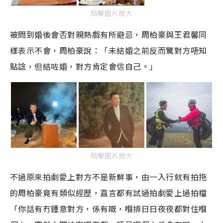
點擊圖片放大
被問到婚後會否對親熱戲有所避忌，周柏豪與王君馨同
樣表示不會，周柏豪說：「未結婚之前反而驚對方唔知
點諗，但結咗婚，對方肯定會信自己。」
點擊圖片放大
不過原來拍劇愛上對方不是新鮮事，由一入行就有拍拖
的周柏豪竟有類似經歷，直言都有試過拍劇愛上過拍檔
「你話有冇鍾意對方，係有嘅，嗰排日日夜夜都對住嗰