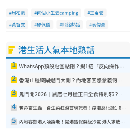
周柏豪
兩個小生去camping
王君馨
黃智雯
鄧佩儀
網絡熱話
袁偉豪
港生活人氣本地熱話
1
WhatsApp預設貼圖點刪？揭1招「反向操作」還原簡潔介面 附3步實測教學
2
香港山邊鐵閘邊門大開？內地客困惑意義何在！網民神回覆：呢種叫法理性防禦
3
鬼門開2026｜農曆七月撞正日全食特別邪？專家警告切忌做一事！揭4大禁忌+2招保平安
4
奪命寄生蟲｜食生菜狂瀉首現死者！疫潮惡化錄1.8萬宗病例 揭洗菜3大謬誤
5
內地客歎港人唔識老！揭港鐵保鮮級冷氣 港人求放過：咪投訴