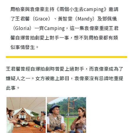
周柏豪與袁偉豪主持《兩個小生去camping》邀請
了王君馨（Grace）、黃智雯（Mandy）及鄧佩儀
（Gloria）一齊Camping，這一集袁偉豪重提王君
馨自爆曾拍劇愛上對手一事，想不到周柏豪都有類
似事情發生。
王君馨曾經自爆拍劇時曾愛上過對手，而袁偉豪成為了
嫌疑人之一。女方被邀上節目，袁偉豪沒有忌諱地重提
此事。