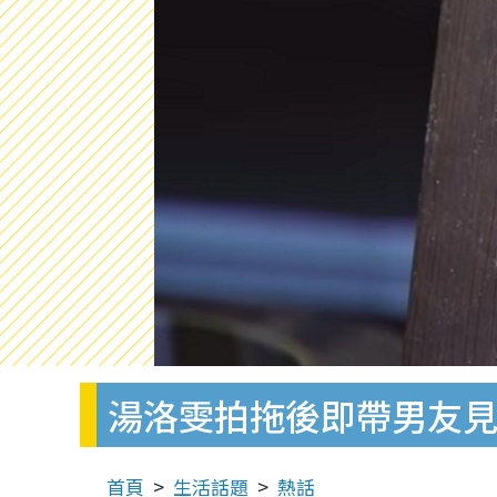
湯洛雯拍拖後即帶男友見
首頁
生活話題
熱話