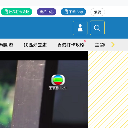
社群打卡攻略
商戶中心
下載 App
繁
简
周圍遊
18區好去處
香港打卡攻略
主題特集