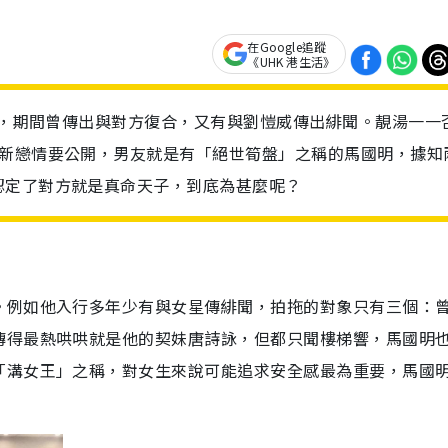
在Google追蹤
《UHK 港生活》
手後，期間曾傳出與對方復合，又有與劉愷威傳出緋聞。靚湯一一
有新戀情要公開，男友就是有「絕世筍盤」之稱的馬國明，據知
認定了對方就是真命天子，到底為甚麼呢？
。例如他入行多年少有與女星傳緋聞，拍拖的對象只有三個：
傳得最熱哄哄就是他的契妹唐詩詠，但都只聞樓梯響，馬國明
「溝女王」之稱，對女生來說可能追求安全感最為重要，馬國