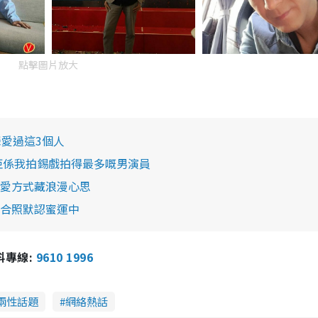
點擊圖片放大
愛過這3個人
佢係我拍錫戲拍得最多嘅男演員
愛方式藏浪漫心思
仔合照默認蜜運中
報料專線:
9610 1996
兩性話題
網絡熱話