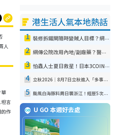
港生活人氣本地熱話
1
否
裝修拆鐵閘隨時變賊人目標？網民揭2大關鍵用途：裝新式等於白裝？附新舊鐵閘分別
兩人
2
網傳公院改用內地/副廠藥？醫生拆解正副廠分別 揭4類人換藥隨時出事
3
怕蟲人士夏日救星！日本3COINS爆紅驅蟲神器$45起 1招「全程免觸碰」輕鬆搞定小強
4
立秋2026｜8月7日立秋進入「多事之秋」 3件事唔做得！專家教6招開運 清枱頭／銀包納氣接好運
5
曾華
颱風白海豚料周日襲浙江！經歷5次「眼牆置換」極罕見 成登陸內地最長途颱風
也坦言
U GO 本週好去處
明的作