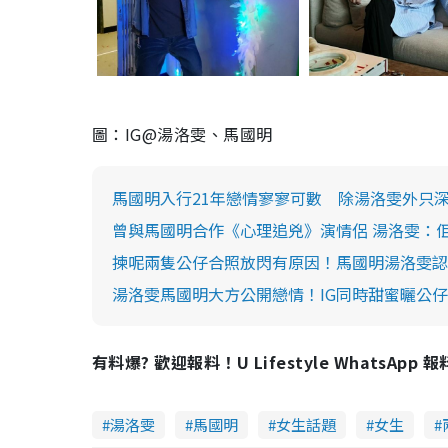
圖：IG@湯洛雯、馬國明
馬國明入行21年戀情寥寥可數 除湯洛雯外只深
曾與馬國明合作《心理追兇》演情侶 湯洛雯：
揀呢兩隻公仔合照放閃有原因！馬國明湯洛雯認
湯洛雯馬國明大方公開戀情！IG同時甜蜜曬公
有料爆? 歡迎報料！U Lifestyle WhatsApp 
湯洛雯
馬國明
女生話題
女生