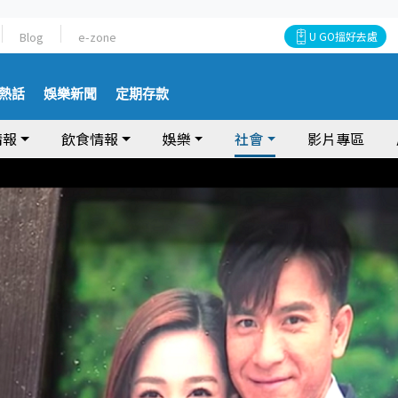
Blog
e-zone
U GO搵好去處
熱話
娛樂新聞
定期存款
情報
飲食情報
娛樂
社會
影片專區