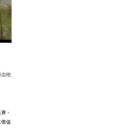
顯出他
花費，
其價值