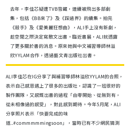
去年，李佳芯疑遭TVB雪藏，連續被飛出多部劇
集，包括《BB來了》及《踩過界》的續集。拍完
《殺手》及《愛美麗狂想曲》，ALI手上沒有新劇，
趁空閒之際決定寫散文出書。臨近書展，ALI就透露
了更多關於書的消息。原來她與中文補習導師林溢
欣YYLAM合作，透過藝文青出版社出書。
ALI李佳芯在IG分享了與補習導師林溢欣YYLAM的合照，
表示自己感恩遇上了很多的出版社，認識了一班很好的
製作團隊，又感慨出書的過程「由零開始、從無到有，
從未相像過的感受」，對此感到期待。今年5月尾，ALI
分享照片表示「快要完成的味
道..#commmmmingsoon」，當時已有不少網民猜測