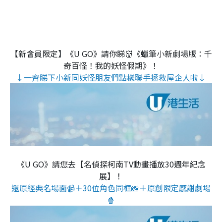
【新會員限定】《U GO》請你睇👹《蠟筆小新劇場版：千
奇百怪！我的妖怪假期》！
↓一齊睇下小新同妖怪朋友們點樣聯手拯救屋企人啦↓
《U GO》請您去【名偵探柯南TV動畫播放30週年紀念
展】！
還原經典名場面📹＋30位角色同框📸＋原創限定感謝劇場
🍿