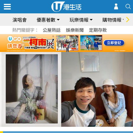
演唱會
優惠著數
玩樂情報
購物情報
熱門關鍵字：
公屋熱話
娛樂新聞
定期存款