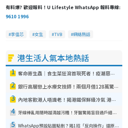
有料爆? 歡迎報料！U Lifestyle WhatsApp 報料專線:
9610 1996
李佳芯
女生
TVB
網絡熱話
港生活人氣本地熱話
1
奪命寄生蟲｜食生菜狂瀉首現死者！疫潮惡化錄1.8萬宗病例 揭洗菜3大謬誤
2
銀行高層戀上水療女技師！兩個月借128萬驚覺「沉船」沉落火海 揭背後疑似邪教操控賣淫
3
內地客歎港人唔識老！揭港鐵保鮮級冷氣 港人求放過：咪投訴
4
牙線棒亂用隨時越清越污糟！牙醫驚揭盲目過戶細菌恐致蛀牙：呢種先係日常真保養
5
WhatsApp預設貼圖點刪？揭1招「反向操作」還原簡潔介面 附3步實測教學