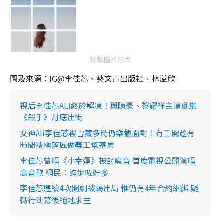
點擊圖片放大
圖及來源：IG@李佳芯、藝文青出版社、林溢欣
視后李佳芯ALI終於解凍！與陳豪、黎耀祥主演劇集
《殺手》月底出街
女神Ali李佳芯被雪藏多時仍樂觀面對！冇工開趁有
時間積極落區做義工幫基層
李佳芯曾唱《小幸運》被封魔音 首度電視公開演唱
高音歌 網民：進步咗好多
李佳芯連續4次開劇被踢出局 惟仍有4年合約綑綁 疑
轉行到幕後絕地求生