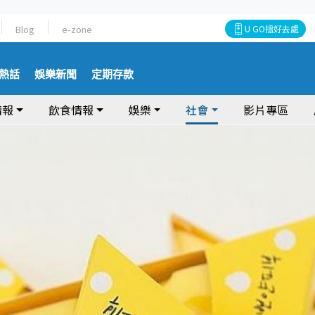
Blog
e-zone
U GO搵好去處
熱話
娛樂新聞
定期存款
情報
飲食情報
娛樂
社會
影片專區