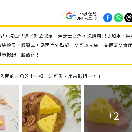
在Google追蹤
《UHK 港生活》
洗面皂，洗面皂除了外型似足一舊芝士之外，洗臉時只要加水再用
拉絲效果，超逼真！洗面皂外型靚，又可以拉絲，有得玩又實
媒體掀起一股熱潮！
通片入面的三角芝士一樣，好可愛，用來影相一流！
+2