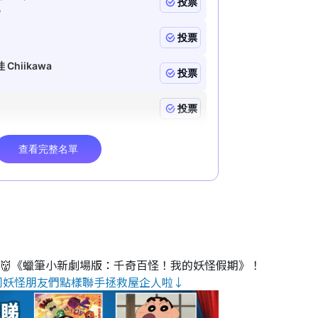
睇👹《蠟筆小新劇場版：千奇百怪！我的妖怪假期》！
同妖怪朋友們點樣聯手拯救屋企人啦↓