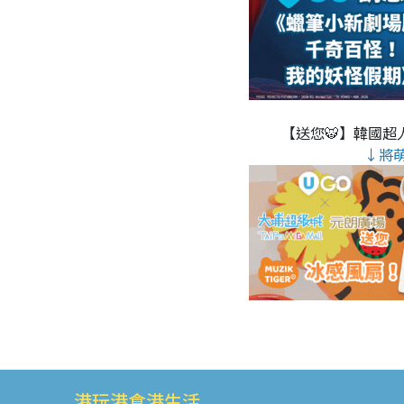
【送您🐯】韓國超人
↓將
港玩港食港生活