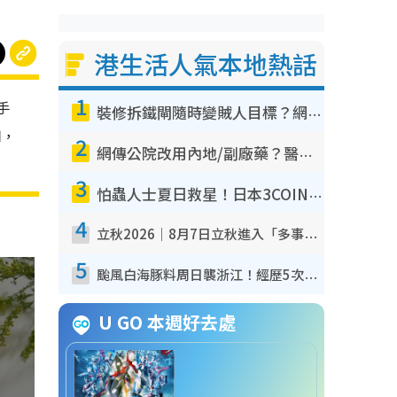
港生活人氣本地熱話
1
手
裝修拆鐵閘隨時變賊人目標？網民揭2大關鍵用途：裝新式等於白裝？附新舊鐵閘分別
用，
2
網傳公院改用內地/副廠藥？醫生拆解正副廠分別 揭4類人換藥隨時出事
3
怕蟲人士夏日救星！日本3COINS爆紅驅蟲神器$45起 1招「全程免觸碰」輕鬆搞定小強
4
立秋2026｜8月7日立秋進入「多事之秋」 3件事唔做得！專家教6招開運 清枱頭／銀包納氣接好運
5
颱風白海豚料周日襲浙江！經歷5次「眼牆置換」極罕見 成登陸內地最長途颱風
U GO 本週好去處