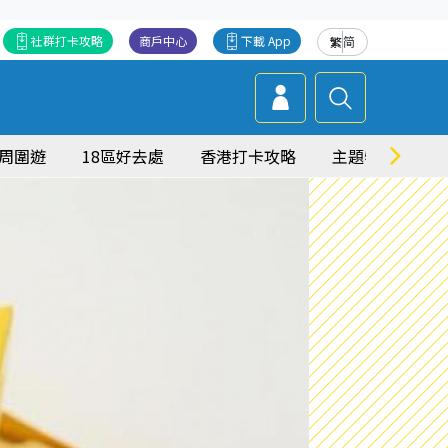
社群打卡攻略
商戶中心
下載 App
繁
简
周圍遊
18區好去處
香港打卡攻略
主題特集