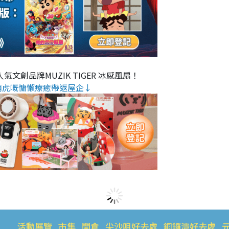
氣文創品牌MUZIK TIGER 冰感風扇！
萌虎嘅慵懶療癒帶返屋企↓
活動展覽
市集
開倉
尖沙咀好去處
銅鑼灣好去處