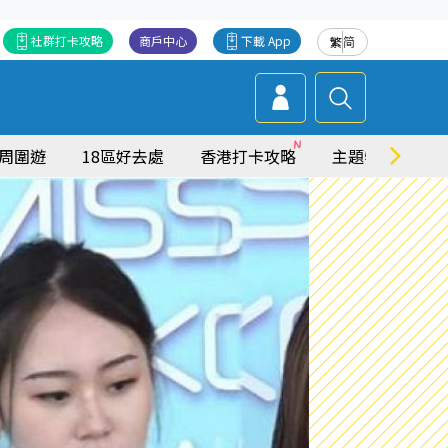
社群打卡攻略
商戶中心
下載 App
繁
简
周圍遊
18區好去處
香港打卡攻略
主題特集