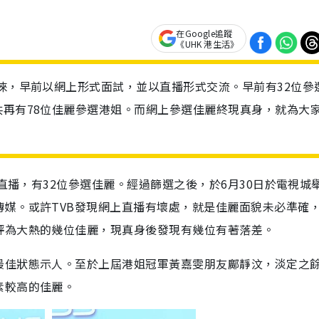
在Google追蹤
《UHK 港生活》
招徠，早前以網上形式面試，並以直播形式交流。早前有32位參
共再有78位佳麗參選港姐。而網上參選佳麗終現真身，就為大
式直播，有32位參選佳麗。經過篩選之後，於6月30日於電視城
媒。或許TVB發現網上直播有壞處，就是佳麗面貌未必準確
評為大熱的幾位佳麗，現真身後發現有幾位有著落差。
最佳狀態示人。至於上屆港姐冠軍黃嘉雯朋友鄺靜汶，淡定之
素較高的佳麗。