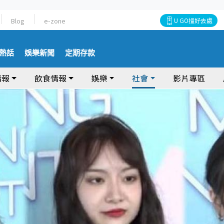
Blog
e-zone
U GO搵好去處
熱話
娛樂新聞
定期存款
情報
飲食情報
娛樂
社會
影片專區