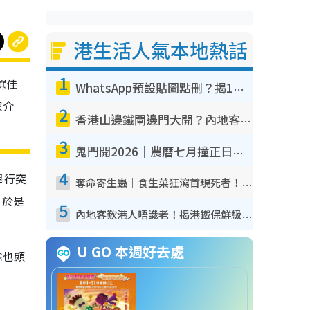
港生活人氣本地熱話
1
選佳
WhatsApp預設貼圖點刪？揭1招「反向操作」還原簡潔介面 附3步實測教學
家介
2
香港山邊鐵閘邊門大開？內地客困惑意義何在！網民神回覆：呢種叫法理性防禦
3
鬼門開2026｜農曆七月撞正日全食特別邪？專家警告切忌做一事！揭4大禁忌+2招保平安
4
舉行突
奪命寄生蟲｜食生菜狂瀉首現死者！疫潮惡化錄1.8萬宗病例 揭洗菜3大謬誤
，於是
5
內地客歎港人唔識老！揭港鐵保鮮級冷氣 港人求放過：咪投訴
U GO 本週好去處
餘也頗