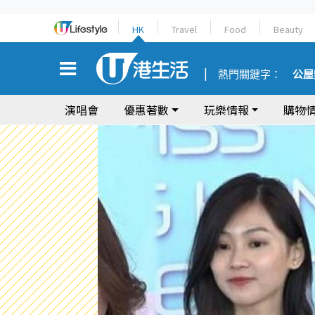
HK
Travel
Food
Beauty
熱門關鍵字：
公屋
演唱會
優惠著數
玩樂情報
購物