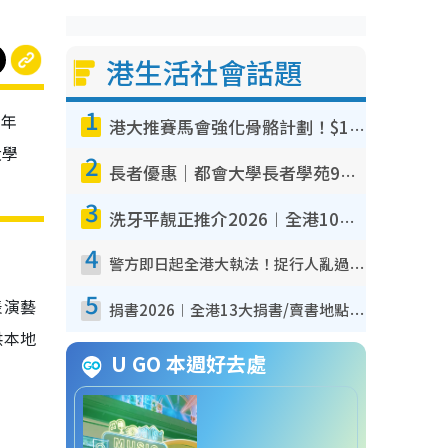
港生活社會話題
1
學年
港大推賽馬會強化骨骼計劃！$100骨質密度X光檢查 完成免費運動訓練送超市禮券！附參加資格
大學
2
長者優惠｜都會大學長者學苑9月免費課程！多媒體/微電影創作/網絡安全 附報名方法教學
3
洗牙平靚正推介2026︱全港10大牙科診所/醫院懶人包 夜診至8點/鎮靜潔牙/醫療券適用
4
警方即日起全港大執法！捉行人亂過馬路+司機不專注駕駛！亂過馬路罰$2000
5
表演藝
捐書2026︱全港13大捐書/賣書地點懶人包 二手課本最高$150＋舊書換免費咖啡/戲票
供本地
U GO 本週好去處