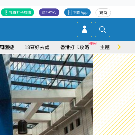
社群打卡攻略
商戶中心
下載 App
繁
简
周圍遊
18區好去處
香港打卡攻略
主題特集