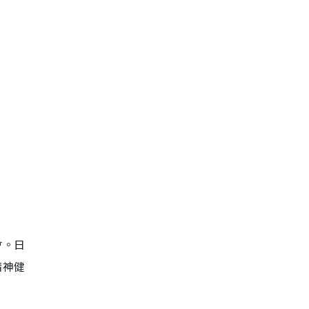
會。日
精神健