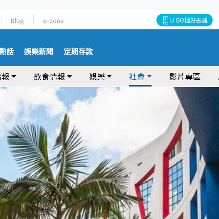
Blog
e-zone
U GO搵好去處
熱話
娛樂新聞
定期存款
情報
飲食情報
娛樂
社會
影片專區