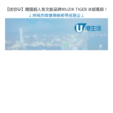
【送您🐯】韓國超人氣文創品牌MUZIK TIGER 冰感風扇！
↓將萌虎嘅慵懶療癒帶返屋企↓