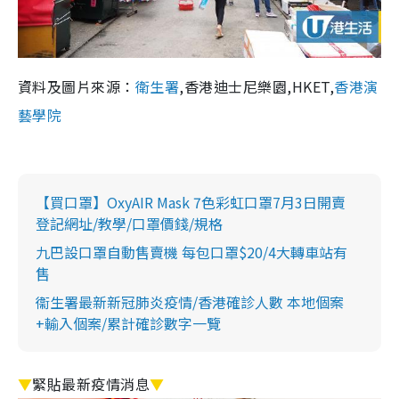
資料及圖片來源：
衛生署
,香港迪士尼樂園,HKET,
香港演
藝學院
【買口罩】OxyAIR Mask 7色彩虹口罩7月3日開賣
登記網址/教學/口罩價錢/規格
九巴設口罩自動售賣機 每包口罩$20/4大轉車站有
售
衞生署最新新冠肺炎疫情/香港確診人數 本地個案
+輸入個案/累計確診數字一覽
▼
緊貼最新疫情消息
▼