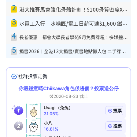
2
港大推賽馬會強化骨骼計劃！$100骨質密度X光檢查 完成免費運動訓練送超市禮券！附參加資格
3
水電工入行︱水喉匠/電工日薪可達$1,600 鐵飯碗職業難被AI取代！附薪酬參考＋入行考牌途徑
4
長者優惠｜都會大學長者學苑9月免費課程！多媒體/微電影創作/網絡安全 附報名方法教學
5
捐書2026︱全港13大捐書/賣書地點懶人包 二手課本最高$150＋舊書換免費咖啡/戲票