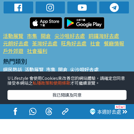
活動展覽
市集
開倉
尖沙咀好去處
銅鑼灣好去處
元朗好去處
荃灣好去處
旺角好去處
社會
餐廳情報
戶外郊遊
社會福利
熱門類別
網民熱話
活動展覽
市集
開倉
尖沙咀好去處
銅鑼灣好去處
元朗好去處
荃灣好去處
旺角好去處
社會
U Lifestyle 會使用Cookies來改善您的網站體驗，請確定您同意
接受本網站之
私隱政策和使用條款
才可繼續瀏覽。
餐廳情報
戶外郊遊
熱門標籤
我已閱讀及同意
#UGO搵好去處
#人氣活動推介
#美食社群熱話
#親子玩樂好去處
#ULifestyle應用程式
#限時搶
本週好去處
#UJetso禮物放送
#ULifestyle商戶中心
#著數
#網絡熱話
香港經濟日報版權所有©2026