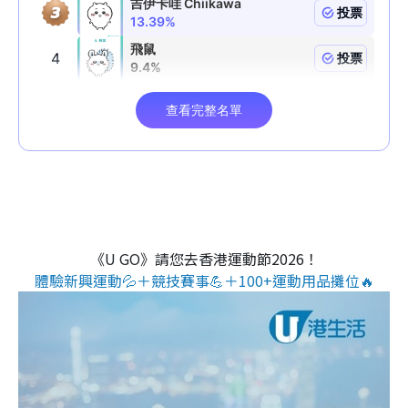
《U GO》請您去香港運動節2026！
體驗新興運動💦＋競技賽事💪＋100+運動用品攤位🔥