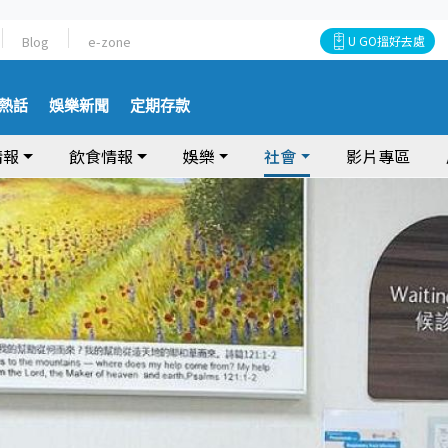
Blog
e-zone
U GO搵好去處
熱話
娛樂新聞
定期存款
情報
飲食情報
娛樂
社會
影片專區