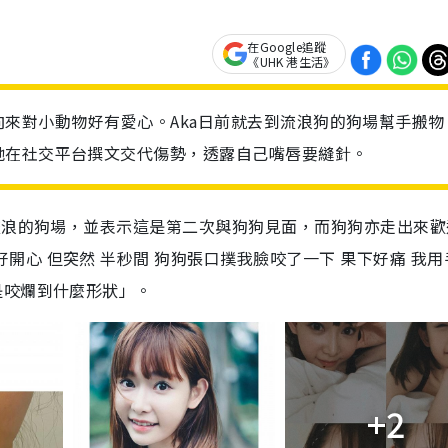
在Google追蹤
《UHK 港生活》
慧珊，向來對小動物好有愛心。Aka日前就去到流浪狗的狗場幫手搬物
她在社交平台撰文交代傷勢，透露自己嘴唇要縫針。
流浪的狗場，並表示這是第二次與狗狗見面，而狗狗亦走出來歡
好開心
但突然
半秒間
狗狗張口撲我臉咬了一下
果下好痛
我用
是咬爛到什麼形狀」。
+2