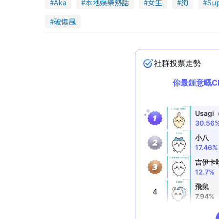
Aka
本地娛樂熱話
女生
狗
Sup
破傷風