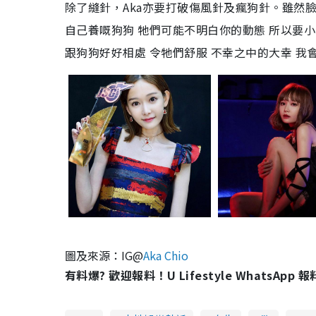
除了縫針，Aka亦要打破傷風針及瘋狗針。雖然
自己養嘅狗狗
牠們可能不明白你的動態
所以要小
跟狗狗好好相處
令牠們舒服
不幸之中的大幸
我
圖及來源：IG@
Aka Chio
有料爆? 歡迎報料！U Lifestyle WhatsApp 