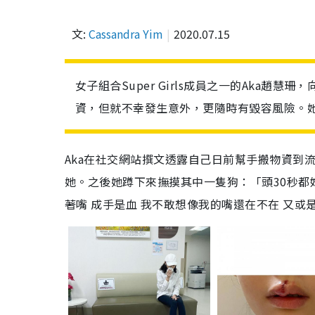
文:
Cassandra Yim
2020.07.15
女子組合Super Girls成員之一的Aka趙
資，但就不幸發生意外，更隨時有毀容風險。
Aka在社交網站撰文透露自己日前幫手搬物資到
她。之後她蹲下來撫摸其中一隻狗：「頭
30
秒都
著嘴
成手是血
我不敢想像我的嘴還在不在
又或