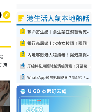
港生活人氣本地熱話
1
奪命寄生蟲｜食生菜狂瀉首現死者！疫潮惡化錄1.8萬宗病例 揭洗菜3大謬誤
2
銀行高層戀上水療女技師！兩個月借128萬驚覺「沉船」沉落火海 揭背後疑似邪教操控賣淫
3
內地客歎港人唔識老！揭港鐵保鮮級冷氣 港人求放過：咪投訴
迎
4
手掩
牙線棒亂用隨時越清越污糟！牙醫驚揭盲目過戶細菌恐致蛀牙：呢種先係日常真保養
5
WhatsApp預設貼圖點刪？揭1招「反向操作」還原簡潔介面 附3步實測教學
U GO 本週好去處