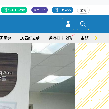
社群打卡攻略
商戶中心
下載 App
繁
简
周圍遊
18區好去處
香港打卡攻略
主題特集