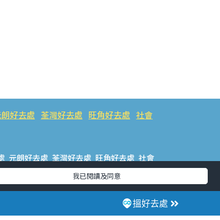
元朗好去處
荃灣好去處
旺角好去處
社會
處
元朗好去處
荃灣好去處
旺角好去處
社會
我已閱讀及同意
樂好去處
#ULifestyle應用程式
#限時搶
搵好去處
話