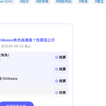
er Girls
組合
趙慧珊
網絡熱話
傷風
醫生