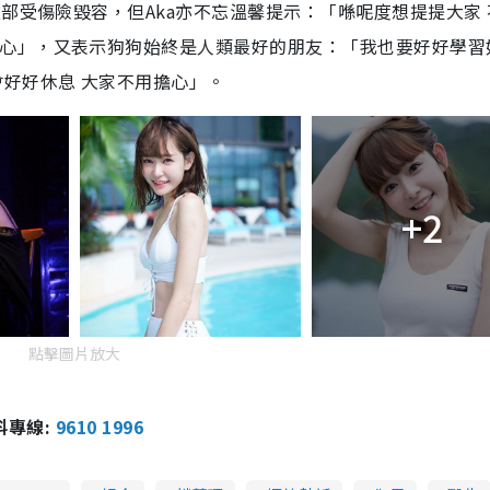
臉部受傷險毀容，但Aka亦不忘溫馨提示：「喺呢度想提提大家
心」，又表示狗狗始終是人類最好的朋友：「我也要好好學習
會好好休息
大家不用擔心」。
+2
點擊圖片放大
報料專線:
9610 1996