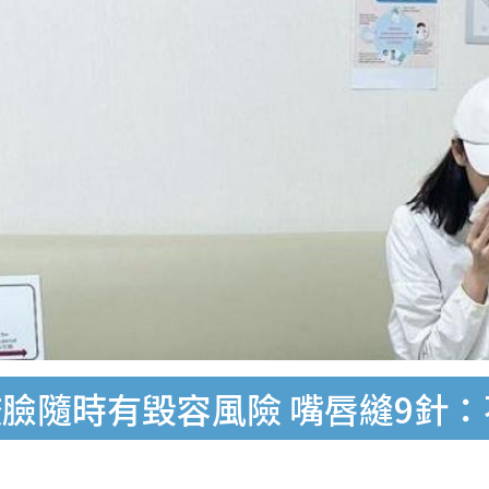
ls畀狗咬臉隨時有毀容風險 嘴唇縫