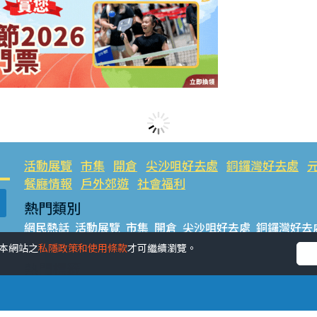
活動展覽
市集
開倉
尖沙咀好去處
銅鑼灣好去處
餐廳情報
戶外郊遊
社會福利
熱門類別
網民熱話
活動展覽
市集
開倉
尖沙咀好去處
銅鑼灣好去
餐廳情報
戶外郊遊
受本網站之
私隱政策和使用條款
才可繼續瀏覽。
熱門標籤
#UGO搵好去處
#人氣活動推介
#美食社群熱話
#親子玩
#UJetso禮物放送
#ULifestyle商戶中心
#著數
#網絡熱