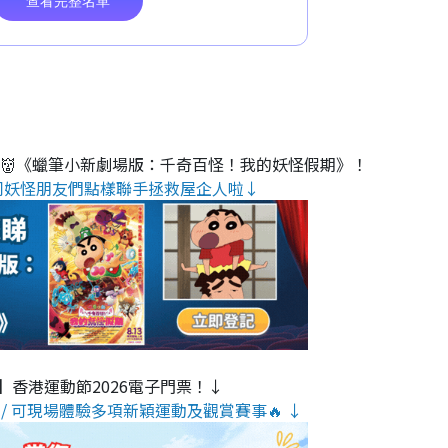
睇👹《蠟筆小新劇場版：千奇百怪！我的妖怪假期》！
同妖怪朋友們點樣聯手拯救屋企人啦↓
】香港運動節2026電子門票！↓
/ 可現場體驗多項新穎運動及觀賞賽事🔥 ↓