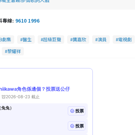
爆喊全靠睇慘情歌詞入戲
報料專線:
9610 1996
VB劇集
醫生
超級巨聲
龔嘉欣
演員
電視劇
黎耀祥