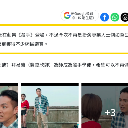
在Google追蹤
《UHK 港生活》
近在劇集《殺手》登場，不過今次不再是扮演專業人士例如醫
出更獲得不少網民讚賞。
程飾）拜易蘭（龔嘉欣飾）為師成為殺手學徒，希望可以不再
+3