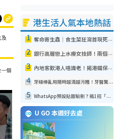
港生活人氣本地熱話
1
生及
奪命寄生蟲｜食生菜狂瀉首現死者！疫潮惡化錄1.8萬宗病例 揭洗菜3大謬誤
2
銀行高層戀上水療女技師！兩個月借128萬驚覺「沉船」沉落火海 揭背後疑似邪教操控賣淫
3
內地客歎港人唔識老！揭港鐵保鮮級冷氣 港人求放過：咪投訴
做一個
4
牙線棒亂用隨時越清越污糟！牙醫驚揭盲目過戶細菌恐致蛀牙：呢種先係日常真保養
5
WhatsApp預設貼圖點刪？揭1招「反向操作」還原簡潔介面 附3步實測教學
U GO 本週好去處