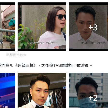
+3
點擊圖片放大
歌而參加《超級巨聲》，之後被
TVB
羅致旗下做演員。
+2