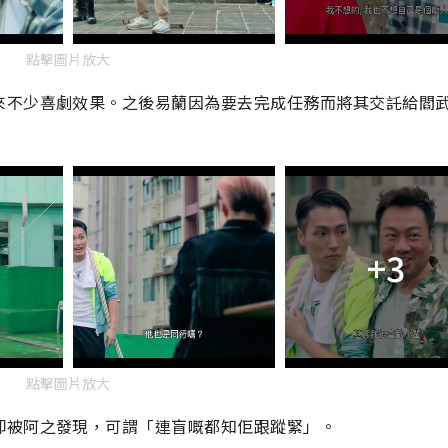
點擊圖片放大
來不少喜劇效果。之後易蘭因為要去完成任務而將其交託給閻
+3
點擊圖片放大
卻被阿之發現，可謂「連盲嘅都知佢跟蹤緊」。