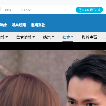
Blog
e-zone
U GO搵好去處
熱話
娛樂新聞
定期存款
情報
飲食情報
娛樂
社會
影片專區