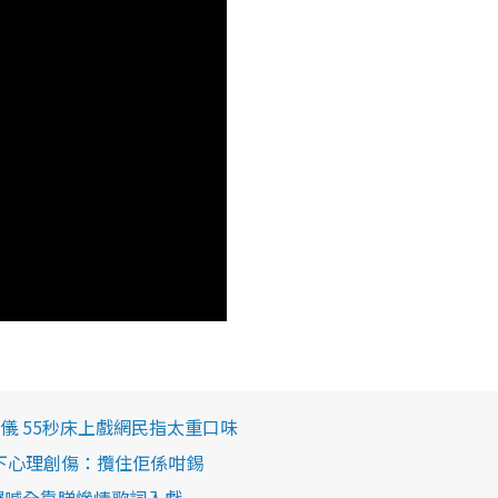
儀 55秒床上戲網民指太重口味
留下心理創傷：攬住佢係咁錫