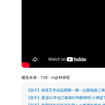
圖及來源：TVB、IG@林景程
【殺手】綠葉王李成昌硬闖一樓一企圖強姦江美
【殺手】重溫Ali李佳芯螢幕初吻獻楊明 大爆