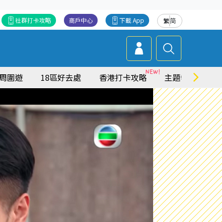
社群打卡攻略
商戶中心
下載 App
繁
简
周圍遊
18區好去處
香港打卡攻略
主題特集