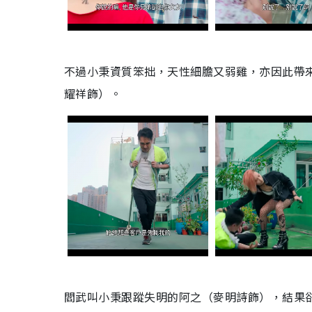
不過小秉資質笨拙，天性細膽又弱雞，亦因此帶
耀祥飾）。
閻武叫小秉跟蹤失明的阿之（麥明詩飾），結果