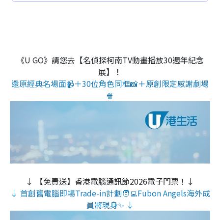
《U GO》請您去【名偵探柯南TV動畫播放30週年紀念
展】！
還原經典名場面📹＋30位角色同框📸＋原創限定感謝劇場
🍿
↓ 【免費送】香港電腦通訊節2026電子門票！↓
↓ 首創舊電腦即場Trade-in計劃🧑‍💻Fubon Angels海外成
員將現身✨ ↓