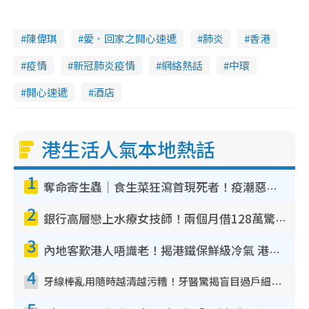
陳偉琪
愛．回家之開心速遞
肺炎
香港
疫情
新冠肺炎疫情
網絡熱話
中環
開心速遞
酒店
港生活人氣本地熱話
1
奪命寄生蟲｜食生菜狂瀉首現死者！疫潮惡化錄1.8萬宗病例 揭洗菜3大謬誤
2
銀行高層戀上水療女技師！兩個月借128萬驚覺「沉船」沉落火海 揭背後疑似邪教操控賣淫
3
內地客歎港人唔識老！揭港鐵保鮮級冷氣 港人求放過：咪投訴
4
牙線棒亂用隨時越清越污糟！牙醫驚揭盲目過戶細菌恐致蛀牙：呢種先係日常真保養
5