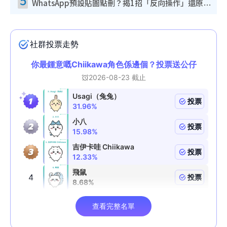
WhatsApp預設貼圖點刪？揭1招「反向操作」還原簡潔介面 附3步實測教學