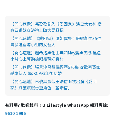
【開心速遞】馮盈盈亂入《愛回家》演島大女神 變
身四眼妹穿浴袍上陣大耍冧招
【開心速遞】《愛回家》港姐雲集！細數劇中35位
曾參選香港小姐的女藝人
【開心速遞】趙希洛黑化由無知May變黑天鵝 黑色
小背心上陣勁搶眼盡現好身材
【開心速遞】張景淳呂慧儀經歷676集 從歡喜冤家
變準新人 龔水CP兩年後結婚
【開心速遞】林俊其激似王浩信 N次出演《愛回
家》終獲演戲份重角色「藍浩信」
有料爆? 歡迎報料！U Lifestyle WhatsApp 報料專線:
9610 1996