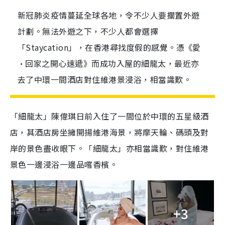
新冠肺炎疫情蔓延全球各地，令不少人要擱置外遊
計劃。無法外遊之下，不少人都會選擇
「Staycation」，在香港尋找度假的感覺。憑《愛
·回家之開心速遞》而成功入屋的細龍太，最近亦
去了中環一間酒店對住維港景浸浴，相當識歎。
「細龍太」陳偉琪日前入住了一間位於中環的五星級酒
店，其酒店房坐擁開揚維港海景，將摩天輪、碼頭及對
岸的景色盡收眼下。「細龍太」亦相當識歎，對住維港
景色一邊浸浴一邊品嚐香檳。
+3