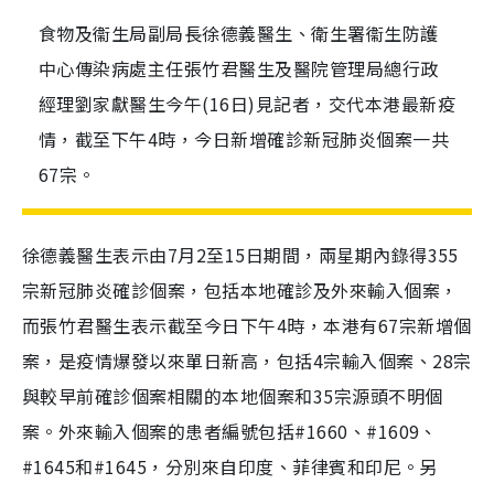
食物及衞生局副局長徐德義醫生、衛生署衞生防護
中心傳染病處主任張竹君醫生及醫院管理局總行政
經理劉家獻醫生今午(16日)見記者，交代本港最新疫
情，截至下午4時，今日新增確診新冠肺炎個案一共
67宗。
徐德義醫生表示由7月2至15日期間，兩星期內錄得355
宗新冠肺炎確診個案，包括本地確診及外來輸入個案，
而張竹君醫生表示截至今日下午
4
時，本港有
67
宗新增個
案，是疫情爆發以來單日新高，包括
4
宗輸入個案、
28
宗
與較早前確診個案相關的本地個案和
35
宗源頭不明個
案。外來輸入個案的患者編號包括#1660、#1609、
#1645和#1645，分別來自印度、菲律賓和印尼。另