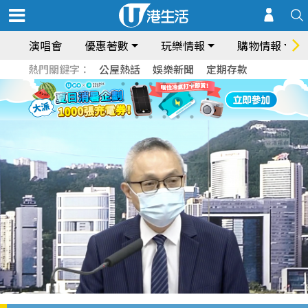
演唱會
優惠著數
玩樂情報
購物情報
熱門關鍵字：
公屋熱話
娛樂新聞
定期存款