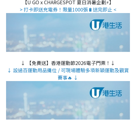
【U GO x CHARGESPOT 夏日消暑企劃⚡】
> 打卡即送充電券！限量1000張🔋送完即止 <
↓ 【免費送】香港運動節2026電子門票！↓
↓ 設過百運動用品攤位 / 可現場體驗多項新穎運動及觀賞
賽事🔥 ↓