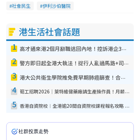
社會民生
伊利沙伯醫院
港生活社會話題
1
高才通來港2個月辭職逃回內地！控訴港企3宗罪 歎微管理極窒息
2
警方即日起全港大執法！捉行人亂過馬路+司機不專注駕駛！亂過馬路罰$2000
3
港大公共衞生學院推免費早期肺癌篩查！合資格人士將獲全額資助定期血液化驗／電腦斷層掃描／風險評估
4
筍工招聘2026｜萊特維健藥廠請生產操作員！月薪高達$1.7萬 冷氣廠房/五天工作/保證雙糧
5
香港自資院校︱全港逾20間自資院校課程報名攻略 留位費可退/申請日期/報名連結