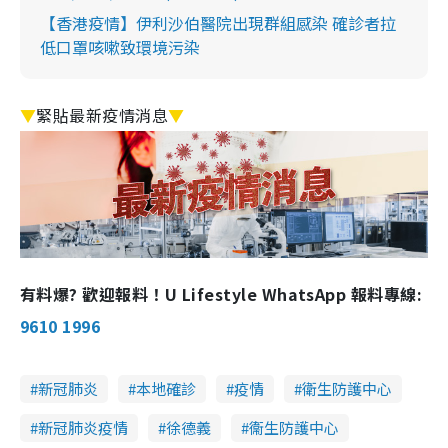
【香港疫情】伊利沙伯醫院出現群組感染 確診者拉
低口罩咳嗽致環境污染
▼
緊貼最新疫情消息
▼
有料爆? 歡迎報料！U Lifestyle WhatsApp 報料專線:
9610 1996
新冠肺炎
本地確診
疫情
衛生防護中心
新冠肺炎疫情
徐德義
衞生防護中心