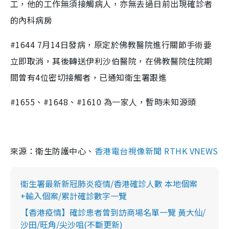
工，他的工作無須接觸病人，亦無去過日前出現確診者
的內科病房
#1644 7月14日發病，原定於佛教醫院進行關節手術要
立即取消，其後轉送伊利沙伯醫院，在佛教醫院住院期
間曾有4位密切接觸者，已通知衛生署跟進
#1655、#1648、#1610 為一家人，暫時未知源頭
來源：衛生防護中心、
香港電台視像新聞 RTHK VNEWS
衞生署最新新冠肺炎疫情/香港確診人數 本地個案
+輸入個案/累計確診數字一覽
【香港疫情】確診患者曾到訪商場名單一覽 黃大仙/
沙田/旺角/尖沙咀(不斷更新)