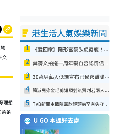
港生活人氣娛樂新聞
1
智慧
《愛回家》隱形富豪臥虎藏龍！盤點12位財氣逼人的有錢藝人：呢位靚女3億身家唔憂做
E文
2
葉蒨文拍拖一周年親自否認情侶關係？！被質疑感情造假竟稱GM「普通同事」
3
30歲男藝人低調宣布已秘密離巢！人氣急跌變失蹤人口︰「這幾年過得並不容易」
4
簡淑兒染金毛剪短頭髮氣質判若兩人！嚇壞老公麥大力都認唔出：「你做咩事？」
5
得理想
TVB新聞主播陳嘉欣鏡頭前罕有失守！遭林超英一句說話突襲嚇親當場大笑
幫弟弟
U GO 本週好去處