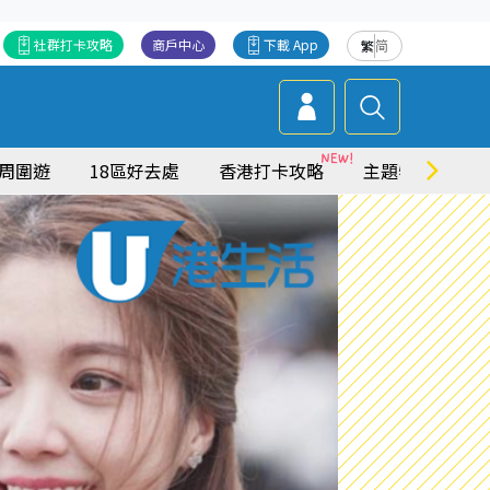
社群打卡攻略
商戶中心
下載 App
繁
简
周圍遊
18區好去處
香港打卡攻略
主題特集