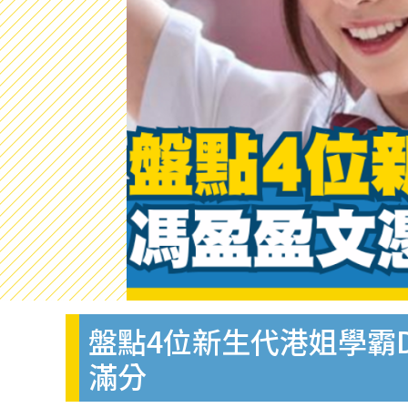
盤點4位新生代港姐學霸
滿分