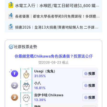
3
水電工入行︱水喉匠/電工日薪可達$1,600 鐵飯碗職業難被AI取代！附薪酬參考＋入行考牌途徑
4
長者優惠｜都會大學長者學苑9月免費課程！多媒體/微電影創作/網絡安全 附報名方法教學
5
捐書2026︱全港13大捐書/賣書地點懶人包 二手課本最高$150＋舊書換免費咖啡/戲票