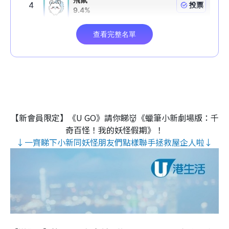
【新會員限定】《U GO》請你睇👹《蠟筆小新劇場版：千
奇百怪！我的妖怪假期》！
↓一齊睇下小新同妖怪朋友們點樣聯手拯救屋企人啦↓