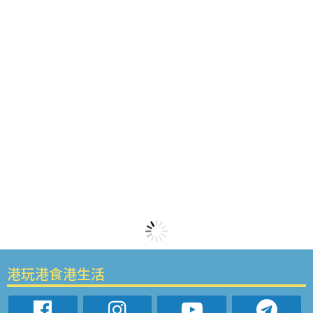
港玩港食港生活