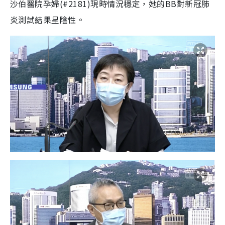
沙伯醫院孕婦(
#2181
)現時情況穩定，她的
BB
對新冠肺
炎測試結果呈陰性。