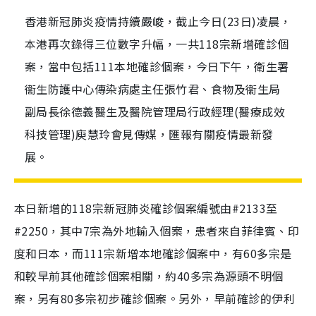
香港新冠肺炎疫情持續嚴峻，截止今日(23日)凌晨，
本港再次錄得三位數字升幅，一共118宗新增確診個
案，當中包括111本地確診個案，今日下午，衛生署
衞生防護中心傳染病處主任張竹君、食物及衞生局
副局長徐德義醫生及醫院管理局行政經理(醫療成效
科技管理)庾慧玲會見傳媒，匯報有關疫情最新發
展。
本日新增的
118
宗新冠肺炎確診個案編號由
#2133
至
#2250
，其中
7
宗為外地輸入個案，患者來自菲律賓、印
度和日本，而
111
宗新增本地確診個案中，有
60
多宗是
和較早前其他確診個案相關，約40多宗為源頭不明個
案，另有80多宗初步確診個案。另外，早前確診的伊利