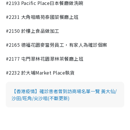
#2193 Pacific Place
日本餐廳做洗碗
#2231
大角咀晴苑泰國菜餐廳上班
#2150
於樓上食品做加工
#2165
德福花園麥當勞員工，有家人為確診個案
#2177
屯門翠林花園翠林茶餐廳上班
#2232 於
大埔
Market Place
執貨
【香港疫情】確診患者曾到訪商場名單一覽 黃大仙/
沙田/旺角/尖沙咀(不斷更新)