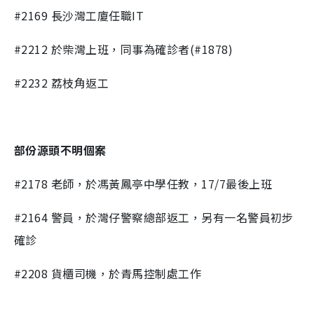
#2169
長沙灣工廈任職
IT
#2212 於
柴灣上班，同事為確診者(#1878)
#2232
荔枝角返工
部份源頭不明個案
#2178
老師，於馮黃鳳亭中學任教，
17/7
最後上班
#2164
警員，於灣仔警察總部返工，另有一名警員初步
確診
#2208
貨櫃司機，於青馬控制處工作