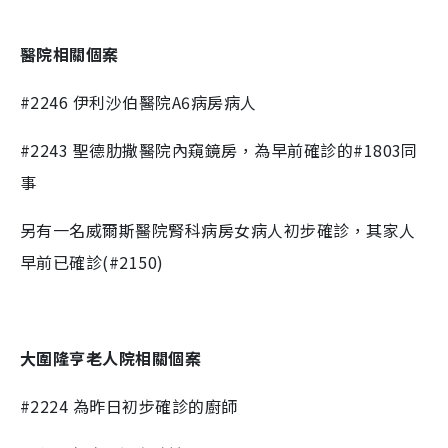
醫院相關個案
#2246
伊利沙伯醫院
A6
病房病人
#2243
聖德肋撒醫院內窺鏡房，為早前確診的
#1803
同
事
另有一名威爾斯醫院腎科病房女病人初步確診，其家人
早前已確診(#2150)
大圍隆亨老人院相關個案
#2224 為昨日初步確診的廚師