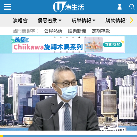
演唱會
優惠著數
玩樂情報
購物情報
熱門關鍵字：
公屋熱話
娛樂新聞
定期存款