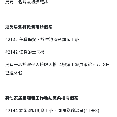
另有一名院友初步確診
運房局派樽檢測確診個案
#2135 任職
保安，於牛池灣彩輝邨上班
#2142
任職的士司機
另有一名於灣仔入境處大樓
14
樓返工職員確診，
7
月
8
日
已經休假
其他家居接觸和工作地點感染相關個案
#2144 於
柴灣印刷廠上班，同事為確診者(#1988)