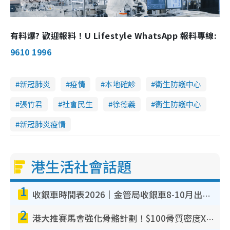
有料爆? 歡迎報料！U Lifestyle WhatsApp 報料專線:
9610 1996
新冠肺炎
疫情
本地確診
衛生防護中心
張竹君
社會民生
徐德義
衞生防護中心
新冠肺炎疫情
港生活社會話題
1
收銀車時間表2026｜金管局收銀車8-10月出沒地點+時間！無須手續費！硬幣免費轉現鈔或增值至八達通
2
港大推賽馬會強化骨骼計劃！$100骨質密度X光檢查 完成免費運動訓練送超市禮券！附參加資格