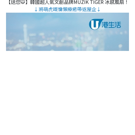
【送您🐯】韓國超人氣文創品牌MUZIK TIGER 冰感風扇！
↓將萌虎嘅慵懶療癒帶返屋企↓