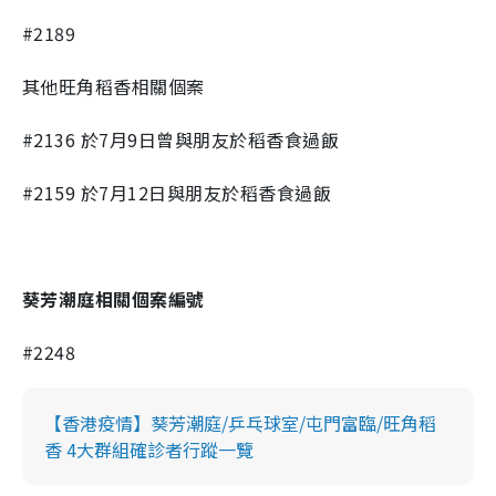
#2189
其他旺角稻香相關個案
#2136
於
7
月
9
日曾與朋友於稻香食過飯
#2159
於
7
月
12
日與朋友
於稻香食過飯
葵芳潮庭相關個案編號
#2248
【香港疫情】葵芳潮庭/乒乓球室/屯門富臨/旺角稻
香 4大群組確診者行蹤一覽