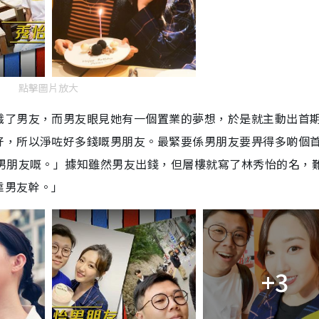
點擊圖片放大
識了男友，而男友眼見她有一個置業的夢想，於是就主動出首
好，所以淨咗好多錢嘅男朋友。最緊要係男朋友要畀得多啲個
係男朋友嘅。」據知雖然男友出錢，但層樓就寫了林秀怡的名，
靠男友幹。」
+3