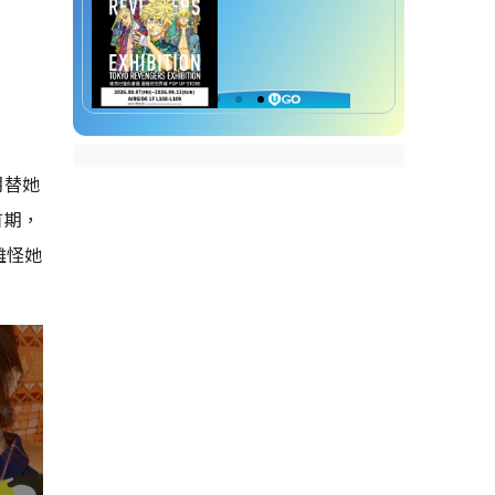
期替她
首期，
難怪她