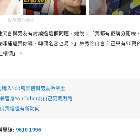
點擊圖片放大
她笑言與男友有討論過這個問題，她說：「我都有佢講分開咗
咗咪補返畀你囉，轉個名容乜易。」林秀怡自言自己只有50萬
上樓價」。
到購入500萬新樓與男友做業主
晉身YouTuber為自己另闢財路
作自我增值有新動向
報料專線:
9610 1996