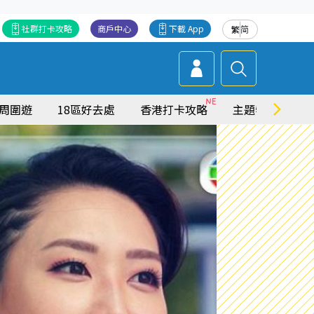
社群打卡攻略
商戶中心
下載 App
繁
简
周圍遊
18區好去處
香港打卡攻略
主題特集