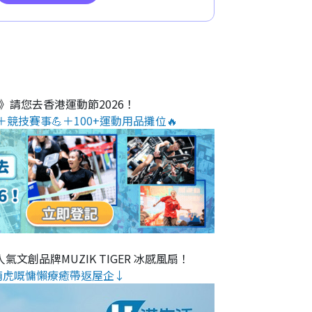
O》請您去香港運動節2026！
＋競技賽事💪＋100+運動用品攤位🔥
氣文創品牌MUZIK TIGER 冰感風扇！
萌虎嘅慵懶療癒帶返屋企↓