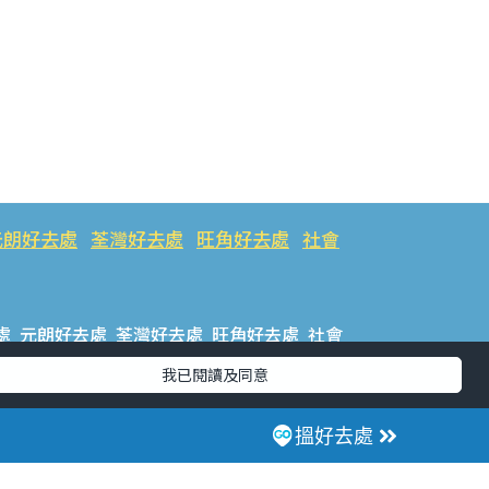
元朗好去處
荃灣好去處
旺角好去處
社會
處
元朗好去處
荃灣好去處
旺角好去處
社會
我已閱讀及同意
樂好去處
#ULifestyle應用程式
#限時搶
搵好去處
話