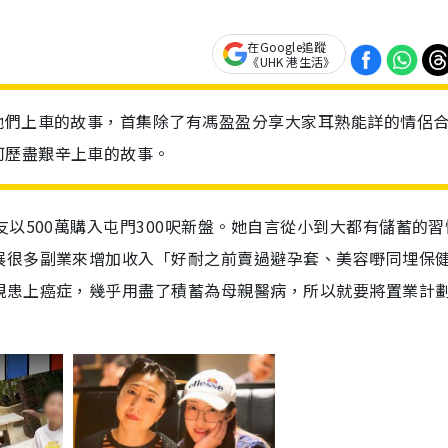
在Google追蹤
《UHK 港生活》
他們上車的故事，首集除了有馮盈盈分享大家耳熟能詳的情侶
何歷盡艱辛上車的故事。
以500萬購入屯門300呎新盤。她自言從小到大都有儲蓄的習
展很多副業來增加收入「好耐之前賣過避孕套、美容嘢同埋保
親患上癌症，幾乎用盡了積蓄為母親醫病，所以就要將置業計