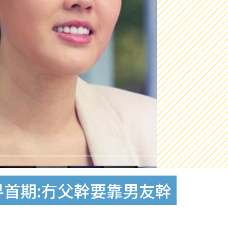
首期:冇父幹要靠男友幹