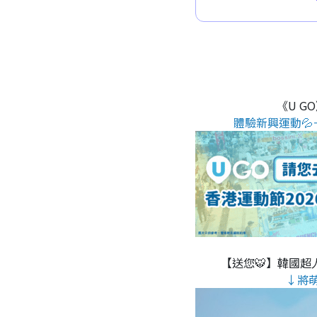
《U G
體驗新興運動💦
【送您🐯】韓國超人
↓將