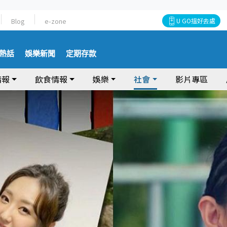
Blog
e-zone
U GO搵好去處
熱話
娛樂新聞
定期存款
情報
飲食情報
娛樂
社會
影片專區