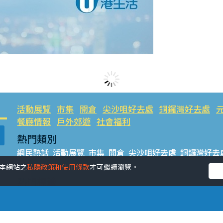
活動展覽
市集
開倉
尖沙咀好去處
銅鑼灣好去處
餐廳情報
戶外郊遊
社會福利
熱門類別
網民熱話
活動展覽
市集
開倉
尖沙咀好去處
銅鑼灣好去
餐廳情報
戶外郊遊
受本網站之
私隱政策和使用條款
才可繼續瀏覽。
熱門標籤
#UGO搵好去處
#人氣活動推介
#美食社群熱話
#親子玩
#UJetso禮物放送
#ULifestyle商戶中心
#著數
#網絡熱