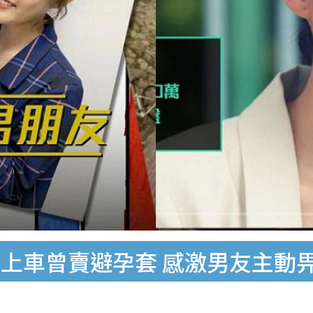
上車曾賣避孕套 感激男友主動畀