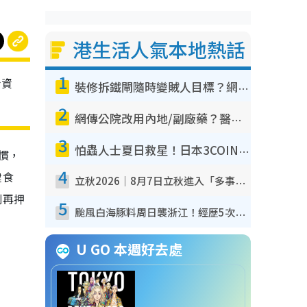
港生活人氣本地熱話
1
合資
裝修拆鐵閘隨時變賊人目標？網民揭2大關鍵用途：裝新式等於白裝？附新舊鐵閘分別
2
網傳公院改用內地/副廠藥？醫生拆解正副廠分別 揭4類人換藥隨時出事
3
怕蟲人士夏日救星！日本3COINS爆紅驅蟲神器$45起 1招「全程免觸碰」輕鬆搞定小強
慣，
4
健食
立秋2026｜8月7日立秋進入「多事之秋」 3件事唔做得！專家教6招開運 清枱頭／銀包納氣接好運
劃再押
5
颱風白海豚料周日襲浙江！經歷5次「眼牆置換」極罕見 成登陸內地最長途颱風
U GO 本週好去處