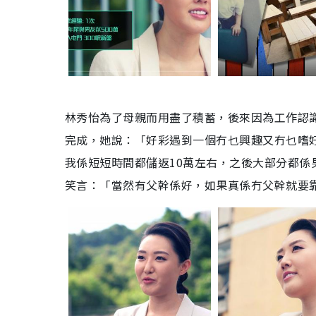
林秀怡為了母親而用盡了積蓄，後來因為工作認
完成，她說：「好彩遇到一個冇乜興趣又冇乜嗜
我係短短時間都儲返10萬左右，之後大部分都
笑言：「當然有父幹係好，如果真係冇父幹就要