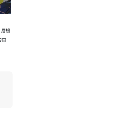
，層樓
的首