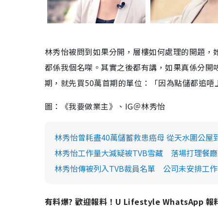
林秀怡被問到如果分開，層樓如何處理的開題，
都係我個名㗎。其實之後都有講，如果真係分開
期，就先買50萬首期的單位：「因為點儲都追唔
圖：《我要做業主》、IG＠林秀怡
林秀怡曾耗盡40萬儲蓄救患癌母 從天水圍公屋
林秀怡工作量大減疑被TVB雪藏 落場打理餐廳兼
林秀怡傳被列入TVB裁員名單 公司未安排工
有料爆? 歡迎報料！U Lifestyle WhatsApp 