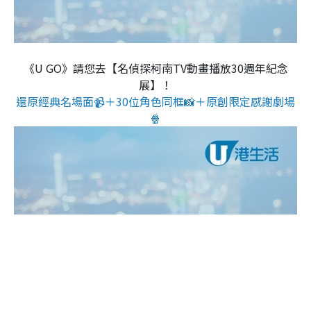
《U GO》請您去【名偵探柯南TV動畫播放30週年紀念
展】！
還原經典名場面📹＋30位角色同框📸＋原創限定感謝劇場
🍿