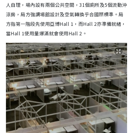
人自理，場內設有兩個公共空間，
31
個廁所及
5
個流動沖
涼房，局方強調場館設計及空氣轉換乎合國際標準。局
方指第一階段先使用亞博
Hall 1
，而
Hall 2
亦準備就緒，
當
Hall 1
使用量爆滿就會使用
Hall 2
。