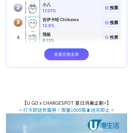
【U GO x CHARGESPOT 夏日消暑企劃⚡】
> 打卡即送充電券！限量1000張🔋送完即止 <