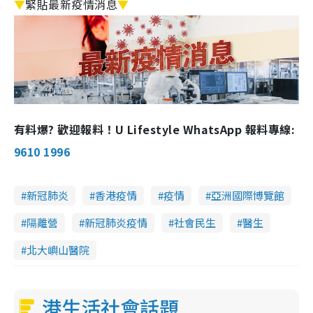
▼
緊貼最新疫情消息
▼
有料爆? 歡迎報料！U Lifestyle WhatsApp 報料專線:
9610 1996
新冠肺炎
香港疫情
疫情
亞洲國際博覽館
隔離營
新冠肺炎疫情
社會民生
醫生
北大嶼山醫院
港生活社會話題