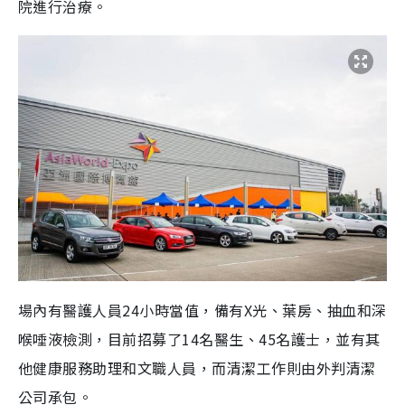
院進行治療。
場內有醫護人員
24
小時當值，備有
X
光、葉房、抽血和深
喉唾液檢測，目前招募了
14
名醫生、
45
名護士，並有其
他健康服務助理和文職人員，而清潔工作則由外判清潔
公司承包。