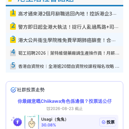
1
高才通來港2個月辭職逃回內地！控訴港企3宗罪 歎微管理極窒息
2
警方即日起全港大執法！捉行人亂過馬路+司機不專注駕駛！亂過馬路罰$2000
3
港大公共衞生學院推免費早期肺癌篩查！合資格人士將獲全額資助定期血液化驗／電腦斷層掃描／風險評估
4
筍工招聘2026｜萊特維健藥廠請生產操作員！月薪高達$1.7萬 冷氣廠房/五天工作/保證雙糧
5
香港自資院校︱全港逾20間自資院校課程報名攻略 留位費可退/申請日期/報名連結