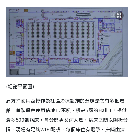
(場館平面圖)
局方指使用亞博作為社區治療設施的好處是它有多個場
館，首階段會使用佔地
12
萬呎、樓高
6
層的
Hall 1
，提供
最多
500
張病床，會分開男女病人區，病床之間以圍板分
隔，現場有足夠
WIFI
配備，每個床位有電掣，床鋪由病