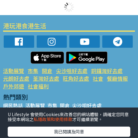
港玩港食港生活
活動展覽
市集
開倉
尖沙咀好去處
銅鑼灣好去處
元朗好去處
荃灣好去處
旺角好去處
社會
餐廳情報
戶外郊遊
社會福利
熱門類別
網民熱話
活動展覽
市集
開倉
尖沙咀好去處
銅鑼灣好去處
元朗好去處
荃灣好去處
旺角好去處
社會
U Lifestyle 會使用Cookies來改善您的網站體驗，請確定您同意
接受本網站之
私隱政策和使用條款
才可繼續瀏覽。
餐廳情報
戶外郊遊
熱門標籤
我已閱讀及同意