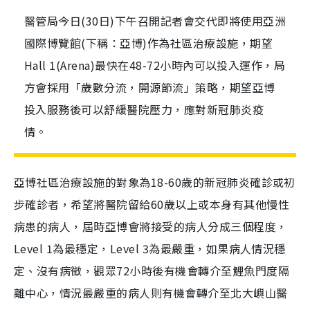
醫管局今日(30日)下午召開記者會交代即將使用亞洲
國際博覽館(下稱：亞博)作為社區治療設施，期望
Hall 1(Arena)最快在48-72小時內可以投入運作，局
方會採用「歲數分流，開源節流」策略，期望亞博
投入服務後可以舒緩醫院壓力，應對新冠肺炎疫
情。
亞博社區治療設施的對象為
18-60
歲的新冠肺炎確診或初
步確診者，希望將醫院留給
60
歲以上或本身有其他慢性
病患的病人，屆時亞博會將接受的病人分成三個程度，
Level 1
為最穩定，
Level 3
為最嚴重，如果病人情況穩
定、沒有病徵，觀眾
72
小時後有機會轉介至鯉魚門度隔
離中心，情況最嚴重的病人則有機會轉介至北大嶼山醫