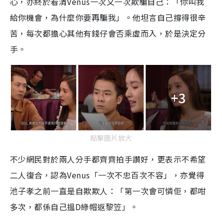
心，亦終於看清
Venus
一次又一次欺騙自己：「你叫我
給你機會，為什麼你要再騙我」。他坦言自己撐得很辛
苦，每次都擔心其他有錢仔會否乘虛而入，於是決定分
手。
+3
點擊圖片放大
不少網民對於兩人分手都齊齊拍手讚好，更表示不希望
二人復合，認為
Venus
「一次不忠百次不容」，亦覺得
池子孝之前一直是自欺欺人：「第一次會可憐佢，都咁
多次，都係自己搵
D
綠帽返黎笠」。