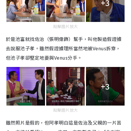
+3
點擊圖片放大
於是池富就找佐治（張明偉飾）幫手，叫他製造假證據
去說服池子孝。雖然假證據理所當然地被
Venus
拆穿，
但池子孝卻堅定地要與
Venus
分手。
+3
點擊圖片放大
雖然照片是假的，但阿孝明白這是佐治及父親的一片苦