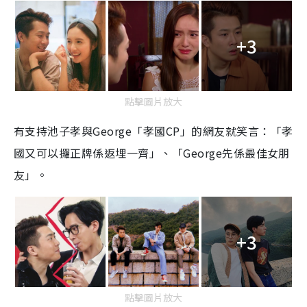
+3
點擊圖片放大
有支持池子孝與
George
「孝國
CP
」的網友就笑言：「孝
國又可以攞正牌係返埋一齊」、「George先係最佳女朋
友」。
+3
點擊圖片放大