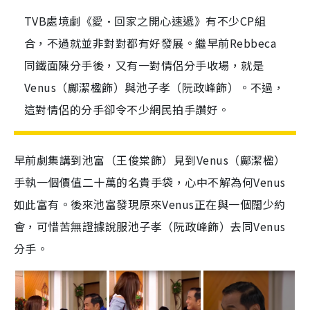
TVB處境劇《愛·回家之開心速遞》有不少CP組
合，不過就並非對對都有好發展。繼早前Rebbeca
同鐵面陳分手後，又有一對情侶分手收場，就是
Venus（鄺潔楹飾）與池子孝（阮政峰飾）。不過，
這對情侶的分手卻令不少網民拍手讚好。
早前劇集講到池富（王俊棠飾）見到
Venus
（鄺潔楹）
手執一個價值二十萬的名貴手袋，心中不解為何
Venus
如此富有。後來池富發現原來
Venus
正在與一個闊少約
會，可惜苦無證據說服池子孝（阮政峰飾）去同
Venus
分手。