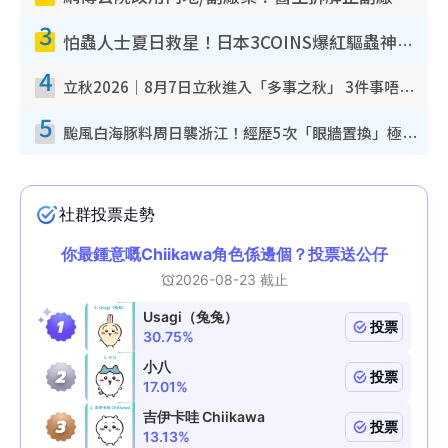
3
怕蟲人士夏日救星！日本3COINS爆紅驅蟲神器$45起 1招「全程免觸碰」輕鬆搞定小強
4
立秋2026｜8月7日立秋進入「多事之秋」 3件事唔做得！專家教6招開運 清枱頭／銀包納氣接好運
5
颱風白海豚料周日襲浙江！經歷5次「眼牆置換」極罕見 成登陸內地最長途颱風