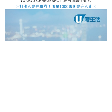
【U GO x CHARGESPOT 夏日消暑企劃⚡】
> 打卡即送充電券！限量1000張🔋送完即止 <