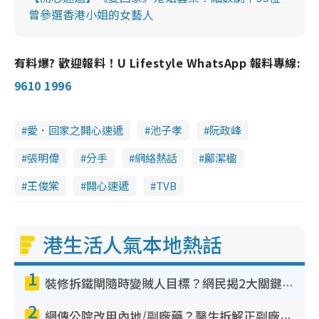
曾參選香港小姐的女藝人
有料爆? 歡迎報料！U Lifestyle WhatsApp 報料專線:
9610 1996
愛．回家之開心速遞
池子孝
阮政峰
張明偉
分手
網絡熱話
鄺潔楹
王俊棠
開心速遞
TVB
港生活人氣本地熱話
1
裝修拆鐵閘隨時變賊人目標？網民揭2大關鍵用途：裝新式等於白裝？附新舊鐵閘分別
2
網傳公院改用內地/副廠藥？醫生拆解正副廠分別 揭4類人換藥隨時出事