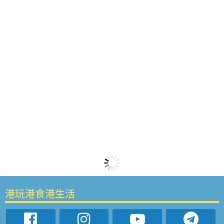
港玩港食港生活