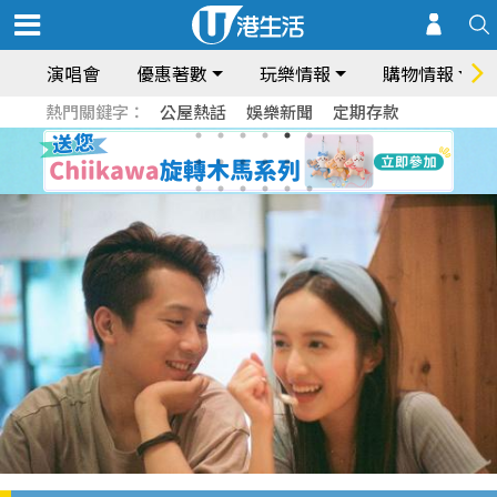
演唱會
優惠著數
玩樂情報
購物情報
熱門關鍵字：
公屋熱話
娛樂新聞
定期存款