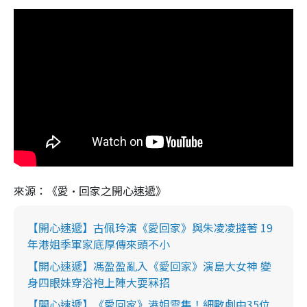
來源：《愛·回家之開心速遞》
【開心速遞】古佩玲演《愛回家》與朱凌凌撻著 19
年港姐季軍家底厚傳來頭不小
【開心速遞】馮盈盈亂入《愛回家》演島大女神 變
身四眼妹穿浴袍上陣大耍冧招
【開心速遞】《愛回家》港姐雲集！細數劇中35位