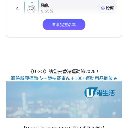
《U GO》請您去香港運動節2026！
體驗新興運動💦＋競技賽事💪＋100+運動用品攤位🔥