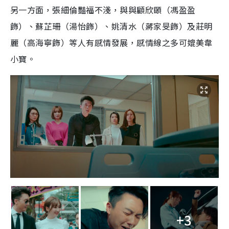
另一方面，張細倫豔福不淺，與與顧欣頣（馮盈盈
飾）、蘇芷珊（湯怡飾）、姚清水（蔣家旻飾）及莊明
麗（高海寧飾）等人有感情發展，感情線之多可媲美韋
小寶。
+3