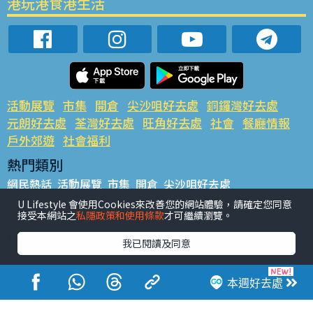
港玩港食港生活
活動展覽
市集
開倉
尖沙咀好去處
銅鑼灣好去處
元朗好去處
荃灣好去處
旺角好去處
社會
餐廳情報
戶外郊遊
社會福利
熱門類別
網民熱話
活動展覽
市集
開倉
尖沙咀好去處
銅鑼灣好去處
元朗好去處
荃灣好去處
旺角好去處
社會
U Lifestyle 會使用Cookies來改善您的網站體驗，請確定您同意
接受本網站之
私隱政策和使用條款
才可繼續瀏覽。
餐廳情報
戶外郊遊
熱門標籤
我已閱讀及同意
#UGO搵好去處
#人氣活動推介
#美食社群熱話
#親子玩樂好去處
#ULifestyle應用程式
#限時搶
本週好去處
#UJetso禮物放送
#ULifestyle商戶中心
#著數
#網絡熱話