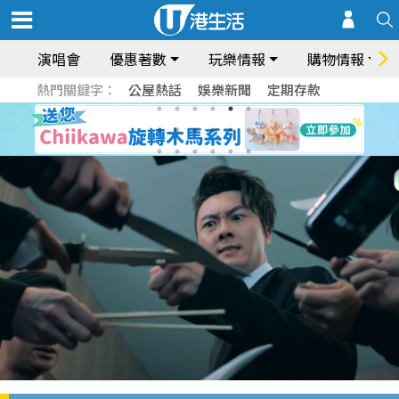
演唱會
優惠著數
玩樂情報
購物情報
熱門關鍵字：
公屋熱話
娛樂新聞
定期存款