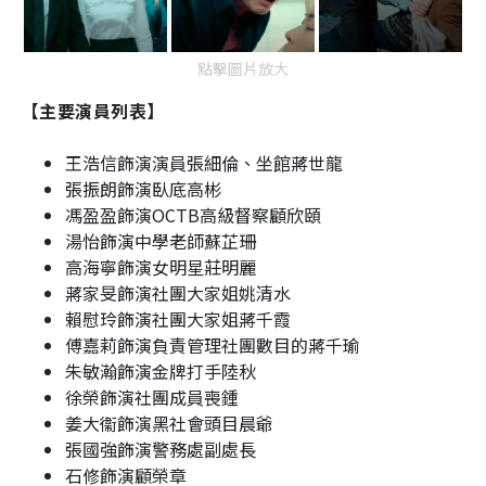
點擊圖片放大
【主要演員列表】
王浩信飾演演員張細倫、坐館蔣世龍
張振朗飾演臥底高彬
馮盈盈飾演
OCTB
高級督察顧欣頤
湯怡飾演中學老師蘇芷珊
高海寧飾演女明星莊明麗
蔣家旻飾演社團大家姐姚清水
賴慰玲飾演社團大家姐蔣千霞
傅嘉莉飾演負責管理社團數目的蔣千瑜
朱敏瀚飾演金牌打手陸秋
徐榮飾演社團成員喪鍾
姜大衞飾演黑社會頭目晨爺
張國強飾演警務處副處長
石修飾演顧榮章