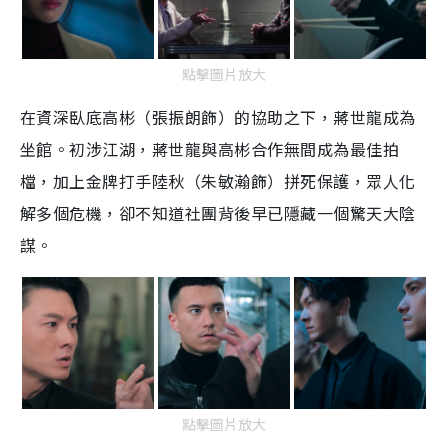
點擊圖片放大
在資深臥底高彬（張振朗飾）的協助之下，蔣世龍成為
坐館。初涉江湖，蔣世龍與高彬合作無間成為最佳拍
檔，加上金牌打手陸秋（朱敏瀚飾）拼死保護，眾人化
解多個危機，卻不知道社團背後早已隱藏一個驚天大陰
謀。
點擊圖片放大