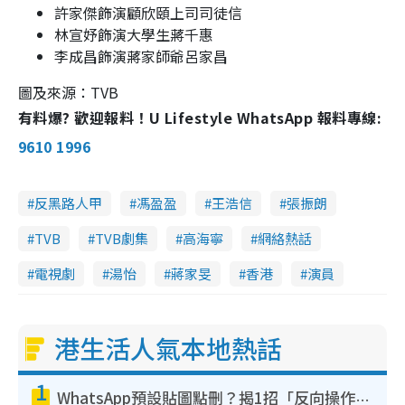
許家傑飾演顧欣頤上司司徒信
林宣妤飾演大學生蔣千惠
李成昌飾演蔣家師爺呂家昌
圖及來源：TVB
有料爆? 歡迎報料！U Lifestyle WhatsApp 報料專線:
9610 1996
反黑路人甲
馮盈盈
王浩信
張振朗
TVB
TVB劇集
高海寧
網絡熱話
電視劇
湯怡
蔣家旻
香港
演員
港生活人氣本地熱話
1
WhatsApp預設貼圖點刪？揭1招「反向操作」還原簡潔介面 附3步實測教學