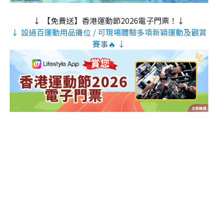
↓ 【免費送】香港運動節2026電子門票！↓
↓ 設過百運動用品攤位 / 可現場體驗多項新穎運動及觀賞
賽事🔥 ↓