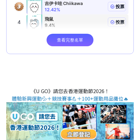
《U GO》請您去香港運動節2026！
體驗新興運動💦＋競技賽事💪＋100+運動用品攤位🔥