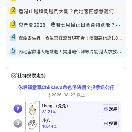
2
香港山邊鐵閘邊門大開？內地客困惑意義何在！網民神回覆：呢種叫法理性防禦
3
鬼門開2026｜農曆七月撞正日全食特別邪？專家警告切忌做一事！揭4大禁忌+2招保平安
4
奪命寄生蟲｜食生菜狂瀉首現死者！疫潮惡化錄1.8萬宗病例 揭洗菜3大謬誤
5
內地客歎港人唔識老！揭港鐵保鮮級冷氣 港人求放過：咪投訴