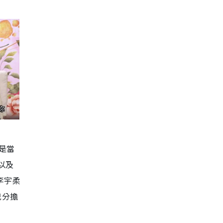
是當
以及
李宇柔
兒分擔