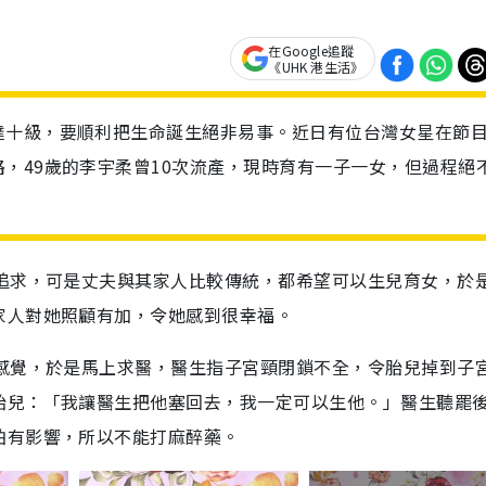
在Google追蹤
《UHK 港生活》
達十級，要順利把生命誕生絕非易事。近日有位台灣女星在節
，49歲的李宇柔曾10次流產，現時育有一子一女，但過程絕
的追求，可是丈夫與其家人比較傳統，都希望可以生兒育女，於
家人對她照顧有加，令她感到很幸福。
1感覺，於是馬上求醫，醫生指子宮頸閉鎖不全，令胎兒掉到子
胎兒：「我讓醫生把他塞回去，我一定可以生他。」醫生聽罷
怕有影響，所以不能打麻醉藥。