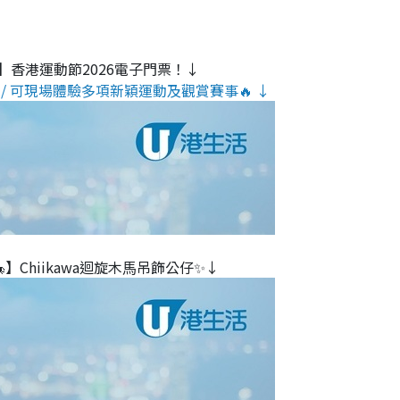
】香港運動節2026電子門票！↓
/ 可現場體驗多項新穎運動及觀賞賽事🔥 ↓
】Chiikawa迴旋木⾺吊飾公仔✨↓