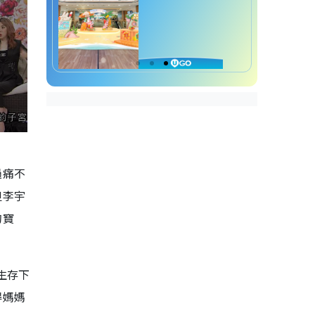
過痛不
但李宇
的寶
生存下
得媽媽