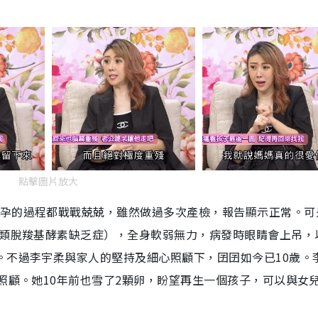
點擊圖片放大
懷孕的過程都戰戰兢兢，雖然做過多次產檢，報告顯示正常。可
酸類脫羧基酵素缺乏症），全身軟弱無力，病發時眼睛會上吊，
。不過李宇柔與家人的堅持及細心照顧下，囝囝如今已10歲。
人照顧。她10年前也雪了2顆卵，盼望再生一個孩子，可以與女