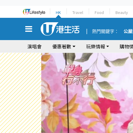
HK
Travel
Food
Beauty
熱門關鍵字：
公屋
演唱會
優惠著數
玩樂情報
購物