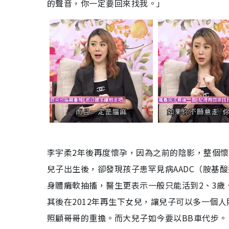
的聲音，你一定要回來找我。」
李宇柔2年後再度懷孕，因為之前的陰影，整個
兒子出生後，卻發現孩子患罕見病AADC（胺基
身體癱軟抽搐，醫生更表示一般只能活到2、3歲
其後在2012年再生下女兒，讓兒子可以多一個
照顧哥哥的重擔。而大兒子如今要以BB車代步。