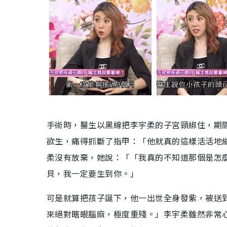
手術時，醫生以黑線把李宇柔的子宮頸綁住，期
欲生，痛得抓斷了指甲：「他就真的這樣活活地
柔沒有放棄，她說：「「我真的不知道那個是怎
貝，我一定要生到你。」
可是就算把孩子誕下，他一出世全身發紫，被送
來絕對瞎眼腦麻，極度重殘。」李宇柔雖然非常