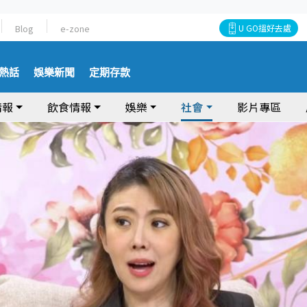
Blog
e-zone
U GO搵好去處
熱話
娛樂新聞
定期存款
情報
飲食情報
娛樂
社會
影片專區