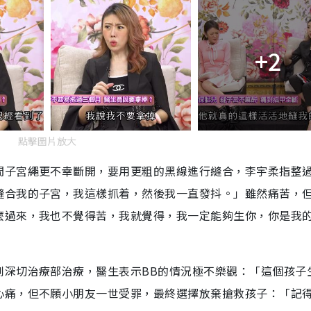
+2
點擊圖片放大
間子宮繩更不幸斷開，要用更粗的黑線進行縫合，李宇柔指整
縫合我的子宮，我這樣抓着，然後我一直發抖。」雖然痛苦，
麼過來，我也不覺得苦，我就覺得，我一定能夠生你，你是我
到深切治療部治療，醫生表示BB的情況極不樂觀：「這個孩子
心痛，但不願小朋友一世受罪，最終選擇放棄搶救孩子：「記