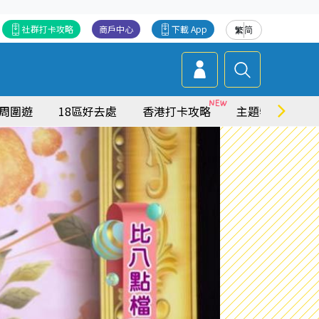
社群打卡攻略
商戶中心
下載 App
繁
简
周圍遊
18區好去處
香港打卡攻略
主題特集