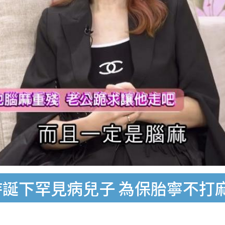
持誕下罕見病兒子 為保胎寧不打