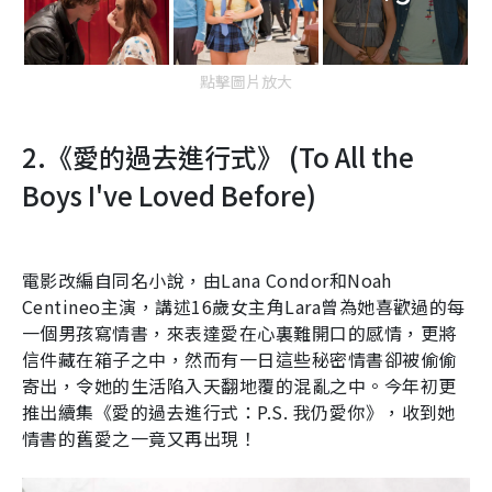
點擊圖片放大
2.
《愛的過去進行式》
(
To All the
Boys I've Loved Before
)
電影改編自同名小說，由
Lana Condor
和
Noah
Centineo
主演，講述
16
歲女主角
Lara
曾為她喜歡過的每
一個男孩寫情書，來表達愛在心裏難開口的感情，更將
信件藏在箱子之中，然而有一日這些秘密情書卻被偷偷
寄出，令她的生活陷入天翻地覆的混亂之中。今年初更
推出續集《愛的過去進行式：
P.S.
我仍愛你》，收到她
情書的舊愛之一竟又再出現！