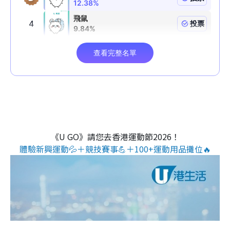
《U GO》請您去香港運動節2026！
體驗新興運動💦＋競技賽事💪＋100+運動用品攤位🔥