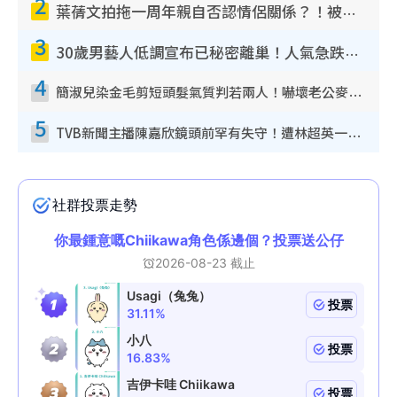
2
葉蒨文拍拖一周年親自否認情侶關係？！被質疑感情造假竟稱GM「普通同事」
3
30歲男藝人低調宣布已秘密離巢！人氣急跌變失蹤人口︰「這幾年過得並不容易」
4
簡淑兒染金毛剪短頭髮氣質判若兩人！嚇壞老公麥大力都認唔出：「你做咩事？」
5
TVB新聞主播陳嘉欣鏡頭前罕有失守！遭林超英一句說話突襲嚇親當場大笑