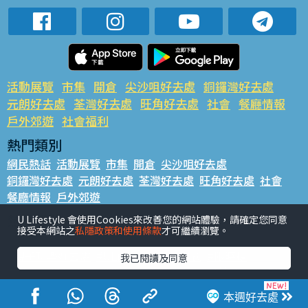
活動展覽
市集
開倉
尖沙咀好去處
銅鑼灣好去處
元朗好去處
荃灣好去處
旺角好去處
社會
餐廳情報
戶外郊遊
社會福利
熱門類別
網民熱話
活動展覽
市集
開倉
尖沙咀好去處
銅鑼灣好去處
元朗好去處
荃灣好去處
旺角好去處
社會
餐廳情報
戶外郊遊
熱門標籤
U Lifestyle 會使用Cookies來改善您的網站體驗，請確定您同意
接受本網站之
私隱政策和使用條款
才可繼續瀏覽。
#UGO搵好去處
#人氣活動推介
#美食社群熱話
#親子玩樂好去處
#ULifestyle應用程式
#限時搶
我已閱讀及同意
#UJetso禮物放送
#ULifestyle商戶中心
#著數
#網絡熱話
本週好去處
香港經濟日報版權所有©2026