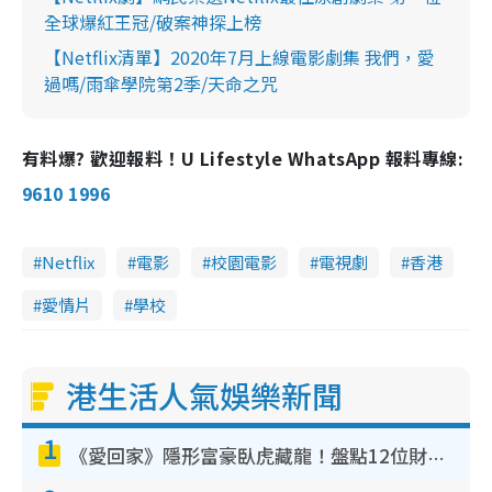
全球爆紅王冠/破案神探上榜
【Netflix清單】2020年7月上線電影劇集 我們，愛
過嗎/雨傘學院第2季/天命之咒
有料爆? 歡迎報料！U Lifestyle WhatsApp 報料專線:
9610 1996
Netflix
電影
校園電影
電視劇
香港
愛情片
學校
港生活人氣娛樂新聞
1
《愛回家》隱形富豪臥虎藏龍！盤點12位財氣逼人的有錢藝人：呢位靚女3億身家唔憂做