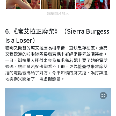
點擊圖片放大
6.
《席艾拉正廢柴》（
Sierra Burgess
Is a Loser
）
聰明又機智的席艾拉因長相平傭一直缺乏存在感，漂亮
又受歡迎的啦啦隊隊長薇若妮卡卻經常捉弄並嘲笑她。
一日，鄰校萬人迷傑米金為追求薇若妮卡要了她的電話
號碼，然而薇若妮卡卻看不上他，更為整蠱傑米將席艾
拉的電話號碼給了對方，令不知情的席艾拉，誤打誤撞
地與傑米開始了一場虛擬戀愛。