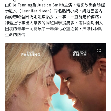
由
Elle Fanning
及
Justice Smith
主演，電影改編自珍妮
佛尼文（
Jennifer Niven
）同名熱門小說，講述害羞內
向的薇歐蕾因為姐姐車禍去世一事，一直能走於傷痛，
卻遇上行事出人意表的同班同學提奧多，兩個面對個人
困境的青年一同開展了一場淨化心靈之餐，漸漸找回對
生命的熱情。