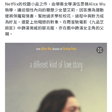
Netflix
的校園小品之作，由華裔女導演伍思薇
Alice Wu
執導，講述個性內向的聰慧少女楚艾莉，因答應為運動
健將保羅寫情書，幫她過求學校校花，過程中與對方成
為好友，還愛上他暗戀的對象。在周星馳電影《九品芝
麻官》中飾演常威的鄒兆龍，亦在戲中飾演女主角的父
親。