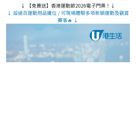
↓ 【免費送】香港運動節2026電子門票！↓
↓ 設過百運動用品攤位 / 可現場體驗多項新穎運動及觀賞
賽事🔥 ↓