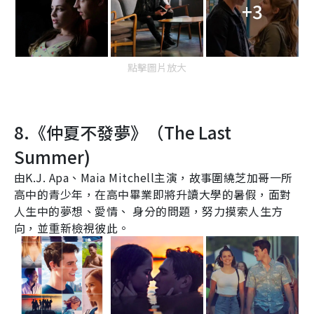
+3
點擊圖片放大
8.
《仲夏不發夢》（
The Last
Summer
)
由
K.J. Apa
、
Maia Mitchell
主演，故事圍繞芝加哥一所
高中的青少年，在高中畢業即將升讀大學的暑假，面對
人生中的夢想、愛情、
身分的問題，努力摸索人生方
向，並重新檢視彼此。