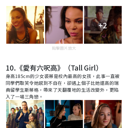
+2
點擊圖片放大
10.
《愛有六呎高》（
Tall Girl
）
身高185cm的少女裘蒂是校內最高的女孩，此事一直被
同學們取笑令她感到不自在，卻遇上個子比她還高的瑞
典留學生斯蒂格，帶來了天翻覆地的生活改變外，更陷
入了一場三角戀。