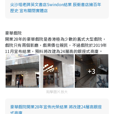
尖沙咀老牌英文書店Swindon結業 辰衝書店擁百年
歷史 宣布關閉實體店
豪華戲院
開業
28
年的豪華戲院是香港極為少數的舊式大型戲院，
戲院只有兩個影廳，戲票價位親民，不過戲院於
2019
年
11
月宣布結業，預料將改建為
24
層高的銀座式商廈。
+3
點擊圖片放大
豪華戲院開業28年宣佈光榮結業 將改建24層高銀座
式商廈