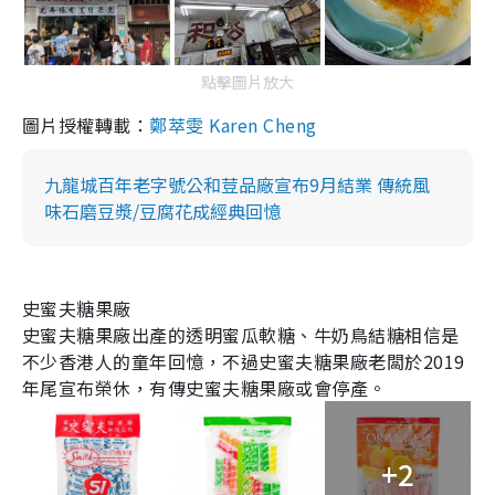
點擊圖片放大
圖片授權轉載：
鄭萃雯 Karen Cheng
九龍城百年老字號公和荳品廠宣布9月結業 傳統風
味石磨豆漿/豆腐花成經典回憶
史蜜夫糖果廠
史蜜夫糖果廠出產的透明蜜瓜軟糖、牛奶鳥結糖相信是
不少香港人的童年回憶，不過史蜜夫糖果廠老闆於
2019
年尾宣布榮休，有傳史蜜夫糖果廠或會停產。
+2