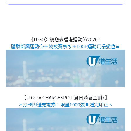
《U GO》請您去香港運動節2026！
體驗新興運動💦＋競技賽事💪＋100+運動用品攤位🔥
【U GO x CHARGESPOT 夏日消暑企劃⚡】
> 打卡即送充電券！限量1000張🔋送完即止 <