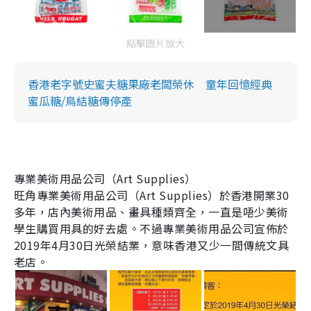
點擊圖片放大
香港老字號史蜜夫糖果廠老闆榮休 童年回憶經典
蜜瓜糖/鳥結糖傳停產
專業美術用品公司（
Art Supplies
）
旺角專業美術用品公司（
Art Supplies
）於香港開業
30
多年，店內美術用品、畫具種類齊全，一直是唔少美術
學生購買用具的好去處。不過專業美術用品公司宣佈於
2019
年
4
月
30
日光榮結業，意味香港又少一間傳統文具
老店。