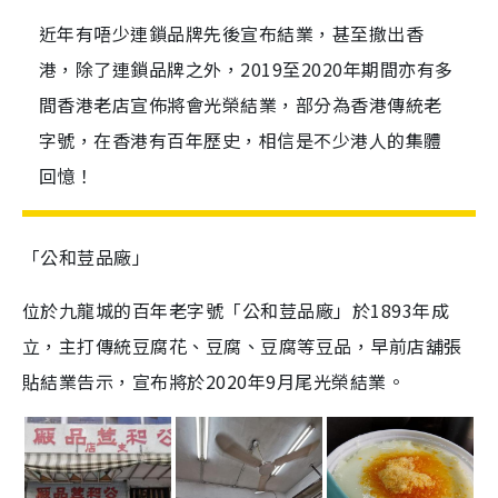
近年有唔少連鎖品牌先後宣布結業，甚至撤出香
港，除了連鎖品牌之外，2019至2020年期間亦有多
間香港老店宣佈將會光榮結業，部分為香港傳統老
字號，在香港有百年歷史，相信是不少港人的集體
回憶！
「公和荳品廠」
位於九龍城的百年老字號「公和荳品廠」於
1893
年成
立，主打傳統豆腐花、豆腐、豆腐等豆品，早前店舖張
貼結業告示，宣布將於
2020
年
9
月尾光榮結業。