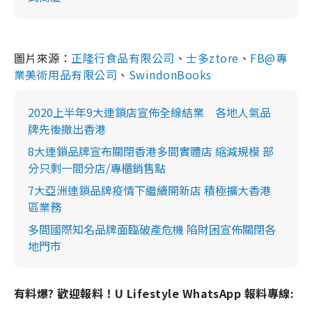
圖片來源：
正隆行食品有限公司
、
士多ztore
、
FB@專
業美術用品有限公司
、
SwindonBooks
2020上半年9大連鎖店宣佈全線結業 各地人氣品
牌先後撤出香港
8大連鎖品牌宣布關閉香港多間實體店 縮減規模 部
分只剩一間分店/專櫃銷售點
7大亞洲連鎖品牌疫情下繼續開新店 積極擴大香港
區業務
多間國際知名品牌面臨破產危機 陷財困宣佈關閉各
地門市
有料爆? 歡迎報料！U Lifestyle WhatsApp 報料專線: