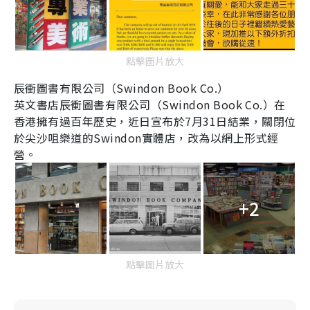
點擊圖片放大
辰衝圖書有限公司（
Swindon Book Co.
）
英文書店辰衝圖書有限公司（
Swindon Book Co.
）在
香港擁有過百年歷史，近日宣布於
7
月
31
日結業，關閉位
於尖沙咀樂道的
Swindon
實體店，改為以網上形式經
營。
+2
點擊圖片放大