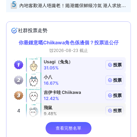
5
內地客歎港人唔識老！揭港鐵保鮮級冷氣 港人求放過：咪投訴