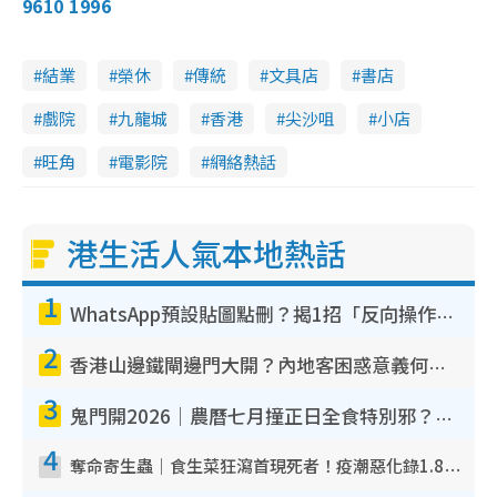
9610 1996
結業
榮休
傳統
文具店
書店
戲院
九龍城
香港
尖沙咀
小店
旺角
電影院
網絡熱話
港生活人氣本地熱話
1
WhatsApp預設貼圖點刪？揭1招「反向操作」還原簡潔介面 附3步實測教學
2
香港山邊鐵閘邊門大開？內地客困惑意義何在！網民神回覆：呢種叫法理性防禦
3
鬼門開2026｜農曆七月撞正日全食特別邪？專家警告切忌做一事！揭4大禁忌+2招保平安
4
奪命寄生蟲｜食生菜狂瀉首現死者！疫潮惡化錄1.8萬宗病例 揭洗菜3大謬誤